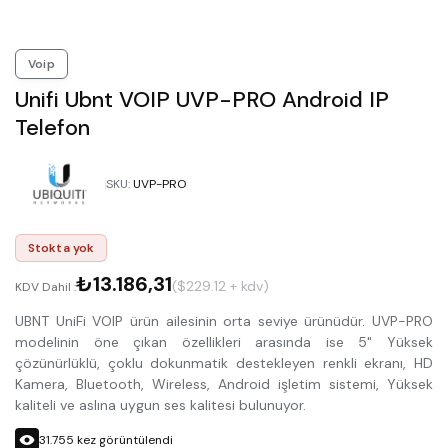
Voip
Unifi Ubnt VOIP UVP-PRO Android IP
Telefon
SKU
:
UVP-PRO
Stokta yok
₺13.186,31
($229.12 + kdv)
KDV Dahil :
UBNT UniFi VOIP ürün ailesinin orta seviye ürünüdür. UVP-PRO
modelinin öne çıkan özellikleri arasında ise 5" Yüksek
çözünürlüklü, çoklu dokunmatik destekleyen renkli ekranı, HD
Kamera, Bluetooth, Wireless, Android işletim sistemi, Yüksek
kaliteli ve aslına uygun ses kalitesi bulunuyor.
31.755
kez görüntülendi