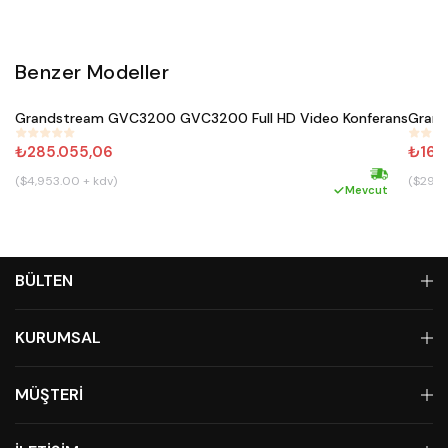
Benzer Modeller
Satın Al
Grandstream GVC3200 GVC3200 Full HD Video Konferans
Grand
#
588
#
586
₺285.055,06
₺16.
($4,953.00 + kdv)
($292.
Hızlı kargo
Mevcut
BÜLTEN
KURUMSAL
MÜŞTERİ