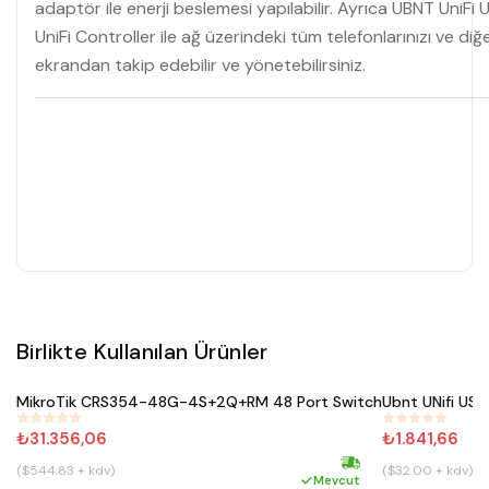
adaptör ile enerji beslemesi yapılabilir. Ayrıca UBNT UniFi Ü
UniFi Controller ile ağ üzerindeki tüm telefonlarınızı ve diğer
ekrandan takip edebilir ve yönetebilirsiniz.
Birlikte Kullanılan Ürünler
Satın Al
MikroTik CRS354-48G-4S+2Q+RM 48 Port Switch
Ubnt UNifi USW
#
284
#
324
₺31.356,06
₺1.841,66
($544.83 + kdv)
($32.00 + kdv)
Hızlı kargo
Mevcut