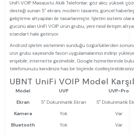
UniFi VOIP Masaüstü Akıllı Telefonlar; göz alıcı, yüksek ç
desteği sunan 5" ekranı, modern tasarımı, güncel haberle
geliştirme altyapıları ile tasarlanmıştır. İşletim sistemi o
gücünü alan UniFi VOIP ürün grubu, yeni nesil iletişim altyap
standart hale getiriyor.
Android işletim sisteminin sunduğu özgürlüklerden sonu
sayesinde favori uygulamalarınızı indirip yükleye
ürün grubu
erişebilir, internette gezinebilir, Google hizmetlerinde bulun
telefonunuzu kendinize has bir biçimde özelleştirebilirsiniz
UBNT UniFi VOIP Model Karşı
Model
UVP
UVP-Pro
Ekran
5" Dokunmatik Ekran
5" Dokunmatik E
Kamera
Yok
Var
Bluetooth
Yok
Var