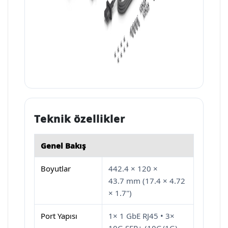
Teknik özellikler
Genel Bakış
Boyutlar
442.4 × 120 ×
43.7 mm (17.4 × 4.72
× 1.7")
Port Yapısı
1× 1 GbE RJ45 • 3×