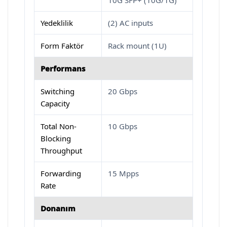
10G SFP+ (10G/1G)
Yedeklilik
(2) AC inputs
Form Faktör
Rack mount (1U)
Performans
Switching
20 Gbps
Capacity
Total Non-
10 Gbps
Blocking
Throughput
Forwarding
15 Mpps
Rate
Donanım