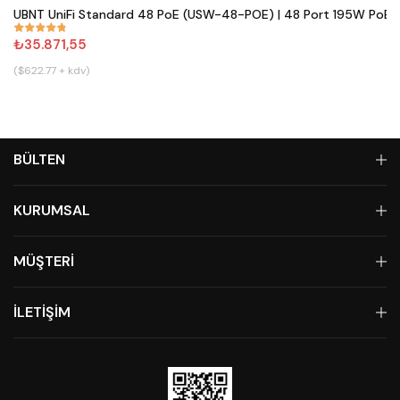
UBNT UniFi Standard 48 PoE (USW-48-POE) | 48 Port 195W PoE+ 
#
861
₺35.871,55
($622.77 + kdv)
BÜLTEN
KURUMSAL
MÜŞTERİ
İLETİŞİM