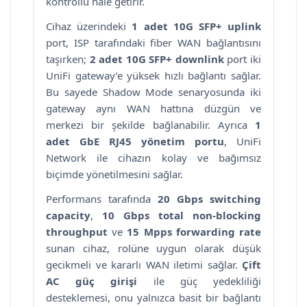
kontrollü hale getirir.
Cihaz üzerindeki
1 adet 10G SFP+ uplink
port, ISP tarafındaki fiber WAN bağlantısını
taşırken;
2 adet 10G SFP+ downlink
port iki
UniFi gateway’e yüksek hızlı bağlantı sağlar.
Bu sayede Shadow Mode senaryosunda iki
gateway aynı WAN hattına düzgün ve
merkezi bir şekilde bağlanabilir. Ayrıca
1
adet GbE RJ45 yönetim portu
, UniFi
Network ile cihazın kolay ve bağımsız
biçimde yönetilmesini sağlar.
Performans tarafında
20 Gbps switching
capacity
,
10 Gbps total non-blocking
throughput
ve
15 Mpps forwarding rate
sunan cihaz, rolüne uygun olarak düşük
gecikmeli ve kararlı WAN iletimi sağlar.
Çift
AC güç girişi
ile güç yedekliliği
desteklemesi, onu yalnızca basit bir bağlantı