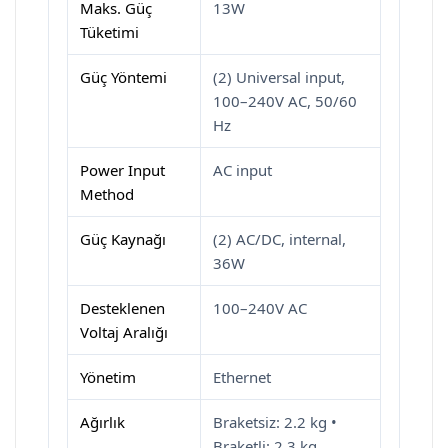
Maks. Güç
13W
Tüketimi
Güç Yöntemi
(2) Universal input,
100–240V AC, 50/60
Hz
Power Input
AC input
Method
Güç Kaynağı
(2) AC/DC, internal,
36W
Desteklenen
100–240V AC
Voltaj Aralığı
Yönetim
Ethernet
Ağırlık
Braketsiz: 2.2 kg •
Braketli: 2.3 kg