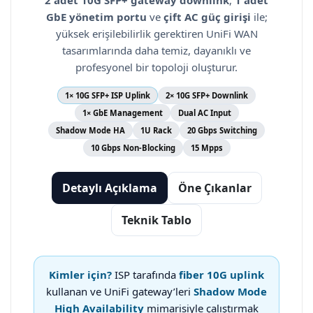
2 adet 10G SFP+ gateway downlink
,
1 adet
GbE yönetim portu
ve
çift AC güç girişi
ile;
yüksek erişilebilirlik gerektiren UniFi WAN
tasarımlarında daha temiz, dayanıklı ve
profesyonel bir topoloji oluşturur.
1× 10G SFP+ ISP Uplink
2× 10G SFP+ Downlink
1× GbE Management
Dual AC Input
Shadow Mode HA
1U Rack
20 Gbps Switching
10 Gbps Non-Blocking
15 Mpps
Detaylı Açıklama
Öne Çıkanlar
Teknik Tablo
Kimler için?
ISP tarafında
fiber 10G uplink
kullanan ve UniFi gateway’leri
Shadow Mode
High Availability
mimarisiyle çalıştırmak