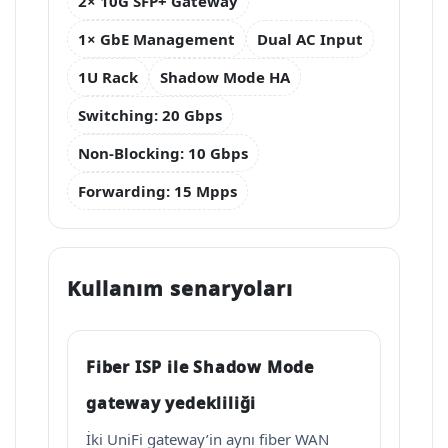
2× 10G SFP+ Gateway
1× GbE Management
Dual AC Input
1U Rack
Shadow Mode HA
Switching: 20 Gbps
Non-Blocking: 10 Gbps
Forwarding: 15 Mpps
Kullanım senaryoları
Fiber ISP ile Shadow Mode
gateway yedekliliği
İki UniFi gateway’in aynı fiber WAN