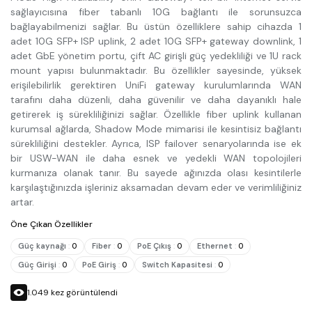
sağlayıcısına fiber tabanlı 10G bağlantı ile sorunsuzca
bağlayabilmenizi sağlar. Bu üstün özelliklere sahip cihazda 1
adet 10G SFP+ ISP uplink, 2 adet 10G SFP+ gateway downlink, 1
adet GbE yönetim portu, çift AC girişli güç yedekliliği ve 1U rack
mount yapısı bulunmaktadır. Bu özellikler sayesinde, yüksek
erişilebilirlik gerektiren UniFi gateway kurulumlarında WAN
tarafını daha düzenli, daha güvenilir ve daha dayanıklı hale
getirerek iş sürekliliğinizi sağlar. Özellikle fiber uplink kullanan
kurumsal ağlarda, Shadow Mode mimarisi ile kesintisiz bağlantı
sürekliliğini destekler. Ayrıca, ISP failover senaryolarında ise ek
bir USW-WAN ile daha esnek ve yedekli WAN topolojileri
kurmanıza olanak tanır. Bu sayede ağınızda olası kesintilerle
karşılaştığınızda işleriniz aksamadan devam eder ve verimliliğiniz
artar.
Öne Çıkan Özellikler
Güç kaynağı
:
0
Fiber
:
0
PoE Çıkış
:
0
Ethernet
:
0
Güç Girişi
:
0
PoE Giriş
:
0
Switch Kapasitesi
:
0
1.049
kez görüntülendi