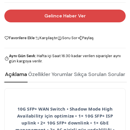
Gelince Haber Ver
Favorilere Ekle
Karşılaştır
Soru Sor
Paylaş
Aynı Gün Sevk
:
Hafta içi Saat 16:30 kadar verilen siparişler aynı
gün kargoya verilir.
Açıklama
Özellikler
Yorumlar
Sıkça Sorulan Sorular
10G SFP+ WAN Switch • Shadow Mode High
Availability için optimize • 1× 10G SFP+ ISP
uplink • 2× 10G SFP+ downlink • 1× GbE
management • 2× AC girişli güç yedekliliği •