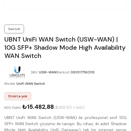
Switch
UBNT UniFi WAN Switch (USW-WAN) |
10G SFP+ Shadow Mode High Availability
WAN Switch
SKU
:
USW-WAN
Barkod
:
0810177160113
Model
:
UniFi WAN Switch
Stokta yok
₺15.482,88
($268.80 + kdv)
KDV Dahil :
UBNT UniFi WAN Switch (USW-WAN) ile profesyonel sınıf 10G
SFP+ WAN Switch çözümü ile tanışın. Bu cihaz, iki adet Shadow
Mode High Availability UniFi Gateway’i tek bir internet servis