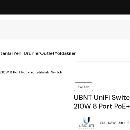
tanlar
Yeni Ürünler
Outlet
Yoldakiler
210W 8 Port PoE+ Yönetilebilir Switch
Switch
UBNT UniFi Swit
210W 8 Port PoE+ 
SKU
:
USW-Ultra-