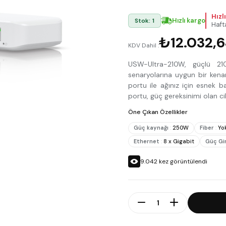
Hızl
Hızlı kargo
Stok: 1
Haft
₺12.032,
KDV Dahil :
USW-Ultra-210W, güçlü 21
senaryolarına uygun bir kena
portu ile ağınız için esnek 
portu, güç gereksinimi olan c
Öne Çıkan Özellikler
Güç kaynağı
:
250W
Fiber
:
Yo
Ethernet
:
8 x Gigabit
Güç Gir
9.042
kez görüntülendi
Adet