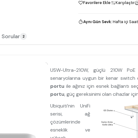
Favorilere Ekle
Karşılaştır
Aynı Gün Sevk
:
Hafta içi Saat
 Sorular
2
USW-Ultra-210W, güçlü 210W PoE b
senaryolarına uygun bir kenar switch 
portu
ile ağınız için esnek bağlantı se
portu
, güç gereksinimi olan cihazlar i
Ubiquiti’nin UniFi
serisi, ağ
çözümlerinde
esneklik ve
yüksek