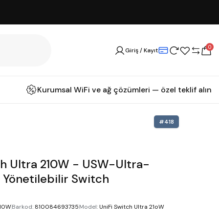
0
Giriş / Kayıt
Kurumsal WiFi ve ağ çözümleri — özel teklif alın
#
418
ch Ultra 210W - USW-Ultra-
Yönetilebilir Switch
210W
Barkod
:
810084693735
Model
:
UniFi Switch Ultra 21oW