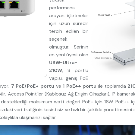
performans
arayan işletmeler
için uzun süredir
tercih edilen bir
seçenek
olmuştur. Serinin
en yeni üyesi olan
USW-Ultra-
210W
, 8 portlu
yapısı, geniş PoE
kiyor,
7 PoE/PoE+ portu
ve
1 PoE++ portu
ile toplamda
21
ilir, Access Point'ler (Kablosuz Ağ Erişim Cihazları), IP kamera
un desteklediği maksimum watt değeri PoE+ için 16W, PoE++ iç
ızdaki veri trafiğinin kesintisiz ve hızlı bir şekilde yönetilmesini
laylıkla ulaşmanızı sağlar.