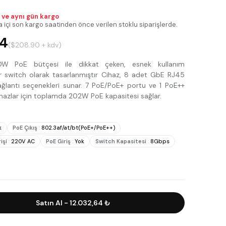
ı ve aynı gün kargo
a içi son kargo saatinden önce verilen stoklu siparişlerde.
64
($208.90 + kdv)
0W PoE bütçesi ile dikkat çeken, esnek kullanım
r switch olarak tasarlanmıştır Cihaz, 8 adet GbE RJ45
bağlantı seçenekleri sunar. 7 PoE/PoE+ portu ve 1 PoE++
ihazlar için toplamda 202W PoE kapasitesi sağlar.
k
PoE Çıkış
:
802.3af/at/bt(PoE+/PoE++)
işi
:
220V AC
PoE Giriş
:
Yok
Switch Kapasitesi
:
8Gbps
Satın Al
-
12.032,64 ₺