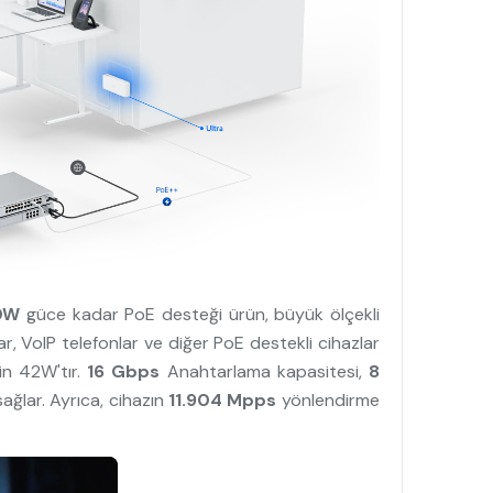
0W
güce kadar PoE desteği ürün, büyük ölçekli
lar, VoIP telefonlar ve diğer PoE destekli cihazlar
in 42W'tır.
16 Gbps
Anahtarlama kapasitesi,
8
 sağlar. Ayrıca, cihazın
11.904
Mpps
yönlendirme