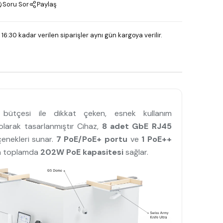
Soru Sor
Paylaş
 16:30 kadar verilen siparişler aynı gün kargoya verilir.
ütçesi ile dikkat çeken, esnek kullanım
olarak tasarlanmıştır Cihaz,
8 adet GbE RJ45
çenekleri sunar.
7 PoE/PoE+ portu
ve
1 PoE++
çin toplamda
202W PoE kapasitesi
sağlar.