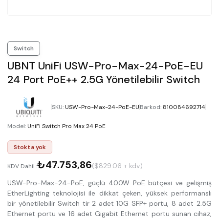
Switch
UBNT UniFi USW-Pro-Max-24-PoE-EU
24 Port PoE++ 2.5G Yönetilebilir Switch
SKU
:
USW-Pro-Max-24-PoE-EU
Barkod
:
810084692714
Model
:
UniFi Switch Pro Max 24 PoE
Stokta yok
₺47.753,86
($829.06 + kdv)
KDV Dahil :
USW-Pro-Max-24-PoE, güçlü 400W PoE bütçesi ve gelişmiş
EtherLighting teknolojisi ile dikkat çeken, yüksek performanslı
bir yönetilebilir Switch tir 2 adet 10G SFP+ portu, 8 adet 2.5G
Ethernet portu ve 16 adet Gigabit Ethernet portu sunan cihaz,