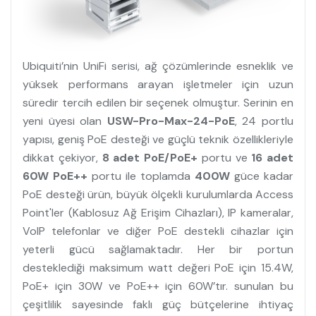
Ubiquiti’nin UniFi serisi, ağ çözümlerinde esneklik ve
yüksek performans arayan işletmeler için uzun
süredir tercih edilen bir seçenek olmuştur. Serinin en
yeni üyesi olan
USW-Pro-Max-24-PoE
, 24 portlu
yapısı, geniş PoE desteği ve güçlü teknik özellikleriyle
dikkat çekiyor,
8 adet PoE/PoE+
portu ve
16 adet
60W PoE++
portu ile toplamda
400W
güce kadar
PoE desteği ürün, büyük ölçekli kurulumlarda Access
Point'ler (Kablosuz Ağ Erişim Cihazları), IP kameralar,
VoIP telefonlar ve diğer PoE destekli cihazlar için
yeterli gücü sağlamaktadır. Her bir portun
desteklediği maksimum watt değeri PoE için 15.4W,
PoE+ için 30W ve PoE++ için 60W’tır. sunulan bu
çeşitlilik sayesinde faklı güç bütçelerine ihtiyaç