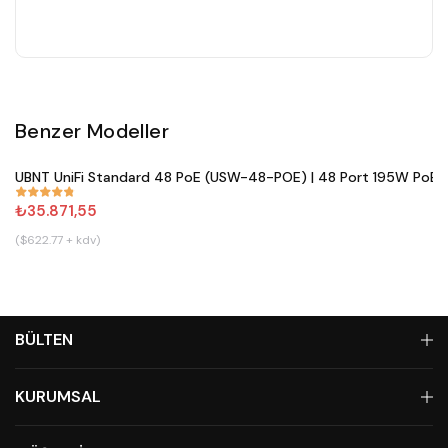
Benzer Modeller
Satın Al
UBNT UniFi Standard 48 PoE (USW-48-POE) | 48 Port 195W PoE+ 
#
861
₺35.871,55
($622.77 + kdv)
BÜLTEN
KURUMSAL