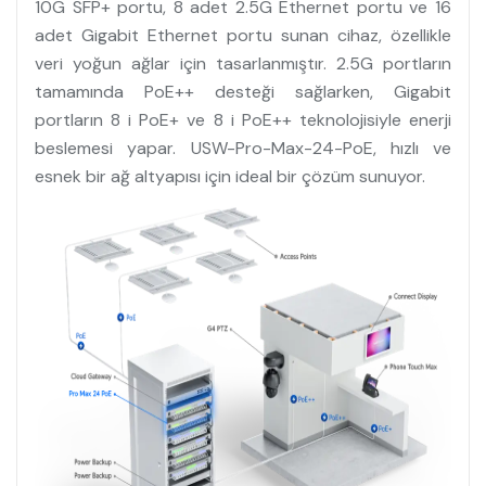
10G SFP+ portu, 8 adet 2.5G Ethernet portu ve 16
adet Gigabit Ethernet portu sunan cihaz, özellikle
veri yoğun ağlar için tasarlanmıştır. 2.5G portların
tamamında PoE++ desteği sağlarken, Gigabit
portların 8 i PoE+ ve 8 i PoE++ teknolojisiyle enerji
beslemesi yapar. USW-Pro-Max-24-PoE, hızlı ve
esnek bir ağ altyapısı için ideal bir çözüm sunuyor.