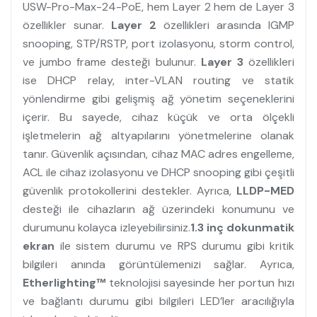
USW-Pro-Max-24-PoE, hem Layer 2 hem de Layer 3
özellikler sunar.
Layer 2
özellikleri arasında IGMP
snooping, STP/RSTP, port izolasyonu, storm control,
ve jumbo frame desteği bulunur.
Layer 3
özellikleri
ise DHCP relay, inter-VLAN routing ve statik
yönlendirme gibi gelişmiş ağ yönetim seçeneklerini
içerir. Bu sayede, cihaz küçük ve orta ölçekli
işletmelerin ağ altyapılarını yönetmelerine olanak
tanır. Güvenlik açısından, cihaz MAC adres engelleme,
ACL ile cihaz izolasyonu ve DHCP snooping gibi çeşitli
güvenlik protokollerini destekler. Ayrıca,
LLDP-MED
desteği ile cihazların ağ üzerindeki konumunu ve
durumunu kolayca izleyebilirsiniz.
1.3 inç dokunmatik
ekran
ile sistem durumu ve RPS durumu gibi kritik
bilgileri anında görüntülemenizi sağlar. Ayrıca,
Etherlighting™
teknolojisi sayesinde her portun hızı
ve bağlantı durumu gibi bilgileri LED’ler aracılığıyla