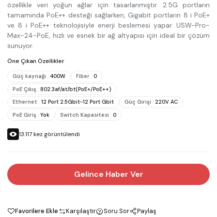
özellikle veri yoğun ağlar için tasarlanmıştır. 2.5G portların
tamamında PoE++ desteği sağlarken, Gigabit portların 8 i PoE+
ve 8 i PoE++ teknolojisiyle enerji beslemesi yapar. USW-Pro-
Max-24-PoE, hızlı ve esnek bir ağ altyapısı için ideal bir çözüm
sunuyor.
Öne Çıkan Özellikler
Güç kaynağı
:
400W
Fiber
:
0
PoE Çıkış
:
802.3af/at/bt(PoE+/PoE++)
Ethernet
:
12 Port 2.5Gbit-12 Port Gbit
Güç Girişi
:
220V AC
PoE Giriş
:
Yok
Switch Kapasitesi
:
0
13.117
kez görüntülendi
Gelince Haber Ver
Favorilere Ekle
Karşılaştır
Soru Sor
Paylaş