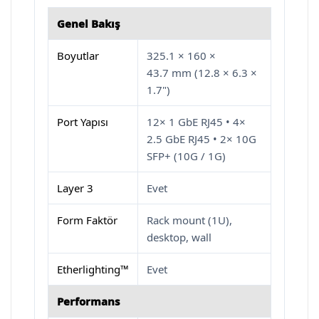
Genel Bakış
Boyutlar
325.1 × 160 ×
43.7 mm (12.8 × 6.3 ×
1.7")
Port Yapısı
12× 1 GbE RJ45 • 4×
2.5 GbE RJ45 • 2× 10G
SFP+ (10G / 1G)
Layer 3
Evet
Form Faktör
Rack mount (1U),
desktop, wall
Etherlighting™
Evet
Performans