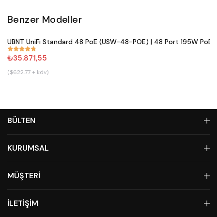
Benzer Modeller
Satın Al
UBNT UniFi Standard 48 PoE (USW-48-POE) | 48 Port 195W PoE+ 
#
861
₺35.871,55
($622.77 + kdv)
BÜLTEN
KURUMSAL
MÜŞTERİ
İLETİŞİM