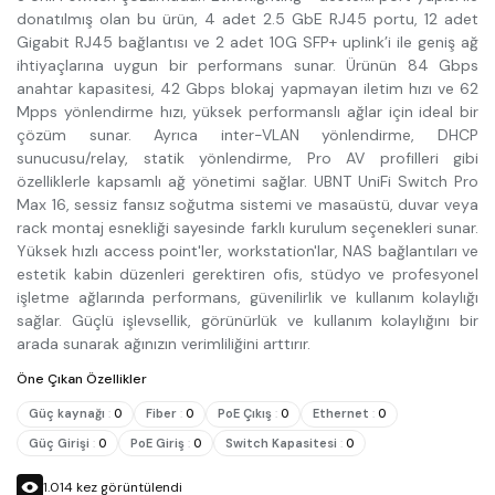
donatılmış olan bu ürün, 4 adet 2.5 GbE RJ45 portu, 12 adet
Gigabit RJ45 bağlantısı ve 2 adet 10G SFP+ uplink’i ile geniş ağ
ihtiyaçlarına uygun bir performans sunar. Ürünün 84 Gbps
anahtar kapasitesi, 42 Gbps blokaj yapmayan iletim hızı ve 62
Mpps yönlendirme hızı, yüksek performanslı ağlar için ideal bir
çözüm sunar. Ayrıca inter-VLAN yönlendirme, DHCP
sunucusu/relay, statik yönlendirme, Pro AV profilleri gibi
özelliklerle kapsamlı ağ yönetimi sağlar. UBNT UniFi Switch Pro
Max 16, sessiz fansız soğutma sistemi ve masaüstü, duvar veya
rack montaj esnekliği sayesinde farklı kurulum seçenekleri sunar.
Yüksek hızlı access point'ler, workstation'lar, NAS bağlantıları ve
estetik kabin düzenleri gerektiren ofis, stüdyo ve profesyonel
işletme ağlarında performans, güvenilirlik ve kullanım kolaylığı
sağlar. Güçlü işlevsellik, görünürlük ve kullanım kolaylığını bir
arada sunarak ağınızın verimliliğini arttırır.
Öne Çıkan Özellikler
Güç kaynağı
:
0
Fiber
:
0
PoE Çıkış
:
0
Ethernet
:
0
Güç Girişi
:
0
PoE Giriş
:
0
Switch Kapasitesi
:
0
1.014
kez görüntülendi