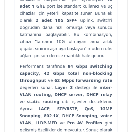
adet 1 GbE
port ise standart kullanıcı ve uç
cihazlar için yeterli kapasite sunar. Buna ek
olarak
2 adet 10G SFP+
uplink, switch’i
doğrudan daha hızlı omurga veya sunucu
katmanına bağlayabilir. Bu kombinasyon,
cihazı “tamamı 10G olmayan ama artık
gigabit sınırını aşmaya başlayan” modern ofis
ağları için son derece mantıklı hale getirir.
Performans tarafında
84 Gbps switching
capacity
,
42 Gbps total non-blocking
throughput
ve
62 Mpps forwarding rate
değerleri sunar.
Layer 3
desteği ile
inter-
VLAN routing
,
DHCP server
,
DHCP relay
ve
static routing
gibi işlevler desteklenir.
Ayrıca
LACP
,
STP/RSTP
,
QoS
,
IGMP
Snooping
,
802.1X
,
DHCP Snooping
,
voice
VLAN
,
LLDP-MED
ve
Pro AV Profiles
gibi
gelişmiş özellikler de mevcuttur. Sonuç olarak