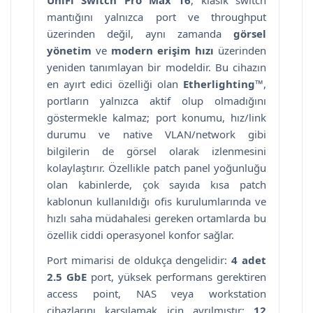
UniFi Switch Pro Max 16
, klasik switch
mantığını yalnızca port ve throughput
üzerinden değil, aynı zamanda
görsel
yönetim
ve
modern erişim hızı
üzerinden
yeniden tanımlayan bir modeldir. Bu cihazın
en ayırt edici özelliği olan
Etherlighting™
,
portların yalnızca aktif olup olmadığını
göstermekle kalmaz; port konumu, hız/link
durumu ve native VLAN/network gibi
bilgilerin de görsel olarak izlenmesini
kolaylaştırır. Özellikle patch panel yoğunluğu
olan kabinlerde, çok sayıda kısa patch
kablonun kullanıldığı ofis kurulumlarında ve
hızlı saha müdahalesi gereken ortamlarda bu
özellik ciddi operasyonel konfor sağlar.
Port mimarisi de oldukça dengelidir:
4 adet
2.5 GbE
port, yüksek performans gerektiren
access point, NAS veya workstation
cihazlarını karşılamak için ayrılmıştır;
12