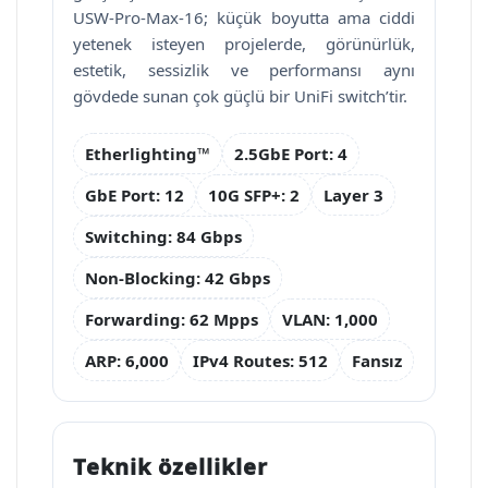
USW-Pro-Max-16; küçük boyutta ama ciddi
yetenek isteyen projelerde, görünürlük,
estetik, sessizlik ve performansı aynı
gövdede sunan çok güçlü bir UniFi switch’tir.
Etherlighting™
2.5GbE Port: 4
GbE Port: 12
10G SFP+: 2
Layer 3
Switching: 84 Gbps
Non-Blocking: 42 Gbps
Forwarding: 62 Mpps
VLAN: 1,000
ARP: 6,000
IPv4 Routes: 512
Fansız
Teknik özellikler