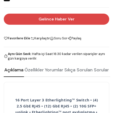
Gelince Haber Ver
Favorilere Ekle
Karşılaştır
Soru Sor
Paylaş
Aynı Gün Sevk
:
Hafta içi Saat 16:30 kadar verilen siparişler aynı
gün kargoya verilir.
Açıklama
Özellikler
Yorumlar
Sıkça Sorulan Sorular
16 Port Layer 3 Etherlighting™ Switch • (4)
2.5 GbE RJ45 • (12) GbE RJ45 • (2) 10G SFP+
uplink • Etherlighting™ port aydınlatma •