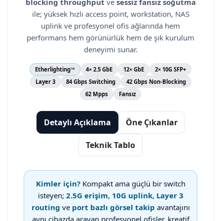
blocking throughput
ve
sessiz fansız soğutma
ile; yüksek hızlı access point, workstation, NAS
uplink ve profesyonel ofis ağlarında hem
performans hem görünürlük hem de şık kurulum
deneyimi sunar.
Etherlighting™
4× 2.5 GbE
12× GbE
2× 10G SFP+
Layer 3
84 Gbps Switching
42 Gbps Non-Blocking
62 Mpps
Fansız
Detaylı Açıklama
Öne Çıkanlar
Teknik Tablo
Kimler için?
Kompakt ama güçlü bir switch
isteyen;
2.5G erişim
,
10G uplink
,
Layer 3
routing
ve
port bazlı görsel takip
avantajını
aynı cihazda arayan profesyonel ofisler, kreatif