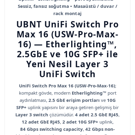
Sessiz, fansız soğutma • Masaüstü / duvar /
rack montaj
UBNT UniFi Switch Pro
Max 16 (USW-Pro-Max-
16) — Etherlighting™,
2.5GbE ve 10G SFP+ ile
Yeni Nesil Layer 3
UniFi Switch
UniFi Switch Pro Max 16 (USW-Pro-Max-16)
;
kompakt gövde, modern
Etherlighting™
port
aydınlatması,
2.5 GbE erişim portları
ve
10G
SFP+
uplink yapısını bir araya getiren gelişmiş bir
Layer 3 switch
çözümüdür.
4 adet 2.5 GbE RJ45
,
12 adet GbE RJ45
,
2 adet 10G SFP+
uplink,
84 Gbps switching capacity
,
42 Gbps non-