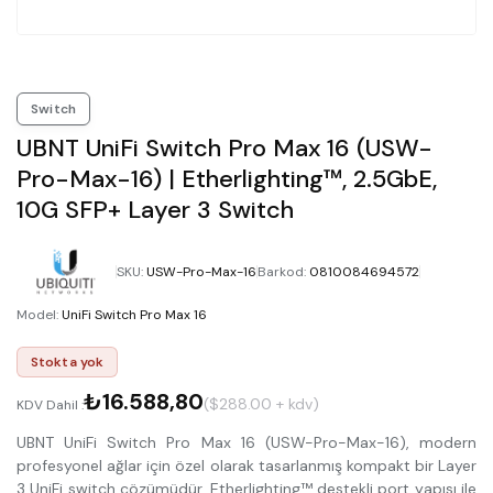
Switch
UBNT UniFi Switch Pro Max 16 (USW-
Pro-Max-16) | Etherlighting™, 2.5GbE,
10G SFP+ Layer 3 Switch
SKU
:
USW-Pro-Max-16
Barkod
:
0810084694572
Model
:
UniFi Switch Pro Max 16
Stokta yok
₺16.588,80
($288.00 + kdv)
KDV Dahil :
UBNT UniFi Switch Pro Max 16 (USW-Pro-Max-16), modern
profesyonel ağlar için özel olarak tasarlanmış kompakt bir Layer
3 UniFi switch çözümüdür. Etherlighting™ destekli port yapısı ile