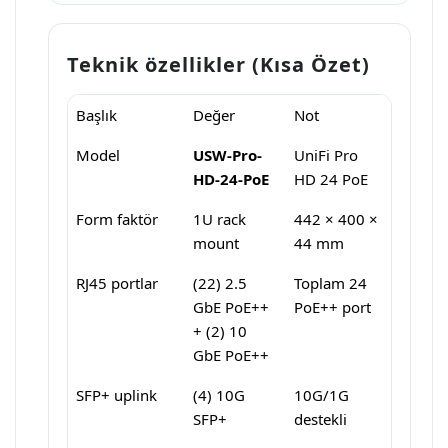
Teknik özellikler (Kısa Özet)
Başlık
Değer
Not
Model
USW-Pro-
UniFi Pro
HD-24-PoE
HD 24 PoE
Form faktör
1U rack
442 × 400 ×
mount
44 mm
RJ45 portlar
(22) 2.5
Toplam 24
GbE PoE++
PoE++ port
+ (2) 10
GbE PoE++
SFP+ uplink
(4) 10G
10G/1G
SFP+
destekli