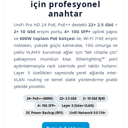
için profesyonel
anahtar
UniFi Pro HD 24 PoE; PoE++ destekli
22× 2.5 GbE
+
2× 10 GbE
erişim portu,
4× 10G SFP+
uplink yapısı
ve
600W toplam PoE bütçesi
ile, Wi-Fi 7/6E erişim
noktaları, yüksek güçlü kameralar, 10G omurga ve
çoklu VLAN’lı kurumsal ağlar için “tek cihazla çöz”
yaklaşımını mümkün kılar. Etherlighting™ port
aydınlatmasıyla rack üzerinde port takibi hızlanır;
Layer 3 özellikleri sayesinde yerel ağlarda inter-
VLAN routing ve temel statik yönlendirme pratik
şekilde yönetilir.
24× PoE++ (600W)
22× 2.5 GbE
2× 10 GbE RJ45
4× 10G SFP+
Layer 3 (Inter-VLAN)
DC Power Backup (RPS)
UniFi Network 9.0.114+