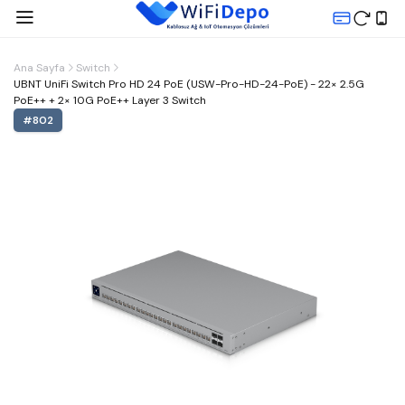
Ana Sayfa
Switch
UBNT UniFi Switch Pro HD 24 PoE (USW-Pro-HD-24-PoE) - 22× 2.5G
PoE++ + 2× 10G PoE++ Layer 3 Switch
#
802