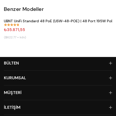
Benzer Modeller
Satın Al
UBNT UniFi Standard 48 PoE (USW-48-POE) | 48 Port 195W PoE+ 
#
861
₺35.871,55
($622.77 + kdv)
BÜLTEN
KURUMSAL
MÜŞTERİ
İLETİŞİM