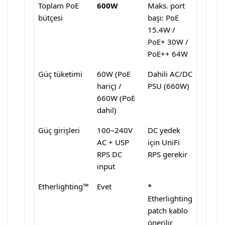
Toplam PoE
600W
Maks. port
bütçesi
başı: PoE
15.4W /
PoE+ 30W /
PoE++ 64W
Güç tüketimi
60W (PoE
Dahili AC/DC
hariç) /
PSU (660W)
660W (PoE
dahil)
Güç girişleri
100–240V
DC yedek
AC + USP
için UniFi
RPS DC
RPS gerekir
input
Etherlighting™
Evet
*
Etherlighting
patch kablo
önerilir