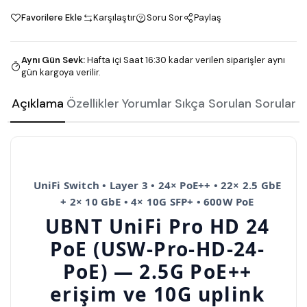
Favorilere Ekle
Karşılaştır
Soru Sor
Paylaş
Aynı Gün Sevk
:
Hafta içi Saat 16:30 kadar verilen siparişler aynı
gün kargoya verilir.
Açıklama
Özellikler
Yorumlar
Sıkça Sorulan Sorular
UniFi Switch • Layer 3 • 24× PoE++ • 22× 2.5 GbE
+ 2× 10 GbE • 4× 10G SFP+ • 600W PoE
UBNT
UniFi Pro HD 24
PoE
(USW-Pro-HD-24-
PoE) — 2.5G PoE++
erişim ve 10G uplink