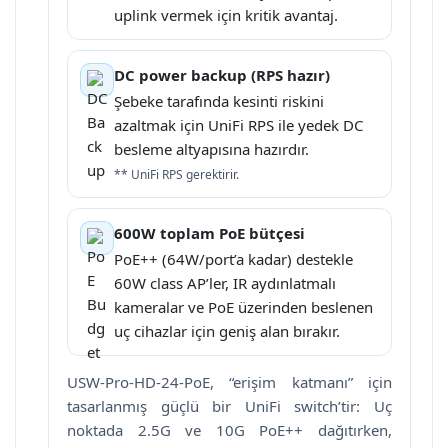
uplink vermek için kritik avantaj.
DC power backup (RPS hazır)
Şebeke tarafında kesinti riskini
azaltmak için UniFi RPS ile yedek DC
besleme altyapısına hazırdır.
** UniFi RPS gerektirir.
600W toplam PoE bütçesi
PoE++ (64W/port’a kadar) destekle
60W class AP’ler, IR aydınlatmalı
kameralar ve PoE üzerinden beslenen
uç cihazlar için geniş alan bırakır.
USW-Pro-HD-24-PoE, “erişim katmanı” için
tasarlanmış güçlü bir UniFi switch’tir: Uç
noktada 2.5G ve 10G PoE++ dağıtırken,