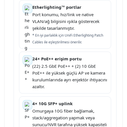
Etherlighting™ portlar
Port konumu, hız/link ve native
VLAN/ağ bilgisini ışıkla gösterecek
şekilde tasarlanmıştır.
* En iyi parlaklık için UniFi Etherlighting Patch
Cables ile eşleştirilmesi önerilir.
24× PoE++ erişim portu
(22) 2.5 GbE PoE++ + (2) 10 GbE
PoE++ ile yüksek güçlü AP ve kamera
kurulumlarında ayrı enjektör ihtiyacını
azaltır.
4× 10G SFP+ uplink
Omurgaya 10G fiber bağlamak,
stack/aggregation yapmak veya
sunucu/NVR tarafına yüksek kapasiteli