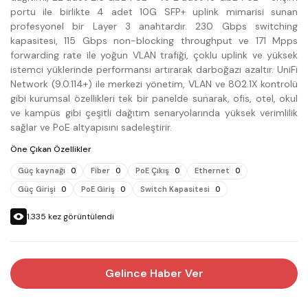
portu ile birlikte 4 adet 10G SFP+ uplink mimarisi sunan
profesyonel bir Layer 3 anahtardır. 230 Gbps switching
kapasitesi, 115 Gbps non-blocking throughput ve 171 Mpps
forwarding rate ile yoğun VLAN trafiği, çoklu uplink ve yüksek
istemci yüklerinde performansı artırarak darboğazı azaltır. UniFi
Network (9.0.114+) ile merkezi yönetim, VLAN ve 802.1X kontrolü
gibi kurumsal özellikleri tek bir panelde sunarak, ofis, otel, okul
ve kampüs gibi çeşitli dağıtım senaryolarında yüksek verimlilik
sağlar ve PoE altyapısını sadeleştirir.
Öne Çıkan Özellikler
Güç kaynağı
:
0
Fiber
:
0
PoE Çıkış
:
0
Ethernet
:
0
Güç Girişi
:
0
PoE Giriş
:
0
Switch Kapasitesi
:
0
1.335
kez görüntülendi
Gelince Haber Ver