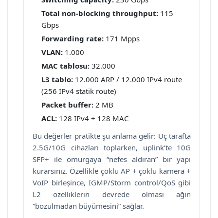
Total non-blocking throughput:
115
Gbps
Forwarding rate:
171 Mpps
VLAN:
1.000
MAC tablosu:
32.000
L3 tablo:
12.000 ARP / 12.000 IPv4 route
(256 IPv4 statik route)
Packet buffer:
2 MB
ACL:
128 IPv4 + 128 MAC
Bu değerler pratikte şu anlama gelir: Uç tarafta
2.5G/10G cihazları toplarken, uplink’te 10G
SFP+ ile omurgaya “nefes aldıran” bir yapı
kurarsınız. Özellikle çoklu AP + çoklu kamera +
VoIP birleşince, IGMP/Storm control/QoS gibi
L2 özelliklerin devrede olması ağın
“bozulmadan büyümesini” sağlar.