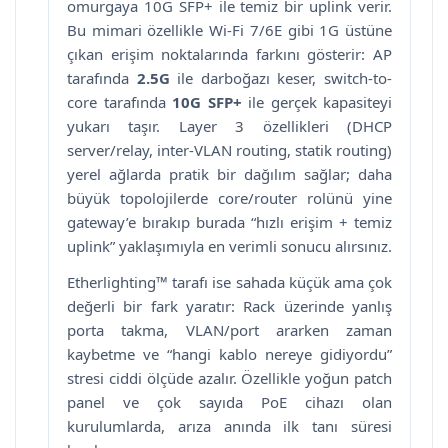
omurgaya 10G SFP+ ile temiz bir uplink verir.
Bu mimari özellikle Wi-Fi 7/6E gibi 1G üstüne
çıkan erişim noktalarında farkını gösterir: AP
tarafında
2.5G
ile darboğazı keser, switch-to-
core tarafında
10G SFP+
ile gerçek kapasiteyi
yukarı taşır. Layer 3 özellikleri (DHCP
server/relay, inter-VLAN routing, statik routing)
yerel ağlarda pratik bir dağılım sağlar; daha
büyük topolojilerde core/router rolünü yine
gateway’e bırakıp burada “hızlı erişim + temiz
uplink” yaklaşımıyla en verimli sonucu alırsınız.
Etherlighting™ tarafı ise sahada küçük ama çok
değerli bir fark yaratır: Rack üzerinde yanlış
porta takma, VLAN/port ararken zaman
kaybetme ve “hangi kablo nereye gidiyordu”
stresi ciddi ölçüde azalır. Özellikle yoğun patch
panel ve çok sayıda PoE cihazı olan
kurulumlarda, arıza anında ilk tanı süresi