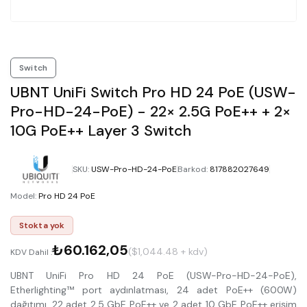
Switch
UBNT UniFi Switch Pro HD 24 PoE (USW-
Pro-HD-24-PoE) - 22× 2.5G PoE++ + 2×
10G PoE++ Layer 3 Switch
SKU
:
USW-Pro-HD-24-PoE
Barkod
:
817882027649
Model
:
Pro HD 24 PoE
Stokta yok
₺60.162,05
($1,044.48 + kdv)
KDV Dahil :
UBNT UniFi Pro HD 24 PoE (USW-Pro-HD-24-PoE),
Etherlighting™ port aydınlatması, 24 adet PoE++ (600W)
dağıtımı, 22 adet 2.5 GbE PoE++ ve 2 adet 10 GbE PoE++ erişim