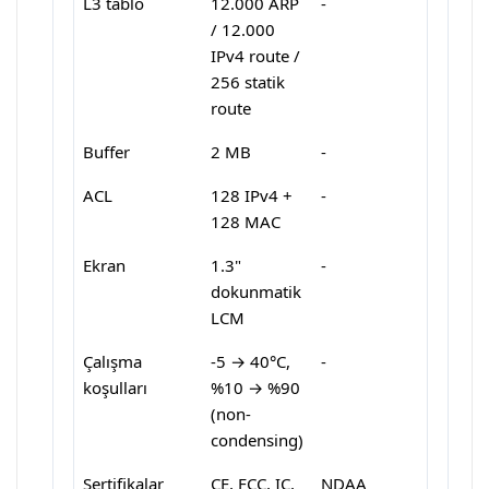
L3 tablo
12.000 ARP
-
/ 12.000
IPv4 route /
256 statik
route
Buffer
2 MB
-
ACL
128 IPv4 +
-
128 MAC
Ekran
1.3"
-
dokunmatik
LCM
Çalışma
-5 → 40°C,
-
koşulları
%10 → %90
(non-
condensing)
Sertifikalar
CE, FCC, IC,
NDAA