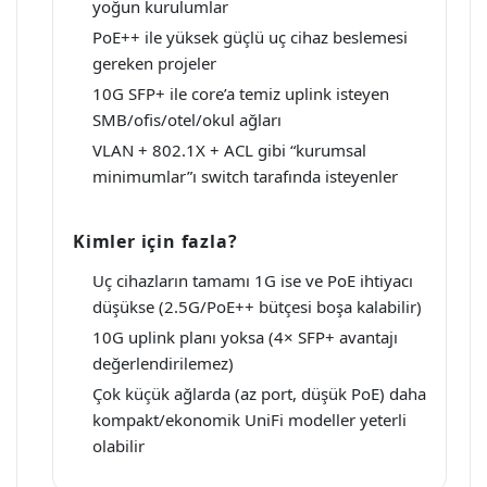
yoğun kurulumlar
PoE++ ile yüksek güçlü uç cihaz beslemesi
gereken projeler
10G SFP+ ile core’a temiz uplink isteyen
SMB/ofis/otel/okul ağları
VLAN + 802.1X + ACL gibi “kurumsal
minimumlar”ı switch tarafında isteyenler
Kimler için fazla?
Uç cihazların tamamı 1G ise ve PoE ihtiyacı
düşükse (2.5G/PoE++ bütçesi boşa kalabilir)
10G uplink planı yoksa (4× SFP+ avantajı
değerlendirilemez)
Çok küçük ağlarda (az port, düşük PoE) daha
kompakt/ekonomik UniFi modeller yeterli
olabilir