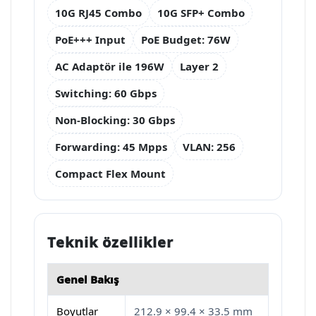
10G RJ45 Combo
10G SFP+ Combo
PoE+++ Input
PoE Budget: 76W
AC Adaptör ile 196W
Layer 2
Switching: 60 Gbps
Non-Blocking: 30 Gbps
Forwarding: 45 Mpps
VLAN: 256
Compact Flex Mount
Teknik özellikler
Genel Bakış
Boyutlar
212.9 × 99.4 × 33.5 mm