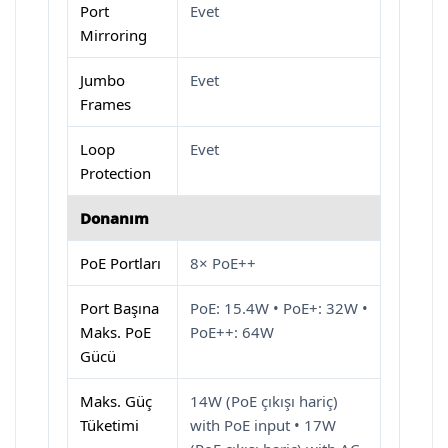
Port
Evet
Mirroring
Jumbo
Evet
Frames
Loop
Evet
Protection
Donanım
PoE Portları
8× PoE++
Port Başına
PoE: 15.4W • PoE+: 32W •
Maks. PoE
PoE++: 64W
Gücü
Maks. Güç
14W (PoE çıkışı hariç)
Tüketimi
with PoE input • 17W