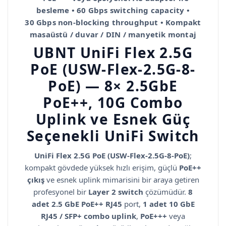
besleme • 60 Gbps switching capacity •
30 Gbps non-blocking throughput • Kompakt
masaüstü / duvar / DIN / manyetik montaj
UBNT UniFi Flex 2.5G
PoE (USW-Flex-2.5G-8-
PoE) — 8× 2.5GbE
PoE++, 10G Combo
Uplink ve Esnek Güç
Seçenekli UniFi Switch
UniFi Flex 2.5G PoE (USW-Flex-2.5G-8-PoE)
;
kompakt gövdede yüksek hızlı erişim, güçlü
PoE++
çıkış
ve esnek uplink mimarisini bir araya getiren
profesyonel bir
Layer 2 switch
çözümüdür.
8
adet 2.5 GbE PoE++ RJ45
port,
1 adet 10 GbE
RJ45 / SFP+ combo uplink
,
PoE+++
veya