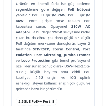
Ürünün en önemli farkı ise güç besleme
seçeneklerine göre değişen
PoE bütçesi
yapısıdır. PoE+++ girişte
76W
, PoE++ girişte
46W
, PoE+ girişte
16W
toplam PoE
kapasitesi sunar. Opsiyonel
210W AC
adaptör
ile bu değer
196W
seviyesine kadar
çıkar; bu da cihazı çok daha güçlü bir küçük
PoE dağıtım merkezine dönüştürür. Layer 2
tarafında
STP/RSTP
,
Storm Control
,
Port
Isolation
,
Port Mirroring
,
Jumbo Frames
ve
Loop Protection
gibi temel profesyonel
özellikler sunar. Sonuç olarak USW-Flex-2.5G-
8-PoE; küçük boyutta ama ciddi PoE
kabiliyeti, 2.5G erişim ve 10G uplink
esnekliği isteyen kullanıcılar için çok güçlü ve
geleceğe hazır bir çözümdür.
2.5GbE PoE++ Port: 8