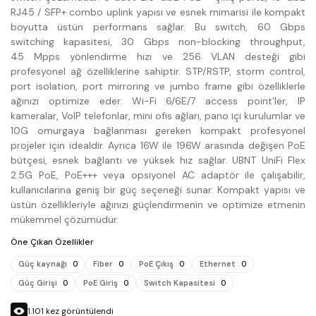
RJ45 / SFP+ combo uplink yapısı ve esnek mimarisi ile kompakt
boyutta üstün performans sağlar. Bu switch, 60 Gbps
switching kapasitesi, 30 Gbps non-blocking throughput,
45 Mpps yönlendirme hızı ve 256 VLAN desteği gibi
profesyonel ağ özelliklerine sahiptir. STP/RSTP, storm control,
port isolation, port mirroring ve jumbo frame gibi özelliklerle
ağınızı optimize eder. Wi-Fi 6/6E/7 access point’ler, IP
kameralar, VoIP telefonlar, mini ofis ağları, pano içi kurulumlar ve
10G omurgaya bağlanması gereken kompakt profesyonel
projeler için idealdir. Ayrıca 16W ile 196W arasında değişen PoE
bütçesi, esnek bağlantı ve yüksek hız sağlar. UBNT UniFi Flex
2.5G PoE, PoE+++ veya opsiyonel AC adaptör ile çalışabilir,
kullanıcılarına geniş bir güç seçeneği sunar. Kompakt yapısı ve
üstün özellikleriyle ağınızı güçlendirmenin ve optimize etmenin
mükemmel çözümüdür.
Öne Çıkan Özellikler
Güç kaynağı
:
0
Fiber
:
0
PoE Çıkış
:
0
Ethernet
:
0
Güç Girişi
:
0
PoE Giriş
:
0
Switch Kapasitesi
:
0
1.101
kez görüntülendi