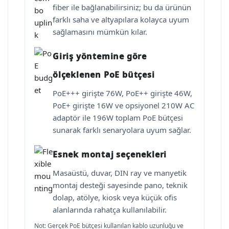
fiber ile bağlanabilirsiniz; bu da ürünün
farklı saha ve altyapılara kolayca uyum
sağlamasını mümkün kılar.
Giriş yöntemine göre
ölçeklenen PoE bütçesi
PoE+++ girişte 76W, PoE++ girişte 46W,
PoE+ girişte 16W ve opsiyonel 210W AC
adaptör ile 196W toplam PoE bütçesi
sunarak farklı senaryolara uyum sağlar.
Esnek montaj seçenekleri
Masaüstü, duvar, DIN ray ve manyetik
montaj desteği sayesinde pano, teknik
dolap, atölye, kiosk veya küçük ofis
alanlarında rahatça kullanılabilir.
Not: Gerçek PoE bütçesi kullanılan kablo uzunluğu ve