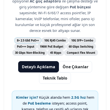
opsiyonel
AC güç adaptörü
ile çalışma desteği ve
giriş yöntemine göre değişen
PoE bütçesi
sayesinde; Wi-Fi 6/6E/7 access point’ler, IP
kameralar, VoIP telefonlar, mini ofisler, pano içi
kurulumlar ve küçük profesyonel ağlar için son
derece esnek bir altyapı sunar.
8× 2.5 GbE PoE++
10G RJ45 Combo
10G SFP+ Combo
PoE+++ Input
196W PoE Budget
60 Gbps Switching
30 Gbps Non-Blocking
45 Mpps
Compact Flex Mount
Detaylı Açıklama
Öne Çıkanlar
Teknik Tablo
Kimler için?
Küçük alanda hem
2.5G hız
hem
de
PoE besleme
isteyen; access point,
kamera, telefon ve çeşitli ağ uçlarını tek