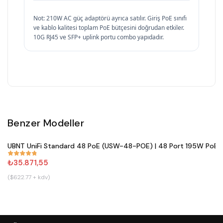
Not: 210W AC güç adaptörü ayrıca satılır. Giriş PoE sınıfı
ve kablo kalitesi toplam PoE bütçesini doğrudan etkiler.
10G RJ45 ve SFP+ uplink portu combo yapıdadır.
Benzer Modeller
Satın Al
UBNT UniFi Standard 48 PoE (USW-48-POE) | 48 Port 195W PoE+ 
#
861
₺35.871,55
($622.77 + kdv)