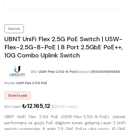
Switch
UBNT UniFi Flex 2.5G PoE Switch | USW-
Flex-2.5G-8-PoE | 8 Port 2.5GbE PoE++,
10G Combo Uplink Switch
SKU
:
USW-Flex-2.5G-8-PoE
Barkod
:
0810084695968
Model
:
UniFi Flex 2.5G PoE
Stokta yok
₺12.165,12
($211.20 + kdv)
KDV Dahil :
UBNT UniFi Flex 2.5G PoE (USW-Flex-2.5G-8-PoE), yüksek
performans ve güçlü PoE dağıtımı sunan gelişmiş Layer 2 UniFi
switch çözümüdür. 8 adet 2.5 GbE PoE++ çıkış portu, 10 GbE