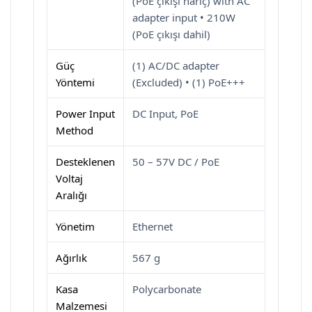
(PoE çıkışı hariç) with AC
adapter input • 210W
(PoE çıkışı dahil)
Güç
(1) AC/DC adapter
Yöntemi
(Excluded) • (1) PoE+++
Power Input
DC Input, PoE
Method
Desteklenen
50 – 57V DC / PoE
Voltaj
Aralığı
Yönetim
Ethernet
Ağırlık
567 g
Kasa
Polycarbonate
Malzemesi