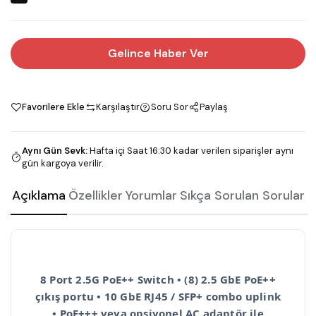
Gelince Haber Ver
Favorilere Ekle
Karşılaştır
Soru Sor
Paylaş
Aynı Gün Sevk
:
Hafta içi Saat 16:30 kadar verilen siparişler aynı
gün kargoya verilir.
Açıklama
Özellikler
Yorumlar
Sıkça Sorulan Sorular
8 Port 2.5G PoE++ Switch • (8) 2.5 GbE PoE++
çıkış portu • 10 GbE RJ45 / SFP+ combo uplink
• PoE+++ veya opsiyonel AC adaptör ile