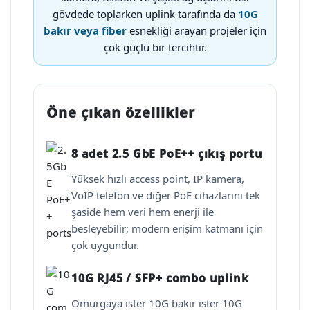
gövdede toplarken uplink tarafında da
10G
bakır veya fiber
esnekliği arayan projeler için
çok güçlü bir tercihtir.
Öne çıkan özellikler
8 adet 2.5 GbE PoE++ çıkış portu
Yüksek hızlı access point, IP kamera,
VoIP telefon ve diğer PoE cihazlarını tek
şaside hem veri hem enerji ile
besleyebilir; modern erişim katmanı için
çok uygundur.
10G RJ45 / SFP+ combo uplink
Omurgaya ister 10G bakır ister 10G