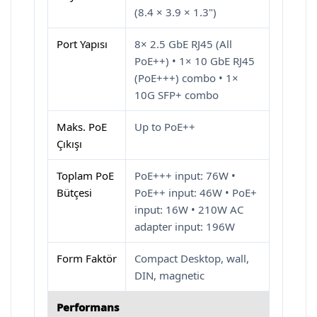
(8.4 × 3.9 × 1.3")
Port Yapısı
8× 2.5 GbE RJ45 (All
PoE++) • 1× 10 GbE RJ45
(PoE+++) combo • 1×
10G SFP+ combo
Maks. PoE
Up to PoE++
Çıkışı
Toplam PoE
PoE+++ input: 76W •
Bütçesi
PoE++ input: 46W • PoE+
input: 16W • 210W AC
adapter input: 196W
Form Faktör
Compact Desktop, wall,
DIN, magnetic
Performans