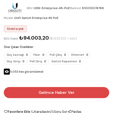
SKU
:
USW-Enterprise-48-PoE
Barkod
:
810010074768
Model
:
UniFi Switch Enterprise 48 PoE
Stokta yok
₺94.003,20
($1,632.00 + kdv)
KDV Dahil :
Öne Çıkan Özellikler
Güç kaynağı
:
0
Fiber
:
0
PoE Çıkış
:
0
Ethernet
:
0
Güç Girişi
:
0
PoE Giriş
:
0
Switch Kapasitesi
:
0
5.053
kez görüntülendi
Gelince Haber Ver
Favorilere Ekle
Karşılaştır
Soru Sor
Paylaş