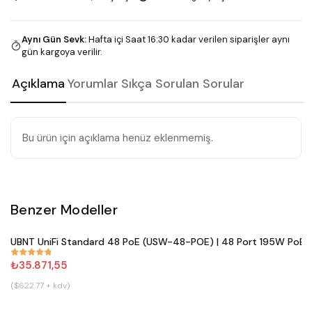
Aynı Gün Sevk
:
Hafta içi Saat 16:30 kadar verilen siparişler aynı
gün kargoya verilir.
Açıklama
Yorumlar
Sıkça Sorulan Sorular
Bu ürün için açıklama henüz eklenmemiş.
Benzer Modeller
Satın Al
UBNT UniFi Standard 48 PoE (USW-48-POE) | 48 Port 195W PoE+ 
#
861
₺35.871,55
($622.77 + kdv)