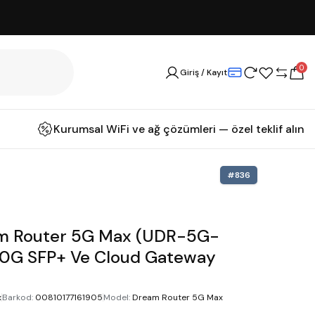
0
Giriş / Kayıt
Kurumsal WiFi ve ağ çözümleri — özel teklif alın
#
836
am Router 5G Max (UDR-5G-
 10G SFP+ Ve Cloud Gateway
x
Barkod
:
00810177161905
Model
:
Dream Router 5G Max