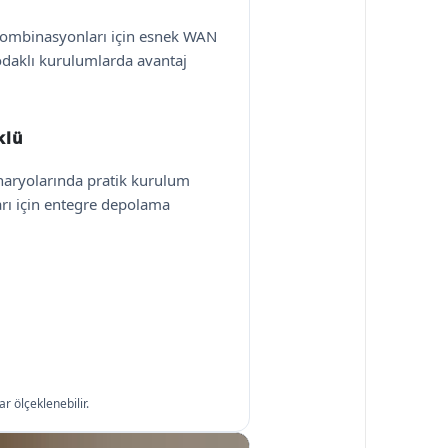
kombinasyonları için esnek WAN
 odaklı kurulumlarda avantaj
klü
naryolarında pratik kurulum
ları için entegre depolama
r ölçeklenebilir.