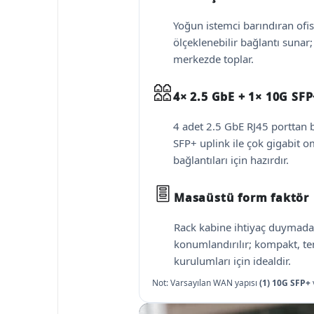
Yoğun istemci barındıran ofi
ölçeklenebilir bağlantı sunar;
merkezde toplar.
4× 2.5 GbE + 1× 10G SFP
4 adet 2.5 GbE RJ45 porttan b
SFP+ uplink ile çok gigabit o
bağlantıları için hazırdır.
Masaüstü form faktör
Rack kabine ihtiyaç duymad
konumlandırılır; kompakt, te
kurulumları için idealdir.
Not: Varsayılan WAN yapısı
(1) 10G SFP+