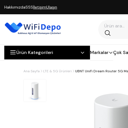
Hakkımızda
SSS
İletişim
Ulaşın
Ürün Kategorileri
Markalar
Çok Sa
Ana Sayfa
LTE & 5G Ürünleri
UBNT UniFi Dream Router 5G Ma