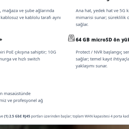
s, mağaza ve şube ağlarında
Ana hat, yedek hat ve 5G 
 kablosuz ve kablolu tarafı aynı
mimarisi sunar; süreklilik
sağlar.
+
64 GB microSD ön yü
iri PoE çıkışına sahiptir; 10G
Protect / NVR başlangıç se
murga ve hızlı switch
sağlar; temel kayıt ihtiyaç
yaklaşımı sunar.
an masaüstünde
miz ve profesyonel ağ
ve
(1) 2.5 GbE RJ45
portları üzerinden başlar; toplam WAN kapasitesi 4 porta kada