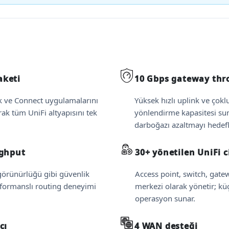
aketi
10 Gbps gateway th
lk ve Connect uygulamalarını
Yüksek hızlı uplink ve çok
rak tüm UniFi altyapısını tek
yönlendirme kapasitesi sun
darboğazı azaltmayı hedefl
ughput
30+ yönetilen UniFi c
 görünürlüğü gibi güvenlik
Access point, switch, gatew
erformanslı routing deneyimi
merkezi olarak yönetir; küç
operasyon sunar.
cı
4 WAN desteği