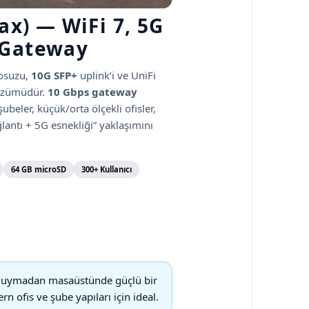
x) — WiFi 7, 5G
d Gateway
osuzu,
10G SFP+
uplink’i ve UniFi
zümüdür.
10 Gbps gateway
şubeler, küçük/orta ölçekli ofisler,
antı + 5G esnekliği” yaklaşımını
64 GB microSD
300+ Kullanıcı
ç duymadan masaüstünde güçlü bir
 ofis ve şube yapıları için ideal.