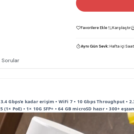
Favorilere Ekle
Karşılaştır
Aynı Gün Sevk
:
Hafta içi Saat
 Sorular
3.4 Gbps’e kadar erişim • WiFi 7 • 10 Gbps Throughput • 2.
5 (1× PoE) • 1× 10G SFP+ • 64 GB microSD hazır • 300+ eşza