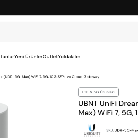
tanlar
Yeni Ürünler
Outlet
Yoldakiler
x (UDR-5G-Max) WiFi 7, 5G, 10G SFP+ ve Cloud Gateway
LTE & 5G Ürünleri
UBNT UniFi Dre
Max) WiFi 7, 5G,
SKU
:
UDR-5G-Ma