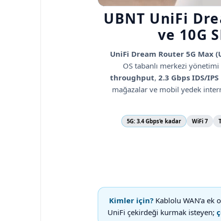
UBNT UniFi Dre
ve 10G S
UniFi Dream Router 5G Max 
OS tabanlı merkezi yönetimi
throughput
,
2.3 Gbps IDS/IPS
mağazalar ve mobil yedek intern
5G: 3.4 Gbps’e kadar
WiFi 7
Kimler için?
Kablolu WAN’a ek o
UniFi çekirdeği kurmak isteyen;
ç