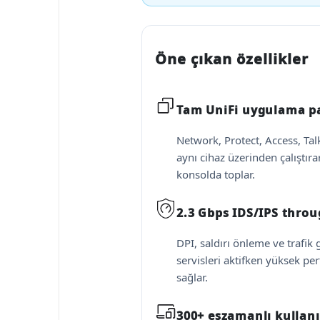
Öne çıkan özellikler
Tam UniFi uygulama p
Network, Protect, Access, Ta
aynı cihaz üzerinden çalıştıra
konsolda toplar.
2.3 Gbps IDS/IPS thro
DPI, saldırı önleme ve trafik
servisleri aktifken yüksek p
sağlar.
300+ eşzamanlı kullanı