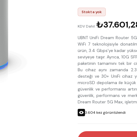
Stokta yok
₺37.601,2
KDV Dahil :
UBNT UniFi Dream Router 5G 
WiFi 7 teknolojisiyle donat
ürün, 3.4 Gbps'ye kadar yükse
seviyeye taşır. Ayrıca, 10G S
paketinin tamamını tek bir ci
Bu cihaz aynı zamanda 2.3
desteği ve 30+ UniFi cihaz 
microSD depolama ile küçük iş
güvenlik ve performansı artır
güvenlik, performans ve mer
Dream Router 5G Max, işletme
3.604
kez görüntülendi