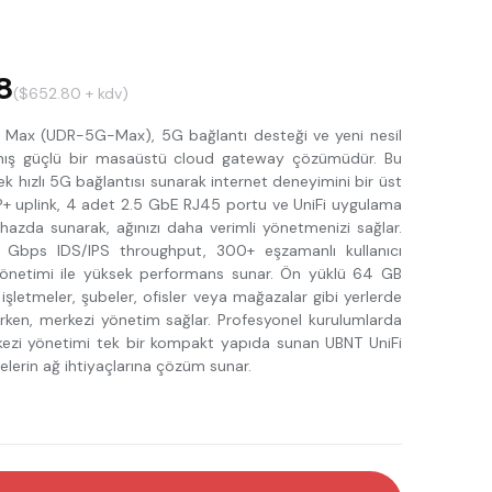
8
($652.80 + kdv)
Max (UDR-5G-Max), 5G bağlantı desteği ve yeni nesil
ılmış güçlü bir masaüstü cloud gateway çözümüdür. Bu
k hızlı 5G bağlantısı sunarak internet deneyimini bir üst
FP+ uplink, 4 adet 2.5 GbE RJ45 portu ve UniFi uygulama
hazda sunarak, ağınızı daha verimli yönetmenizi sağlar.
 Gbps IDS/IPS throughput, 300+ eşzamanlı kullanıcı
yönetimi ile yüksek performans sunar. Ön yüklü 64 GB
letmeler, şubeler, ofisler veya mağazalar gibi yerlerde
ırken, merkezi yönetim sağlar. Profesyonel kurulumlarda
kezi yönetimi tek bir kompakt yapıda sunan UBNT UniFi
lerin ağ ihtiyaçlarına çözüm sunar.