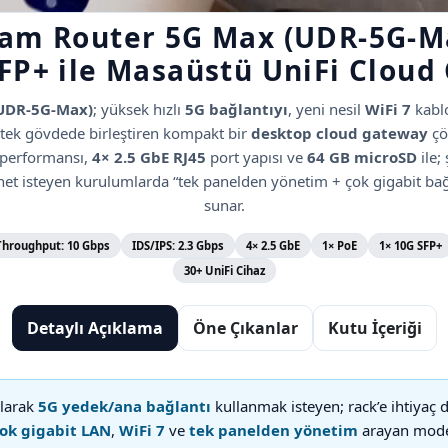
am Router 5G Max (UDR-5G-Ma
FP+ ile Masaüstü UniFi Clou
(UDR-5G-Max)
; yüksek hızlı
5G bağlantıyı
, yeni nesil
WiFi 7
kabl
 tek gövdede birleştiren kompakt bir
desktop cloud gateway
çö
performansı,
4× 2.5 GbE RJ45
port yapısı ve
64 GB microSD
ile; 
et isteyen kurulumlarda “tek panelden yönetim + çok gigabit bağl
sunar.
Throughput: 10 Gbps
IDS/IPS: 2.3 Gbps
4× 2.5 GbE
1× PoE
1× 10G SFP+
30+ UniFi Cihaz
Detaylı Açıklama
Öne Çıkanlar
Kutu İçeriği
larak
5G yedek/ana bağlantı
kullanmak isteyen; rack’e ihtiya
ok gigabit LAN
,
WiFi 7
ve
tek panelden yönetim
arayan modern