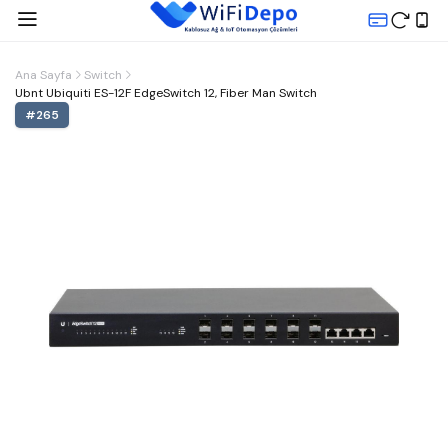
Ana Sayfa
Switch
Ubnt Ubiquiti ES-12F EdgeSwitch 12, Fiber Man Switch
#
265