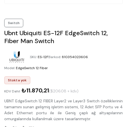
Switch
Ubnt Ubiquiti ES-12F EdgeSwitch 12,
Fiber Man Switch
SKU
:
ES-12F
Barkod
:
810354023606
Model
:
EdgeSwitch 12 Fiber
Stokta yok
₺11.870,21
($206.08 + kdv)
KDV Dahil :
UBNT EdgeSwitch 12 FIBER Layer2 ve Layer3 Switch özelliklerinin
tamamını sunan gelişmiş işletim sistemi, 12 Adet SFP Portu ve 4
Adet Ethernet portu ile ile Geniş çaplı ağ altyapılarının
omurgalarında kullanılmak üzere tasarlanmıştır.