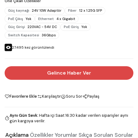
Öne Çıkan Özellikler
Güç kaynağı
:
24V 10W Adaptör
Fiber
:
12 x 1.25G SFP
PoE Çıkış
:
Yok
Ethernet
:
4 x Gigabit
Güç Girişi
:
220VAC - 54V DC
PoE Giriş
:
Yok
Switch Kapasitesi
:
36Gbps
27.495
kez görüntülendi
Gelince Haber Ver
Favorilere Ekle
Karşılaştır
Soru Sor
Paylaş
Aynı Gün Sevk
:
Hafta içi Saat 16:30 kadar verilen siparişler aynı
gün kargoya verilir.
Açıklama
Özellikler
Yorumlar
Sıkça Sorulan Sorular