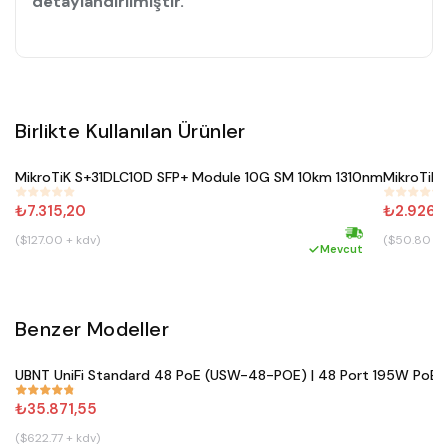
detaylandırılmıştır.
Birlikte Kullanılan Ürünler
Satın Al
MikroTiK S+31DLC10D SFP+ Module 10G SM 10km 1310nm
MikroTiK
#
187
#
188
₺7.315,20
₺2.926,
($127.00 + kdv)
($50.80 + 
Hızlı kargo
Mevcut
Benzer Modeller
Satın Al
UBNT UniFi Standard 48 PoE (USW-48-POE) | 48 Port 195W PoE+ 
#
861
₺35.871,55
($622.77 + kdv)