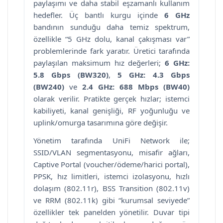
paylaşımı ve daha stabil eşzamanlı kullanım
hedefler. Üç bantlı kurgu içinde
6 GHz
bandının sunduğu daha temiz spektrum,
özellikle “5 GHz dolu, kanal çakışması var”
problemlerinde fark yaratır. Üretici tarafında
paylaşılan maksimum hız değerleri;
6 GHz:
5.8 Gbps (BW320)
,
5 GHz: 4.3 Gbps
(BW240)
ve
2.4 GHz: 688 Mbps (BW40)
olarak verilir. Pratikte gerçek hızlar; istemci
kabiliyeti, kanal genişliği, RF yoğunluğu ve
uplink/omurga tasarımına göre değişir.
Yönetim tarafında UniFi Network ile;
SSID/VLAN segmentasyonu, misafir ağları,
Captive Portal (voucher/ödeme/harici portal),
PPSK, hız limitleri, istemci izolasyonu, hızlı
dolaşım (802.11r), BSS Transition (802.11v)
ve RRM (802.11k) gibi “kurumsal seviyede”
özellikler tek panelden yönetilir. Duvar tipi