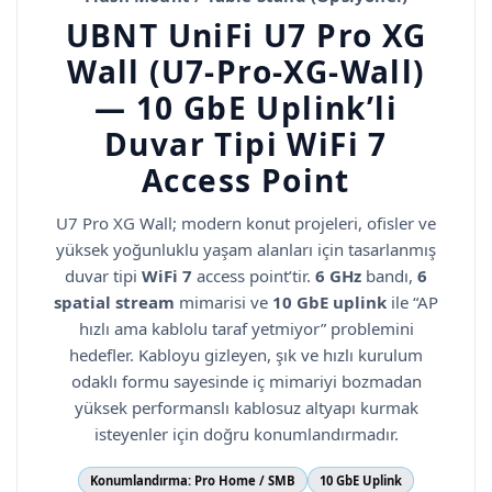
UBNT
UniFi U7 Pro XG
Wall
(U7-Pro-XG-Wall)
— 10 GbE Uplink’li
Duvar Tipi WiFi 7
Access Point
U7 Pro XG Wall; modern konut projeleri, ofisler ve
yüksek yoğunluklu yaşam alanları için tasarlanmış
duvar tipi
WiFi 7
access point’tir.
6 GHz
bandı,
6
spatial stream
mimarisi ve
10 GbE uplink
ile “AP
hızlı ama kablolu taraf yetmiyor” problemini
hedefler. Kabloyu gizleyen, şık ve hızlı kurulum
odaklı formu sayesinde iç mimariyi bozmadan
yüksek performanslı kablosuz altyapı kurmak
isteyenler için doğru konumlandırmadır.
Konumlandırma:
Pro Home / SMB
10 GbE Uplink