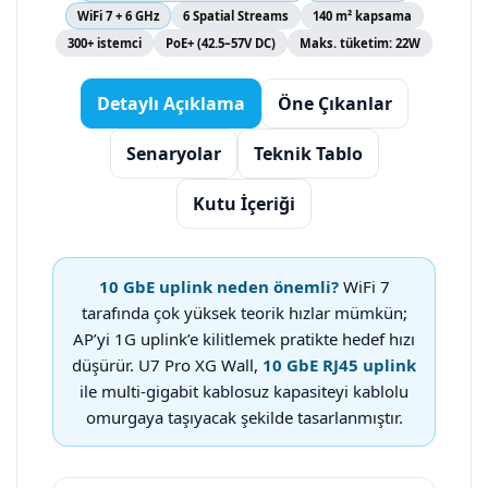
WiFi 7 + 6 GHz
6 Spatial Streams
140 m² kapsama
300+ istemci
PoE+ (42.5–57V DC)
Maks. tüketim: 22W
Detaylı Açıklama
Öne Çıkanlar
Senaryolar
Teknik Tablo
Kutu İçeriği
10 GbE uplink neden önemli?
WiFi 7
tarafında çok yüksek teorik hızlar mümkün;
AP’yi 1G uplink’e kilitlemek pratikte hedef hızı
düşürür. U7 Pro XG Wall,
10 GbE RJ45 uplink
ile multi-gigabit kablosuz kapasiteyi kablolu
omurgaya taşıyacak şekilde tasarlanmıştır.