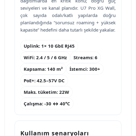
dağıtımlarda en kritik konu; doğru güç
seviyeleri ve kanal planıdır. U7 Pro XG Wall,
çok sayıda odalı/katlı yapılarda doğru
planlandığında “sorunsuz roaming + yüksek
kapasite” hedefini daha tutarlı şekilde yakalar.
Uplink: 1× 10 GbE RJ45
WiFi: 2.4 / 5 / 6 GHz
Streams: 6
Kapsama: 140 m²
İstemci: 300+
PoE+: 42.5–57V DC
Maks. tüketim: 22W
Çalışma: -30 ↔ 40°C
Kullanım senaryoları