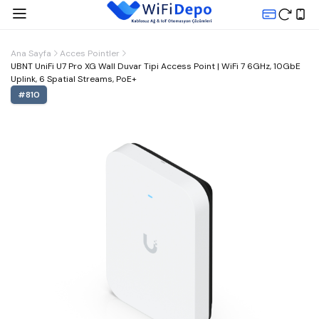
Ana Sayfa
Acces Pointler
UBNT UniFi U7 Pro XG Wall Duvar Tipi Access Point | WiFi 7 6GHz, 10GbE
Uplink, 6 Spatial Streams, PoE+
#
810