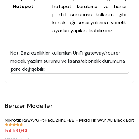
Hotspot
hotspot kurulumu ve harici
portal sunucusu kullanımı gibi
konuk ağı senaryolarına yönelik
ayarları yapılandırabilirsiniz.
Not: Bazı özellikler kullanılan UniFi gateway/router
modeli, yazılım sürümü ve lisans/abonelik durumuna
göre değişebilir.
Benzer Modeller
Satın Al
Mikrotik RBwAPG-5HacD2HnD-BE - MikroTik wAP AC Black Editio
#
671
₺4.531,64