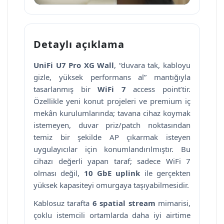
Detaylı açıklama
UniFi U7 Pro XG Wall
, “duvara tak, kabloyu
gizle, yüksek performans al” mantığıyla
tasarlanmış bir
WiFi 7
access point’tir.
Özellikle yeni konut projeleri ve premium iç
mekân kurulumlarında; tavana cihaz koymak
istemeyen, duvar priz/patch noktasından
temiz bir şekilde AP çıkarmak isteyen
uygulayıcılar için konumlandırılmıştır. Bu
cihazı değerli yapan taraf; sadece WiFi 7
olması değil,
10 GbE uplink
ile gerçekten
yüksek kapasiteyi omurgaya taşıyabilmesidir.
Kablosuz tarafta
6 spatial stream
mimarisi,
çoklu istemcili ortamlarda daha iyi airtime