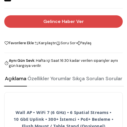
Gelince Haber Ver
Favorilere Ekle
Karşılaştır
Soru Sor
Paylaş
Aynı Gün Sevk
:
Hafta içi Saat 16:30 kadar verilen siparişler aynı
gün kargoya verilir.
Açıklama
Özellikler
Yorumlar
Sıkça Sorulan Sorular
Wall AP • WiFi 7 (6 GHz) • 6 Spatial Streams •
10 GbE Uplink • 300+ İstemci • PoE+ Besleme •
Flush Mount / Table Stand (Opsiyonel)