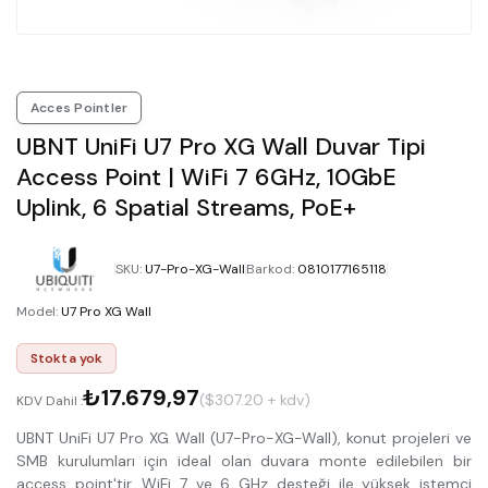
Acces Pointler
UBNT UniFi U7 Pro XG Wall Duvar Tipi
Access Point | WiFi 7 6GHz, 10GbE
Uplink, 6 Spatial Streams, PoE+
SKU
:
U7-Pro-XG-Wall
Barkod
:
0810177165118
Model
:
U7 Pro XG Wall
Stokta yok
₺17.679,97
($307.20 + kdv)
KDV Dahil :
UBNT UniFi U7 Pro XG Wall (U7-Pro-XG-Wall), konut projeleri ve
SMB kurulumları için ideal olan duvara monte edilebilen bir
access point'tir. WiFi 7 ve 6 GHz desteği ile yüksek istemci