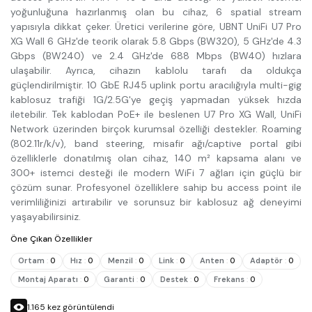
yoğunluğuna hazırlanmış olan bu cihaz, 6 spatial stream
yapısıyla dikkat çeker. Üretici verilerine göre, UBNT UniFi U7 Pro
XG Wall 6 GHz'de teorik olarak 5.8 Gbps (BW320), 5 GHz'de 4.3
Gbps (BW240) ve 2.4 GHz'de 688 Mbps (BW40) hızlara
ulaşabilir. Ayrıca, cihazın kablolu tarafı da oldukça
güçlendirilmiştir. 10 GbE RJ45 uplink portu aracılığıyla multi-gig
kablosuz trafiği 1G/2.5G'ye geçiş yapmadan yüksek hızda
iletebilir. Tek kablodan PoE+ ile beslenen U7 Pro XG Wall, UniFi
Network üzerinden birçok kurumsal özelliği destekler. Roaming
(802.11r/k/v), band steering, misafir ağı/captive portal gibi
özelliklerle donatılmış olan cihaz, 140 m² kapsama alanı ve
300+ istemci desteği ile modern WiFi 7 ağları için güçlü bir
çözüm sunar. Profesyonel özelliklere sahip bu access point ile
verimliliğinizi artırabilir ve sorunsuz bir kablosuz ağ deneyimi
yaşayabilirsiniz.
Öne Çıkan Özellikler
Ortam
:
0
Hız
:
0
Menzil
:
0
Link
:
0
Anten
:
0
Adaptör
:
0
Montaj Aparatı
:
0
Garanti
:
0
Destek
:
0
Frekans
:
0
1.165
kez görüntülendi