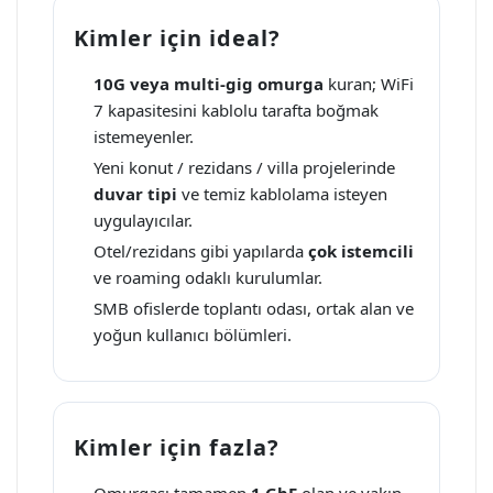
Kimler için ideal?
10G veya multi-gig omurga
kuran; WiFi
7 kapasitesini kablolu tarafta boğmak
istemeyenler.
Yeni konut / rezidans / villa projelerinde
duvar tipi
ve temiz kablolama isteyen
uygulayıcılar.
Otel/rezidans gibi yapılarda
çok istemcili
ve roaming odaklı kurulumlar.
SMB ofislerde toplantı odası, ortak alan ve
yoğun kullanıcı bölümleri.
Kimler için fazla?
Omurgası tamamen
1 GbE
olan ve yakın