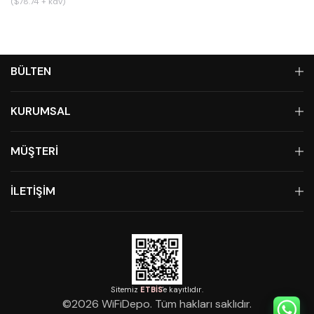
($78.74 + kdv)
BÜLTEN
KURUMSAL
MÜŞTERİ
İLETİŞİM
Sitemiz
ETBİS
'e kayıtlıdır.
©
2026
WiFiDepo. Tüm hakları saklıdır.