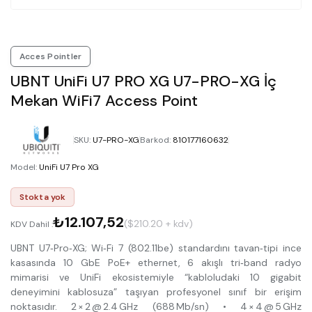
Acces Pointler
UBNT UniFi U7 PRO XG U7-PRO-XG İç
Mekan WiFi7 Access Point
SKU
:
U7-PRO-XG
Barkod
:
810177160632
Model
:
UniFi U7 Pro XG
Stokta yok
₺12.107,52
($210.20 + kdv)
KDV Dahil :
UBNT U7‑Pro‑XG; Wi‑Fi 7 (802.11be) standardını tavan‑tipi ince
kasasında 10 GbE PoE+ ethernet, 6 akışlı tri‑band radyo
mimarisi ve UniFi ekosistemiyle “kabloludaki 10 gigabit
deneyimini kablosuza” taşıyan profesyonel sınıf bir erişim
noktasıdır. 2 × 2 @ 2.4 GHz (688 Mb/sn) • 4 × 4 @ 5 GHz