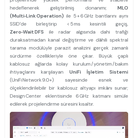
hedeflenerek geliştirilmiş donanımı;
MLO
(Multi‑Link Operation)
ile 5 + 6 GHz bantlarını aynı
SSID’de birleştirip < 5 ms kesintili geçiş,
Zero‑Wait DFS
ile radar algısında dahi trafiği
duraksatmadan kanal değiştirme ve dâhili spektral
tarama modülüyle parazit analizini gerçek zamanlı
sürdürme özellikleriyle öne çıkar. Büyük çaplı
kablosuz ağlarda kolay kurulum / yönetim / bakım
ihtiyaçlarını karşılayan
UniFi İşletim Sistemi
(UniFi Network 9.0+) sayesinde esnek ve
ölçeklendirilebilir bir kablosuz altyapı imkânı sunar;
Design Center eklentisinde 6 GHz katmanı simüle
edilerek projelendirme süresini kısaltır.