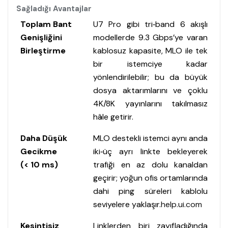
Sağladığı Avantajlar
Toplam Bant
U7 Pro
gibi tri‑band 6 akışlı
Genişliğini
modellerde 9.3 Gbps’ye varan
Birleştirme
kablosuz kapasite, MLO ile tek
bir istemciye kadar
yönlendirilebilir; bu da büyük
dosya aktarımlarını ve çoklu
4K/8K yayınlarını takılmasız
hâle getirir.
Daha Düşük
MLO destekli istemci aynı anda
Gecikme
iki‑üç ayrı linkte bekleyerek
(< 10 ms)
trafiği en az dolu kanaldan
geçirir; yoğun ofis ortamlarında
dahi ping süreleri kablolu
seviyelere yaklaşır.​
help.ui.com
Kesintisiz
Linklerden biri zayıfladığında