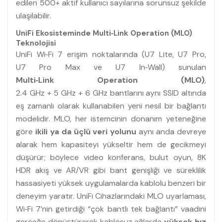
edilen 500+ aktif kullanıcı sayılarına sorunsuz şekilde
ulaşılabilir.
UniFi Ekosisteminde Multi‑Link Operation (MLO)
Teknolojisi
UniFi Wi‑Fi 7 erişim noktalarında (U7 Lite, U7 Pro,
U7 Pro Max ve U7 In‑Wall) sunulan
Multi‑Link Operation (MLO)
,
2.4 GHz + 5 GHz + 6 GHz bantlarını aynı SSID altında
eş zamanlı olarak kullanabilen yeni nesil bir bağlantı
modelidir. MLO, her istemcinin donanım yeteneğine
göre
ikili ya da üçlü veri yolunu
aynı anda devreye
alarak hem kapasiteyi yükseltir hem de gecikmeyi
düşürür; böylece video konferans, bulut oyun, 8K
HDR akış ve AR/VR gibi bant genişliği ve süreklilik
hassasiyeti yüksek uygulamalarda kablolu benzeri bir
deneyim yaratır.​ UniFi Cihazlarındaki MLO uyarlaması,
Wi‑Fi 7’nin getirdiği “çok bantlı tek bağlantı” vaadini
gerçeğe dönüştürerek kablosuz ağlarda
yüksek hız