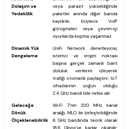
Dolaşım ve
veya parazit yükseldiğinde
Yedeklilik
paketler anında diğer banda
kaydırılır, böylece VoIP
görüşmeleri veya çevrim‑içi
oyunlarda kopma yaşanmaz.
Dinamik Yük
UniFi Network denetleyicisi,
Dengeleme
istemci ve erişim noktası
başına gerçek zamanlı bant
doluluk verilerini izleyerek
trafiği otomatik paylaştırır; IoT
cihazlarının yoğun olduğu
2.4 GHz bandı bile nefes alır.
Geleceğe
Wi‑Fi 7’nin 320 MHz kanal
Dönük
aralığı, MLO ile birleştirildiğinde
Ölçeklenebilirlik
6 GHz bandında teorik olarak
18.6 Gbps’ye kadar çıkabilir;