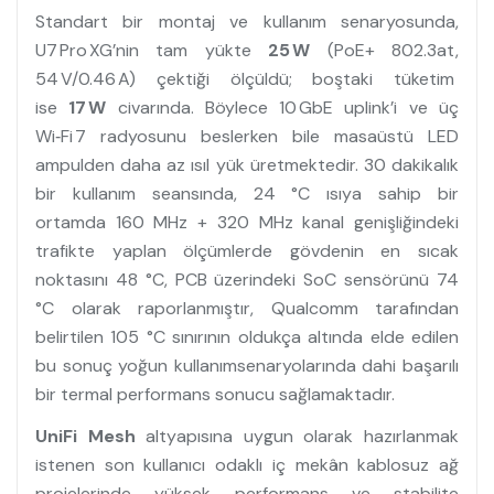
Standart bir montaj ve kullanım senaryosunda,
U7 Pro XG’nin tam yükte
25 W
(PoE+ 802.3at,
54 V/0.46 A) çektiği ölçüldü; boştaki tüketim
ise
17 W
civarında. Böylece 10 GbE uplink’i ve üç
Wi‑Fi 7 radyosunu beslerken bile masaüstü LED
ampulden daha az ısıl yük üretmektedir. 30 dakikalık
bir kullanım seansında, 24 °C ısıya sahip bir
ortamda 160 MHz + 320 MHz kanal genişliğindeki
trafikte yaplan ölçümlerde gövdenin en sıcak
noktasını 48 °C, PCB üzerindeki SoC sensörünü 74
°C olarak raporlanmıştır, Qualcomm tarafından
belirtilen 105 °C sınırının oldukça altında elde edilen
bu sonuç yoğun kullanımsenaryolarında dahi başarılı
bir termal performans sonucu sağlamaktadır.
UniFi Mesh
altyapısına uygun olarak hazırlanmak
istenen son kullanıcı odaklı iç mekân kablosuz ağ
projelerinde yüksek performans ve stabilite