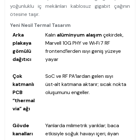
yoğunluklu iç mekânları kablosuz gigabit çağının
ötesine taşır.
Yeni Nesil Termal Tasarım
Arka
Kalın
alüminyum alaşım
çekirdek,
plakaya
Marvell 10G PHY ve Wi‑Fi 7 RF
gömülü
frontend’lerden ısıyı geniş yüzeye
dağıtıcı
yayar
Çok
SoC ve RF PA’lardan gelen ısıyı
katmanlı
üst‑alt katmana aktarır; sıcak nokta
PCB
oluşumunu engeller.
“thermal
via” ağı
Gövde
Yanlarda milimetrik yarıklar; baca
kanalları
etkisiyle soğuk havayı içeri, ılıyan