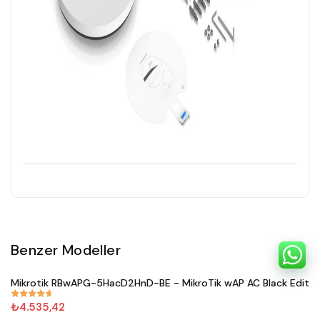
Benzer Modeller
Satın Al
Mikrotik RBwAPG-5HacD2HnD-BE - MikroTik wAP AC Black Editio
#
671
₺4.535,42