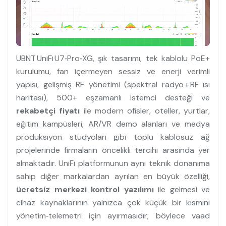
UBNT UniFi U7‑Pro‑XG, şık tasarımı, tek kablolu PoE+
kurulumu, fan içermeyen sessiz ve enerji verimli
yapısı, gelişmiş RF yönetimi (spektral radyo + RF ısı
haritası), 500+ eşzamanlı istemci desteği ve
rekabetçi fiyatı
ile modern ofisler, oteller, yurtlar,
eğitim kampüsleri, AR/VR demo alanları ve medya
prodüksiyon stüdyoları gibi toplu kablosuz ağ
projelerinde firmaların öncelikli tercihi arasında yer
almaktadır. UniFi platformunun aynı teknik donanıma
sahip diğer markalardan ayrılan en büyük özelliği,
ücretsiz merkezi kontrol yazılımı
ile gelmesi ve
cihaz kaynaklarının yalnızca çok küçük bir kısmını
yönetim‑telemetri için ayırmasıdır; böylece vaad