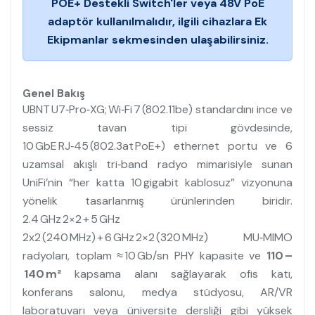
POE+ Destekli Switch'ler veya 48V PoE
adaptör kullanılmalıdır, ilgili cihazlara Ek
Ekipmanlar sekmesinden ulaşabilirsiniz.
Genel Bakış
UBNT U7‑Pro‑XG; Wi‑Fi 7 (802.11be) standardını ince ve
sessiz tavan tipi gövdesinde,
10 GbE RJ‑45 (802.3at PoE+) ethernet portu ve 6
uzamsal akışlı tri‑band radyo mimarisiyle sunan
UniFi’nin “her katta 10 gigabit kablosuz” vizyonuna
yönelik tasarlanmış ürünlerinden biridir.
2.4 GHz 2×2 + 5 GHz
2x2 (240 MHz) + 6 GHz 2×2 (320 MHz) MU‑MIMO
radyoları, toplam ≈ 10 Gb/sn PHY kapasite ve
110 –
140 m²
kapsama alanı sağlayarak ofis katı,
konferans salonu, medya stüdyosu, AR/VR
laboratuvarı veya üniversite dersliği gibi yüksek