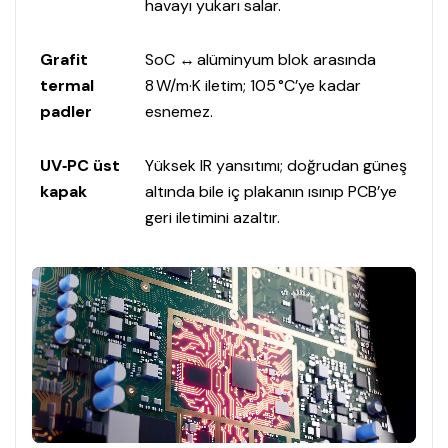
havayı yukarı salar.
Grafit
SoC ↔ alüminyum blok arasında
termal
8 W/m·K iletim; 105 °C’ye kadar
padler
esnemez.
UV‑PC üst
Yüksek IR yansıtımı; doğrudan güneş
kapak
altında bile iç plakanın ısınıp PCB’ye
geri iletimini azaltır.