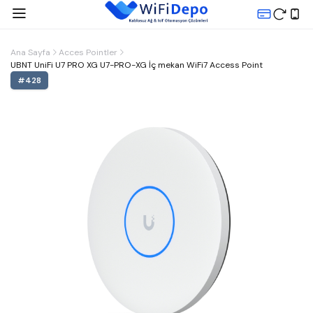
Ana Sayfa
Acces Pointler
UBNT UniFi U7 PRO XG U7-PRO-XG İç mekan WiFi7 Access Point
#
428