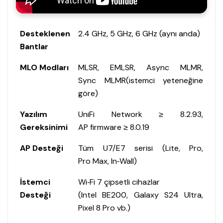
Desteklenen
2.4 GHz, 5 GHz, 6 GHz (aynı anda)
Bantlar
MLO Modları
MLSR, EMLSR, Async MLMR,
Sync MLMR(
istemci yeteneğine
göre
)
Yazılım
UniFi Network ≥ 8.2.93,
Gereksinimi
AP firmware ≥ 8.0.19
AP Desteği
Tüm U7/E7 serisi (Lite, Pro,
Pro Max, In‑Wall)
İstemci
Wi‑Fi 7 çipsetli cihazlar
Desteği
(Intel BE200, Galaxy S24 Ultra,
Pixel 8 Pro vb.)