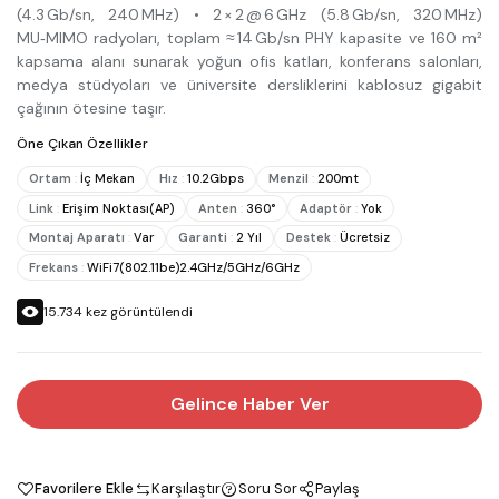
(4.3 Gb/sn, 240 MHz) • 2 × 2 @ 6 GHz (5.8 Gb/sn, 320 MHz)
MU‑MIMO radyoları, toplam ≈ 14 Gb/sn PHY kapasite ve 160 m²
kapsama alanı sunarak yoğun ofis katları, konferans salonları,
medya stüdyoları ve üniversite dersliklerini kablosuz gigabit
çağının ötesine taşır.
Öne Çıkan Özellikler
Ortam
:
İç Mekan
Hız
:
10.2Gbps
Menzil
:
200mt
Link
:
Erişim Noktası(AP)
Anten
:
360°
Adaptör
:
Yok
Montaj Aparatı
:
Var
Garanti
:
2 Yıl
Destek
:
Ücretsiz
Frekans
:
WiFi7(802.11be)2.4GHz/5GHz/6GHz
15.734
kez görüntülendi
Gelince Haber Ver
Favorilere Ekle
Karşılaştır
Soru Sor
Paylaş