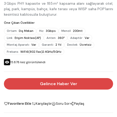
3 Gbps PHY kapasite ve 185 m² kapsama alanı sağlayarak otel,
plaj, park, kampüs, bahçe, kafe terası veya WISP saha POP’larını
kesintisiz kablosuzla buluşturur.
Öne Çıkan Özellikler
Ortam
:
Dış Mekan
Hız
:
3Gbps
Menzil
:
200mt
Link
:
Erişim Noktası(AP)
Anten
:
360°
Adaptör
:
Var
Montaj Aparatı
:
Var
Garanti
:
2 Yıl
Destek
:
Ücretsiz
Frekans
:
WiFi6(802.11ax)2.4GHz/5GHz
15.878
kez görüntülendi
Gelince Haber Ver
Favorilere Ekle
Karşılaştır
Soru Sor
Paylaş