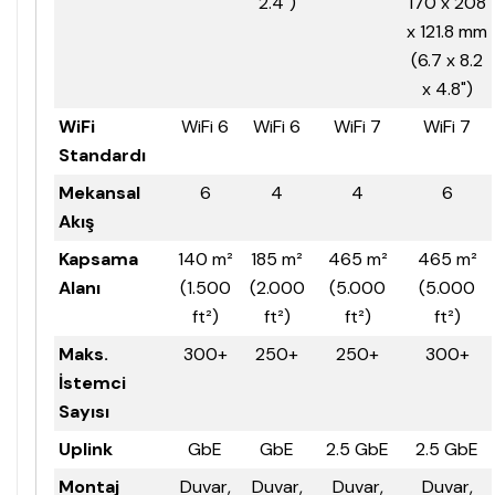
2.4")
170 x 208
x 121.8 mm
(6.7 x 8.2
x 4.8")
WiFi
WiFi 6
WiFi 6
WiFi 7
WiFi 7
Standardı
Mekansal
6
4
4
6
Akış
Kapsama
140 m²
185 m²
465 m²
465 m²
Alanı
(1.500
(2.000
(5.000
(5.000
ft²)
ft²)
ft²)
ft²)
Maks.
300+
250+
250+
300+
İstemci
Sayısı
Uplink
GbE
GbE
2.5 GbE
2.5 GbE
Montaj
Duvar,
Duvar,
Duvar,
Duvar,