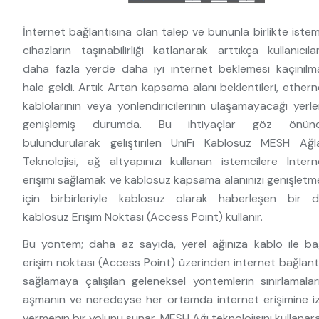
İnternet bağlantısına olan talep ve bununla birlikte istem
cihazların taşınabilirliği katlanarak arttıkça kullanıcılar
daha fazla yerde daha iyi internet beklemesi kaçınılm
hale geldi. Artık Artan kapsama alanı beklentileri, ethern
kablolarının veya yönlendiricilerinin ulaşamayacağı yerle
genişlemiş durumda. Bu ihtiyaçlar göz önün
bulundurularak geliştirilen UniFi Kablosuz MESH Ağla
Teknolojisi, ağ altyapınızı kullanan istemcilere Intern
erişimi sağlamak ve kablosuz kapsama alanınızı genişletm
için birbirleriyle kablosuz olarak haberleşen bir di
kablosuz Erişim Noktası (Access Point) kullanır.
Bu yöntem; daha az sayıda, yerel ağınıza kablo ile bağ
erişim noktası (Access Point) üzerinden internet bağlantı
sağlamaya çalışılan geleneksel yöntemlerin sınırlamaları
aşmanın ve neredeyse her ortamda internet erişimine iz
vermenin bir yolunu sunar. MESH Ağı teknolojisini kullanara