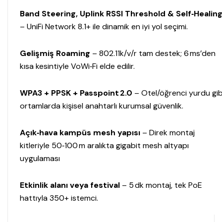
Band Steering, Uplink RSSI Threshold & Self‑Healin
– UniFi Network 8.1+ ile dinamik en iyi yol seçimi.
Gelişmiş Roaming
– 802.11k/v/r tam destek; 6 ms’den
kısa kesintiyle VoWi‑Fi elde edilir.
WPA3 + PPSK + Passpoint 2.0
– Otel/öğrenci yurdu gib
ortamlarda kişisel anahtarlı kurumsal güvenlik.
Açık‑hava kampüs mesh yapısı
– Direk montaj
kitleriyle 50‑100 m aralıkta gigabit mesh altyapı
uygulaması
Etkinlik alanı veya festival
– 5 dk montaj, tek PoE
hattıyla 350+ istemci.