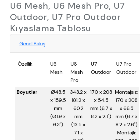
U6 Mesh, U6 Mesh Pro, U7
Outdoor, U7 Pro Outdoor
Kıyaslama Tablosu
Genel Bakış
Özellik
U6
U6
U7
U7 Pro
Mesh
Mesh
Outdoor
Outdoor
Pro
Boyutlar
Ø48.5
343.2 x
170 x 208
Montajsız:
x 159.5
181.2 x
x 54.5
170 x 208
mm
60.2
mm (6.7 x
x 66.5
(Ø1.9 x
mm
8.2 x 2.1")
mm (6.7 x
6.3")
(13.5 x
8.2 x 2.6")
7.1 x
Montajlı: