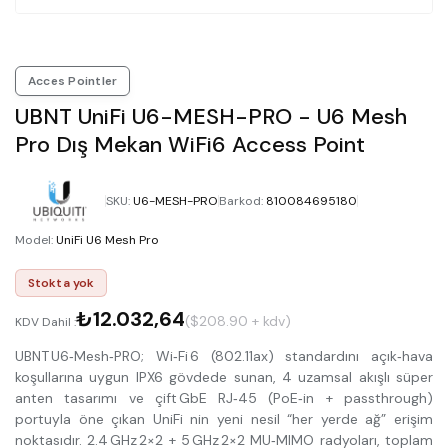
Acces Pointler
UBNT UniFi U6-MESH-PRO - U6 Mesh
Pro Dış Mekan WiFi6 Access Point
SKU
:
U6-MESH-PRO
Barkod
:
810084695180
Model
:
UniFi U6 Mesh Pro
Stokta yok
₺12.032,64
($208.90 + kdv)
KDV Dahil :
UBNT U6‑Mesh‑PRO; Wi‑Fi 6 (802.11ax) standardını açık‑hava
koşullarına uygun IPX6 gövdede sunan, 4 uzamsal akışlı süper
anten tasarımı ve çift GbE RJ‑45 (PoE‑in + passthrough)
portuyla öne çıkan UniFi nin yeni nesil “her yerde ağ” erişim
noktasıdır. 2.4 GHz 2×2 + 5 GHz 2×2 MU‑MIMO radyoları, toplam