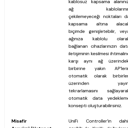
kablosuz kapsama alanınız
ağ kablolarını
çekilemeyeceği noktaları d
kapsama altına alaca
biçimde genişletebilir, vey
ağınıza kablolu olara
bağlanan cihazlarınızın dat
iletişiminin kesilmesi ihtimalin
karşı aynı ağ üzerindek
birbirine yakın AP’leri
otomatik olarak birbirler
üzerinden yayın
tekrarlamasını sağlayara
otomatik data yedeklem
konsepti oluşturabilirsiniz.
Misafir
UniFi Controller’in dahil