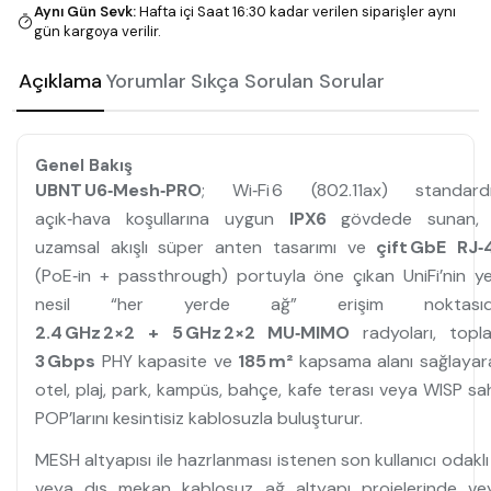
Aynı Gün Sevk
:
Hafta içi Saat 16:30 kadar verilen siparişler aynı
gün kargoya verilir.
Açıklama
Yorumlar
Sıkça Sorulan Sorular
Genel Bakış
UBNT U6‑Mesh‑PRO
; Wi‑Fi 6 (802.11ax) standardı
açık‑hava koşullarına uygun
IPX6
gövdede sunan,
uzamsal akışlı süper anten tasarımı ve
çift GbE RJ‑
(PoE‑in + passthrough) portuyla öne çıkan UniFi’nin ye
nesil “her yerde ağ” erişim noktasıdı
2.4 GHz 2×2 + 5 GHz 2×2 MU‑MIMO
radyoları, topl
3 Gbps
PHY kapasite ve
185 m²
kapsama alanı sağlayar
otel, plaj, park, kampüs, bahçe, kafe terası veya WISP sa
POP’larını kesintisiz kablosuzla buluşturur.
MESH altyapısı ile hazrlanması istenen son kullanıcı odaklı
veya dış mekan kablosuz ağ altyapı projelerinde ve