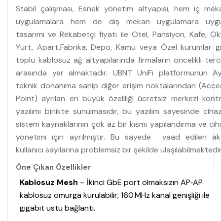
Stabil çalışması, Esnek yönetim altyapısı, hem iç mek
uygulamalara hem de dış mekan uygulamara uyg
tasarımı ve Rekabetçi fiyatı ile Otel, Pansiyon, Kafe, Oku
Yurt, Apart,Fabrika, Depo, Kamu veya Özel kurumlar gi
toplu kablosuz ağ altyapılarında firmaların öncelikli terci
arasında yer almaktadır. UBNT UniFi platformunun Ay
teknik donanıma sahip diğer erişim noktalarından (Acce
Point) ayrılan en büyük özellliği ücretsiz merkezi kontr
yazılımı birlikte sunulmasıdır, bu yazılım sayesinde cihaz
sistem kaynaklarının çok az bir kısmı yapılandırma ve cih
yönetimi için ayrılmıştır. Bu sayede vaad edilen akt
kullanıcı sayılarına problemsiz bir şekilde ulaşılabilmektedir
Öne Çıkan Özellikler
Kablosuz Mesh
– İkinci GbE port olmaksızın AP‑AP
kablosuz omurga kurulabilir; 160 MHz kanal genişliği ile
gigabit üstü bağlantı.