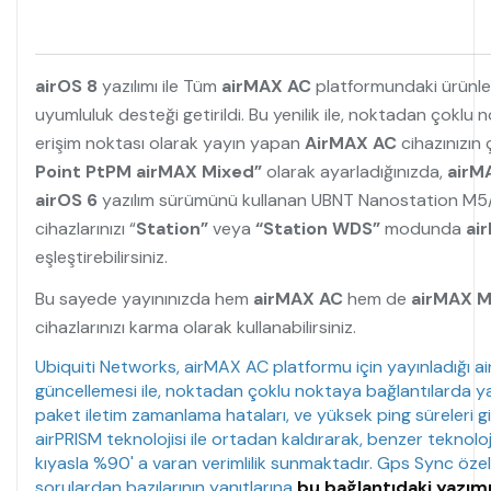
airOS 8
yazılımı ile Tüm
airMAX AC
platformundaki ürünl
uyumluluk desteği getirildi. Bu yenilik ile, noktadan çoklu 
erişim noktası olarak yayın yapan
AirMAX AC
cihazınızın
Point PtPM airMAX Mixed”
olarak ayarladığınızda,
airM
airOS 6
yazılım sürümünü kullanan UBNT Nanostation M5
cihazlarınızı “
Station”
veya
“Station WDS”
modunda
ai
eşleştirebilirsiniz.
Bu sayede yayınınızda hem
airMAX AC
hem de
airMAX 
cihazlarınızı karma olarak kullanabilirsiniz.
Ubiquiti Networks, airMAX AC platformu için yayınladığı ai
güncellemesi ile, noktadan çoklu noktaya bağlantılarda ya
paket iletim zamanlama hataları, ve yüksek ping süreleri g
airPRISM teknolojisi ile ortadan kaldırarak, benzer teknoloji
kıyasla %90' a varan verimlilik sunmaktadır. Gps Sync özel
sorulardan bazılarının yanıtlarına
bu bağlantıdaki yazımı