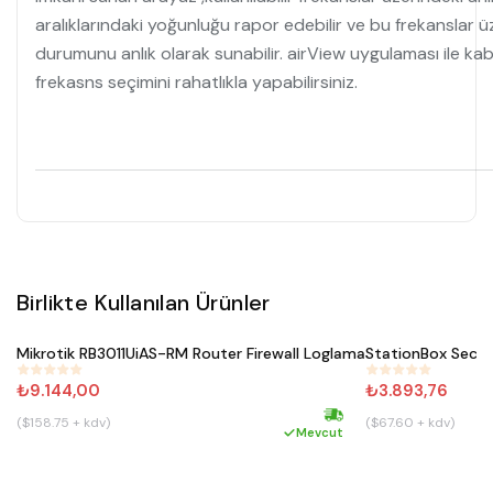
aralıklarındaki yoğunluğu rapor edebilir ve bu frekanslar ü
durumunu anlık olarak sunabilir. airView uygulaması ile kablo
frekasns seçimini rahatlıkla yapabilirsiniz.
Birlikte Kullanılan Ürünler
Satın Al
Mikrotik RB3011UiAS-RM Router Firewall Loglama
#
234
#
485
₺9.144,00
₺3.893,76
($158.75 + kdv)
($67.60 + kdv)
Hızlı kargo
Mevcut