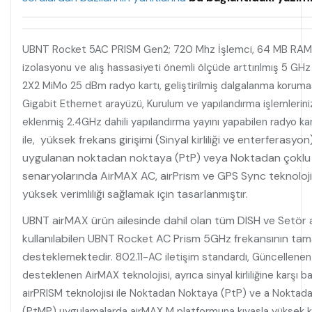
UBNT Rocket 5AC PRISM Gen2; 720 Mhz İşlemci, 64 MB RAM, b
izolasyonu ve alış hassasiyeti önemli ölçüde arttırılmış 5 GHz
2X2 MiMo 25 dBm radyo kartı, geliştirilmiş dalgalanma korum
Gigabit Ethernet arayüzü, Kurulum ve yapılandırma işlemleriniz
eklenmiş 2.4GHz dahili yapılandırma yayını yapabilen radyo ka
yüksek frekans girişimi (Sinyal kirliliği ve enterferasyo
ile,
uygulanan noktadan noktaya (PtP) veya Noktadan çoklu 
senaryolarında AirMAX AC, airPrism ve GPS Sync teknoloji
yüksek verimliliği sağlamak için tasarlanmıştır.
UBNT airMAX ürün ailesinde dahil olan tüm DISH ve Setör a
kullanılabilen UBNT Rocket AC Prism 5GHz frekansının tam
desteklemektedir.
802.11-AC iletişim standardı, Güncellene
desteklenen AirMAX teknolojisi, ayrıca sinyal kirliliğine karşı bağ
airPRISM teknolojisi ile Noktadan Noktaya (PtP) ve a Noktad
(PtMP) uygulamalarda airMAX M platformuna kıyasla yüksek kar