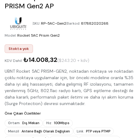
PRISM Gen2 AP
SKU
:
RP-5AC-Gen2
Barkod
:
817882020268
Model
:
Rocket 5AC Prism Gen2
Stokta yok
₺14.008,32
($243.20 + kdv)
KDV Dahil :
UBNT Rocket 5AC PRISM-GEN2, noktadan noktaya ve noktadan
çoklu noktaya uygulamalar için, bir önceki modeline oranla %35
daha iyi alış hassasiyeti, daha gelişmiş RF izolasyonu, tamamen
yenilenmiş 5GHz, 802.11ac radyo kartı, GPS eşitleme desteği ile
daha kararlı, performanslı paket iletimi ve daha iyi akım koruma
(Surge Protection) devresi sunmaktadır.
Öne Çıkan Özellikler
Ortam
:
Dış Mekan
Hız
:
100Mbps
Menzil
:
Antene Bağlı Olarak Değişken
Link
:
PTP veya PTMP