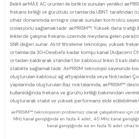
Belirli airMAX AC ürünleri ile birlikte sunulan yenilikci airP
frekans kirliliği ve gürültülü ortamlarda UBNT tarafından ö
cihaz donanımıda entegre olarak sunulan kontrolcü sayes
izolasyonu sağlamaktadır. airPRISM™, Yüksek data trafiği i
linklerde çalışma frekansı üzerinde meydana gelen parazit
SNR değeri sunar. Aktif filtreleme teknolojisi, yüksek frekans
ortamlarda 30+Desibel'e kadar komşu kanal (Adjacent C
ortadan kaldırarak standart bir kablosuz linkin 3 katı da
stabilite sağlamaktadır. AirPRISM teknolojisi sayesinde kısı
oluşturulan kablosuz ağ altyapılarında veya Noktadan Ç
yapılarında oluşturulan Baz noktalarında, airPRISM™ destek
kullanıldığında frekans ve gürültü kirliliği bakımından veriml
oluşturarak stabil ve yüksek performans elde edilebilmekt
airPRISIM™ teknolojisinin problemsiz olarak çalışabilmesi için
MHz kanal genişliğinde en fazla 4 adet, 40 MHz kanal genişliğ
kanal genişliğinde ise en fazla 16 adet cihaz b