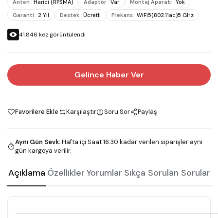
Anten
:
Harici (RPSMA)
Adaptör
:
Var
Montaj Aparatı
:
Yok
Garanti
:
2 Yıl
Destek
:
Ücretli
Frekans
:
WiFi5(802.11ac)5 GHz
41.846
kez görüntülendi
Gelince Haber Ver
Favorilere Ekle
Karşılaştır
Soru Sor
Paylaş
Aynı Gün Sevk
:
Hafta içi Saat 16:30 kadar verilen siparişler aynı
gün kargoya verilir.
Açıklama
Özellikler
Yorumlar
Sıkça Sorulan Sorular