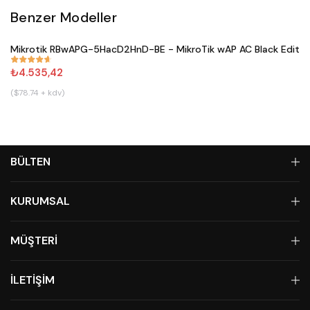
Benzer Modeller
Satın Al
Mikrotik RBwAPG-5HacD2HnD-BE - MikroTik wAP AC Black Editio
#
671
₺4.535,42
($78.74 + kdv)
BÜLTEN
KURUMSAL
MÜŞTERİ
İLETİŞİM