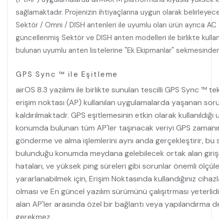
sağlamaktadır. Projenizin ihtiyaçlarına uygun olarak belirleye
Sektör / Omni / DISH antenleri ile uyumlu olan ürün ayrıca AC t
güncellenmiş Sektör ve DISH anten modelleri ile birlikte kullan
bulunan uyumlu anten listelerine "Ek Ekipmanlar" sekmesinden u
GPS Sync ™ ile Eşitleme
airOS 8.3 yazılımı ile birlikte sunulan tescilli GPS Sync ™ tek
erişim noktası (AP) kullanılan uygulamalarda yaşanan sor
kaldırılmaktadr. GPS eşitlemesinin etkin olarak kullanıldığı
konumda bulunan tüm AP'ler taşınacak veriyi GPS zamanı
gönderme ve alma işlemlerini aynı anda gerçekleştirir, bu 
bulunduğu konumda meydana gelebilecek ortak alan girişi
hataları, ve yüksek ping süreleri gibi sorunlar önemli ölçüle
yararlanabilmek için, Erişim Noktasında kullandığınız ciha
olması ve En güncel yazılım sürümünü çalışıtrması yeterlid
alan AP'ler arasında özel bir bağlantı veya yapılandırma d
gerekmez.​