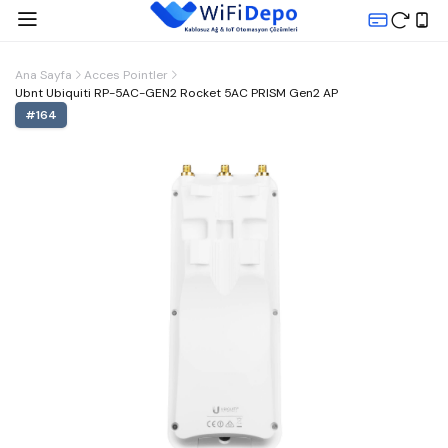
Ana Sayfa
Acces Pointler
Ubnt Ubiquiti RP-5AC-GEN2 Rocket 5AC PRISM Gen2 AP
#
164