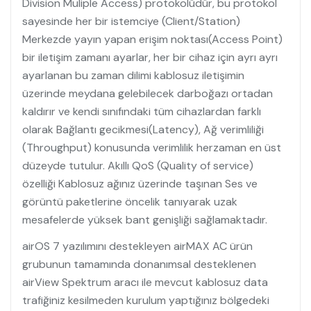
Division Muliple Access) protokolüdür, bu protokol
sayesinde her bir istemciye (Client/Station)
Merkezde yayın yapan erişim noktası(Access Point)
bir iletişim zamanı ayarlar, her bir cihaz için ayrı ayrı
ayarlanan bu zaman dilimi kablosuz iletişimin
üzerinde meydana gelebilecek darboğazı ortadan
kaldırır ve kendi sınıfındaki tüm cihazlardan farklı
olarak Bağlantı gecikmesi(Latency), Ağ verimliliği
(Throughput) konusunda verimlilik herzaman en üst
düzeyde tutulur. Akıllı QoS (Quality of service)
özelliği Kablosuz ağınız üzerinde taşınan Ses ve
görüntü paketlerine öncelik tanıyarak uzak
mesafelerde yüksek bant genişliği sağlamaktadır.
airOS 7 yazılımını destekleyen airMAX AC ürün
grubunun tamamında donanımsal desteklenen
airView Spektrum aracı ile mevcut kablosuz data
trafiğiniz kesilmeden kurulum yaptığınız bölgedeki