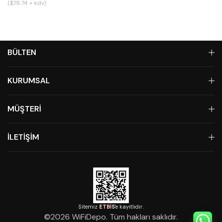
($78.74 + kdv)
BÜLTEN
KURUMSAL
MÜŞTERİ
İLETİŞİM
Sitemiz
ETBİS
'e kayıtlıdır.
©
2026
WiFiDepo. Tüm hakları saklıdır.