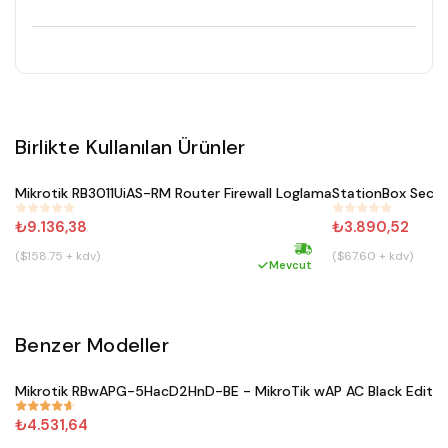
Birlikte Kullanılan Ürünler
Satın Al
Mikrotik RB3011UiAS-RM Router Firewall Loglama
#
234
#
485
₺9.136,38
₺3.890,52
($158.75 + kdv)
($67.60 + kdv)
Hızlı kargo
Mevcut
Benzer Modeller
Satın Al
Mikrotik RBwAPG-5HacD2HnD-BE - MikroTik wAP AC Black Editio
#
671
₺4.531,64