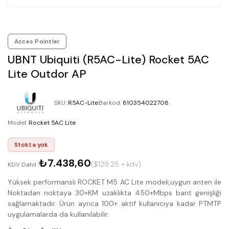
Acces Pointler
UBNT Ubiquiti (R5AC-Lite) Rocket 5AC
Lite Outdor AP
SKU
:
R5AC-Lite
Barkod
:
810354022708
Model
:
Rocket 5AC Lite
Stokta yok
₺7.438,60
($129.25 + kdv)
KDV Dahil :
Yüksek performanslı ROCKET M5 AC Lite modeli,uygun anten ile
Noktadan noktaya 30+KM uzaklıkta 450+Mbps bant genişliği
sağlamaktadır. Ürün ayrıca 100+ aktif kullanıcıya kadar PTMTP
uygulamalarda da kullanılabilir.