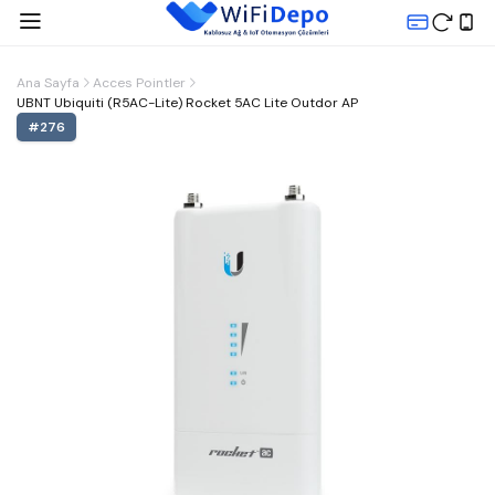
Ana Sayfa
Acces Pointler
UBNT Ubiquiti (R5AC-Lite) Rocket 5AC Lite Outdor AP
#
276