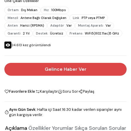
Öne Çıkan Özellikler
Ortam
:
Dış Mekan
Hız
:
100Mbps
Menzil
:
Antene Bağlı Olarak Değişken
Link
:
PTP veya PTMP
Anten
:
Harici (RPSMA)
Adaptör
:
Var
Montaj Aparatı
:
Var
Garanti
:
2 Yıl
Destek
:
Ücretsiz
Frekans
:
WiFi5(802.11ac)5 GHz
24.613
kez görüntülendi
Gelince Haber Ver
Favorilere Ekle
Karşılaştır
Soru Sor
Paylaş
Aynı Gün Sevk
:
Hafta içi Saat 16:30 kadar verilen siparişler aynı
gün kargoya verilir.
Açıklama
Özellikler
Yorumlar
Sıkça Sorulan Sorular