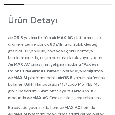
Ürün Detayı
airOS 8
yazılımı ile Tüm
airMAX AC
platformundaki
ürünlere geriye dönük
80211n
uyumluluk desteği
getirildi. Bu yenilik ile, noktadan çoklu noktaya
kurulumlarınızda, erişim noktası olarak yayın yapan
AirMAX AC
cihazınızın çalışma modunu
“Access
Point PtPM airMAX Mixed”
olarak ayarladığınızda,
airMAX M
platformundaki
airOS 6
yazılım sürümünü
kullanan UBNT Nanostation M5/Loco M5, PBE M5
gibi cihazlarınızı “
Station”
veya
“Station WDS”
modunda
airMAX AC
Cihazınız ile eşleştirebilirsiniz.
Bu sayede yayınınızda hem
airMAX AC
hem de
airMAX M
platformundaki cihazlarınızı karma olarak