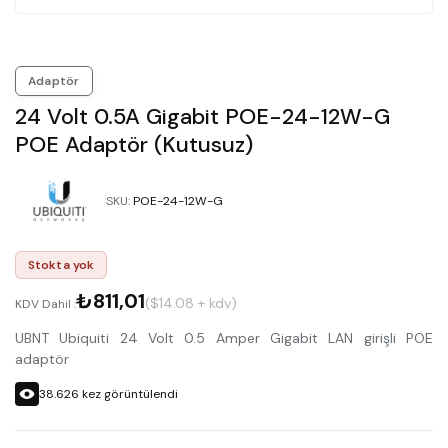
Adaptör
24 Volt 0.5A Gigabit POE-24-12W-G
POE Adaptör (Kutusuz)
SKU
:
POE-24-12W-G
Stokta yok
₺811,01
($14.08 + kdv)
KDV Dahil :
UBNT Ubiquiti 24 Volt 0.5 Amper Gigabit LAN girişli POE
adaptör
38.626
kez görüntülendi