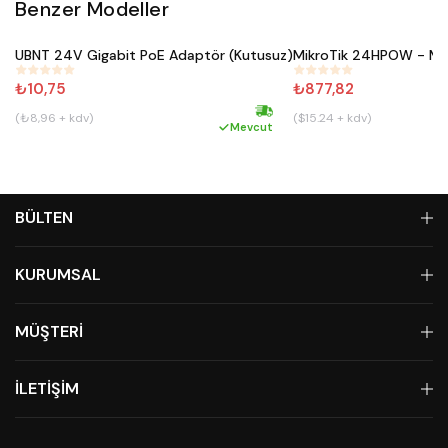
Benzer Modeller
Satın Al
UBNT 24V Gigabit PoE Adaptör (Kutusuz)
MikroTik 24HPOW - Mi
#
662
#
577
₺10,75
₺877,82
(₺8,96 + kdv)
($15.24 + kdv)
Hızlı kargo
Mevcut
BÜLTEN
KURUMSAL
MÜŞTERİ
İLETİŞİM