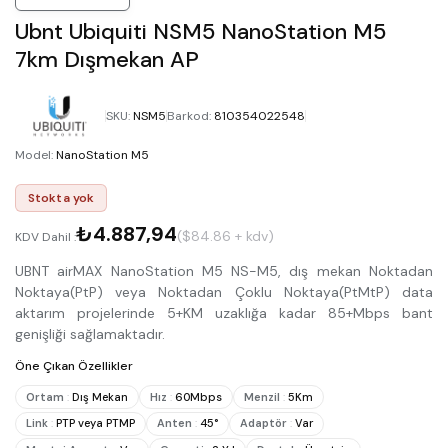
Ubnt Ubiquiti NSM5 NanoStation M5
7km Dışmekan AP
SKU
:
NSM5
Barkod
:
810354022548
Model
:
NanoStation M5
Stokta yok
₺4.887,94
($84.86 + kdv)
KDV Dahil :
UBNT airMAX NanoStation M5 NS-M5, dış mekan Noktadan
Noktaya(PtP) veya Noktadan Çoklu Noktaya(PtMtP) data
aktarım projelerinde 5+KM uzaklığa kadar 85+Mbps bant
genişliği sağlamaktadır.
Öne Çıkan Özellikler
Ortam
:
Dış Mekan
Hız
:
60Mbps
Menzil
:
5Km
Link
:
PTP veya PTMP
Anten
:
45°
Adaptör
:
Var