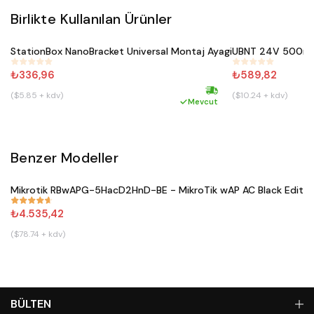
Birlikte Kullanılan Ürünler
Satın Al
Satın
StationBox NanoBracket Universal Montaj Ayagi
UBNT 24V 500mA
#
482
#
457
₺336,96
₺589,82
($5.85 + kdv)
($10.24 + kdv)
Hızlı kargo
Mevcut
Benzer Modeller
Satın Al
Mikrotik RBwAPG-5HacD2HnD-BE - MikroTik wAP AC Black Editio
#
671
₺4.535,42
($78.74 + kdv)
BÜLTEN