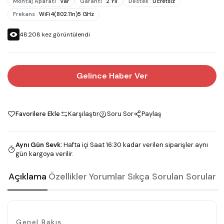
Montaj Aparatı
:
Var
Garanti
:
2 Yıl
Destek
:
Ücretsiz
Frekans
:
WiFi4(802.11n)5 GHz
48.208
kez görüntülendi
Gelince Haber Ver
Favorilere Ekle
Karşılaştır
Soru Sor
Paylaş
Aynı Gün Sevk
:
Hafta içi Saat 16:30 kadar verilen siparişler aynı
gün kargoya verilir.
Açıklama
Özellikler
Yorumlar
Sıkça Sorulan Sorular
Genel Bakış