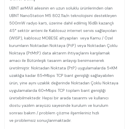
UBNT airMAX ailesinin en uzun soluklu ürünlerinden olan
UBNT NanoStation M5 802.11a/n teknolojisini destekleyen
500mW radyo kartı, üzerine dahil edilmiş 16dBi kazançlı
45° sektör anteni ile Kablosuz internet servis sağlayıcıları
(WISP), kablosuz MOBESE altyapıları veya Kamu / Özel
kurumların Noktadan Noktaya (PtP) veya Noktadan Çoklu
Noktaya (PtMtP) data aktarım ihtiyaçlarını karşılamak
amacı ile Bütünleşik tasarım anlayışı benimsenerek
üretilmiştir. Noktadan Noktata (PtP) uygulamalarda 5+KM
uzaklığa kadar 85+Mbps TCP bant genişliği sağlayabilen
ürün, yine aynı uzaklık değerinde Noktadan Çoklu Noktaya
uygulamalarda 60+Mbps TCP toplam bant genişliği
üretebilmektedir. Hepsi bir arada tasarımı ve kullanıcı
dostu yazılım arayüzü sayesinde kurulum ve kurulum
sonrası bakım / problem çözme ilşemleriniz hızlı
ve problemsiz sonuçlanmaktadır.