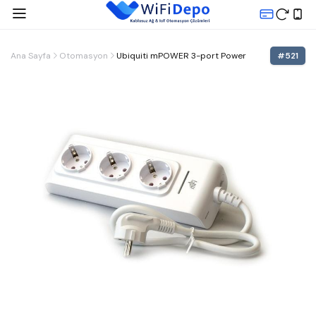
Ana Sayfa
Otomasyon
Ubiquiti mPOWER 3-port Power
#
521