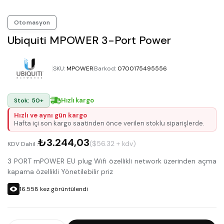
Otomasyon
Ubiquiti MPOWER 3-Port Power
SKU
:
MPOWER
Barkod
:
0700175495556
Hızlı kargo
Stok: 50+
Hızlı ve aynı gün kargo
Hafta içi son kargo saatinden önce verilen stoklu siparişlerde.
₺3.244,03
($56.32 + kdv)
KDV Dahil :
3 PORT mPOWER EU plug Wifi özellikli network üzerinden açma
kapama özellikli Yönetilebilir priz
16.558
kez görüntülendi