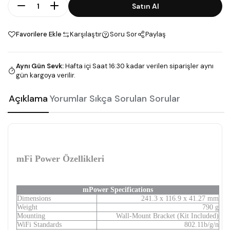
Adet
Satın Al
Favorilere Ekle
Karşılaştır
Soru Sor
Paylaş
Aynı Gün Sevk
:
Hafta içi Saat 16:30 kadar verilen siparişler aynı
gün kargoya verilir.
Açıklama
Yorumlar
Sıkça Sorulan Sorular
mFi Power Özellikleri
mPower Specifications
Dimensions
241.3 x 116.9 x 41.27 mm
Weight
790 g
Mounting
Wall-Mount Bracket (Kit Included)
WiFi Standards
802.11b/g/n