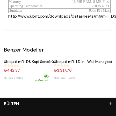
Memory
16 MB RAM, 8 MB Flash
Operating Temperature
-10 to 45? C
Humidity
95% RH Max.
http://www.ubnt.com/downloads/datasheets/mfi/mFi_DS
Benzer Modeller
Satın Al
Satın Al
Ubiquiti mFi-DS Kapi Sensörü
Ubiquiti mFI-LD In -Wall Manag
#
524
#
523
₺442,37
₺3.317,76
($7.68 + kdv)
($57.60 + kdv)
Hızlı kargo
Mevcut
BÜLTEN