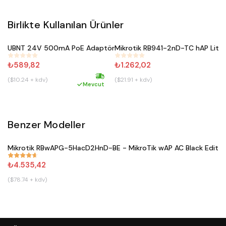
Birlikte Kullanılan Ürünler
Satın Al
Satın Al
UBNT 24V 500mA PoE Adaptör
#
457
#
227
₺589,82
₺1.262,02
($10.24 + kdv)
($21.91 + kdv)
Hızlı kargo
Mevcut
Benzer Modeller
Satın Al
Mikrotik RBwAPG-5HacD2HnD-BE - MikroTik wAP AC Black Editio
#
671
₺4.535,42
($78.74 + kdv)