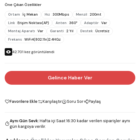
Öne Çıkan Özellikler
Ortam
:
İç Mekan
Hız
:
300Mbps
Menzil
:
200mt
Link
:
Erişim Noktası(AP)
Anten
:
360°
Adaptör
:
Var
Montaj Aparatı
:
Var
Garanti
:
2 Yıl
Destek
:
Ücretsiz
Frekans
:
WiFi4(802.11n)2.4HGz
42.701
kez görüntülendi
Gelince Haber Ver
Favorilere Ekle
Karşılaştır
Soru Sor
Paylaş
Aynı Gün Sevk
:
Hafta içi Saat 16:30 kadar verilen siparişler aynı
gün kargoya verilir.