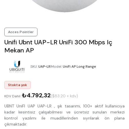
Acces Pointler
Unifi Ubnt UAP-LR UniFi 300 Mbps Iç
Mekan AP
SKU
:
UAP-LR
Model
:
UniFi AP Long Range
Stokta yok
₺4.792,32
($83.20 + kdv)
KDV Dahil :
UBNT UniFI UAP UAP-LR , şık tasarımı, 100+ aktif kullanıcıya
kadar kesintisiz çalışabilmesi ve ücretsiz sunulan merkezi
kontrol yazılımı ile muadillerinden sıyrılarak ön plana
çıkmaktadır.