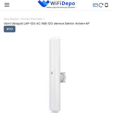
Ana Sayfa
Acces Pointler
Ubnt Ubiquiti LAP-120 AC 16Bi 120 derece Sektör Anten+AP
#
112