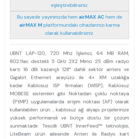
eşleştirebilirsiniz.
Bu sayede yayınınızda hem
airMAX AC
hem de
airMAX M
platformundaki cihazlarınızı karma
olarak kullanabilirsiniz.
UBNT LAP-120, 720 Mhz İşlemci, 64 MB RAM,
802.11ac destekli 5 GHz 2X2 Mimo 25 dBm radyo
kartı 16 dBi kazançlı 128° dahili sektör anteni ve
Gigabit Ethernet arayüzü ile 4+ KM uzaklığa
kadar Kablosuz ISP firmaları (WISP), Kablosuz
MOBESE sistemleri gibi Noktadan çoklu noktaya
(PtMP) uygulamalarda erişim noktası (AP) olarak
kullanılabilen ürün , kablosuz ağ alyapı projelerinize
yüksek performanslı ve bütçe dostu bir çözüm
sunmaktadır. Tescilli UBNT InnerFeed™ teknolojisi,
LiteBeam ürün ailesinde Anten ile Radyo kart