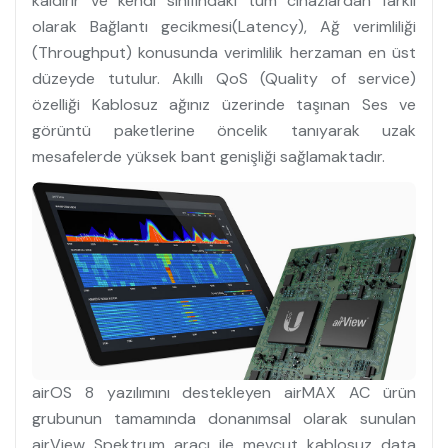
kaldırır ve kendi sınıfındaki tüm cihazlardan farklı
olarak Bağlantı gecikmesi(Latency), Ağ verimliliği
(Throughput) konusunda verimlilik herzaman en üst
düzeyde tutulur. Akıllı QoS (Quality of service)
özelliği Kablosuz ağınız üzerinde taşınan Ses ve
görüntü paketlerine öncelik tanıyarak uzak
mesafelerde yüksek bant genişliği sağlamaktadır.
airOS 8 yazılımını destekleyen airMAX AC ürün
grubunun tamamında donanımsal olarak sunulan
airView Spektrum aracı ile mevcut kablosuz data