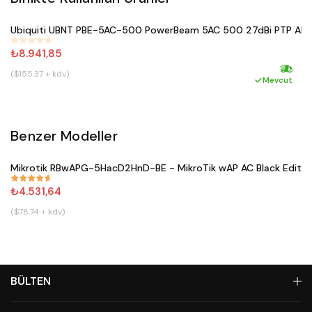
Satın Al
Ubiquiti UBNT PBE-5AC-500 PowerBeam 5AC 500 27dBi PTP AP
#
277
₺8.941,85
($155.37 + kdv)
(
Hızlı ka
Mevcut
Benzer Modeller
Satın Al
Mikrotik RBwAPG-5HacD2HnD-BE - MikroTik wAP AC Black Editio
#
671
₺4.531,64
($78.74 + kdv)
BÜLTEN