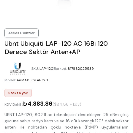
Acces Pointler
Ubnt Ubiquiti LAP-120 AC 16Bi 120
Derece Sektör Anten+AP
SKU
:
LAP-120
Barkod
:
817882025539
Model
:
AirMAX Lite AP 120
Stokta yok
₺4.883,86
($84.86 + kdv)
KDV Dahil :
UBNT LAP-120, 802.11 ac teknolojisini destekleyen 25 dBm çıkış
gücüne sahip radyo kartı ve ve 16 dBi kazançlı 120° dahili sektör
anteni ile noktadan çoklu noktaya (PtMP) uygulamaların