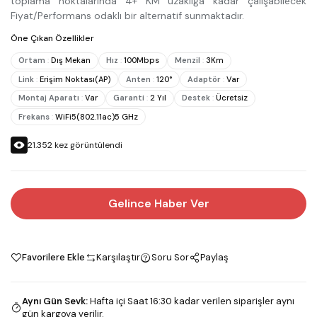
toplama noktalarında 4+ KM uzaklığa kadar çalışabilecek
Fiyat/Performans odaklı bir alternatif sunmaktadır.
Öne Çıkan Özellikler
Ortam
:
Dış Mekan
Hız
:
100Mbps
Menzil
:
3Km
Link
:
Erişim Noktası(AP)
Anten
:
120°
Adaptör
:
Var
Montaj Aparatı
:
Var
Garanti
:
2 Yıl
Destek
:
Ücretsiz
Frekans
:
WiFi5(802.11ac)5 GHz
21.352
kez görüntülendi
Gelince Haber Ver
Favorilere Ekle
Karşılaştır
Soru Sor
Paylaş
Aynı Gün Sevk
:
Hafta içi Saat 16:30 kadar verilen siparişler aynı
gün kargoya verilir.