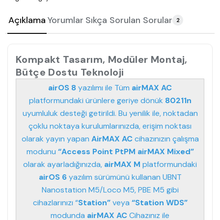
Açıklama
Yorumlar
Sıkça Sorulan Sorular
2
Kompakt Tasarım, Modüler Montaj,
Bütçe Dostu Teknoloji
airOS 8
yazılımı ile Tüm
airMAX AC
platformundaki ürünlere geriye dönük
80211n
uyumluluk desteği getirildi. Bu yenilik ile, noktadan
çoklu noktaya kurulumlarınızda, erişim noktası
olarak yayın yapan
AirMAX AC
cihazınızın çalışma
modunu
“Access Point PtPM airMAX Mixed”
olarak ayarladığınızda,
airMAX M
platformundaki
airOS 6
yazılım sürümünü kullanan UBNT
Nanostation M5/Loco M5, PBE M5 gibi
cihazlarınızı “
Station”
veya
“Station WDS”
modunda
airMAX AC
Cihazınız ile