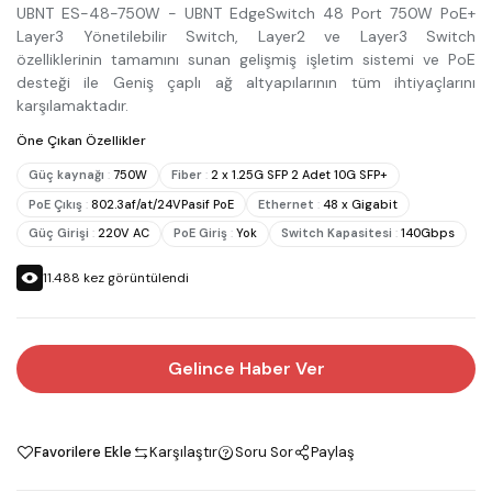
UBNT ES-48-750W - UBNT EdgeSwitch 48 Port 750W PoE+
Layer3 Yönetilebilir Switch, Layer2 ve Layer3 Switch
özelliklerinin tamamını sunan gelişmiş işletim sistemi ve PoE
desteği ile Geniş çaplı ağ altyapılarının tüm ihtiyaçlarını
karşılamaktadır.
Öne Çıkan Özellikler
Güç kaynağı
:
750W
Fiber
:
2 x 1.25G SFP 2 Adet 10G SFP+
PoE Çıkış
:
802.3af/at/24VPasif PoE
Ethernet
:
48 x Gigabit
Güç Girişi
:
220V AC
PoE Giriş
:
Yok
Switch Kapasitesi
:
140Gbps
11.488
kez görüntülendi
Gelince Haber Ver
Favorilere Ekle
Karşılaştır
Soru Sor
Paylaş