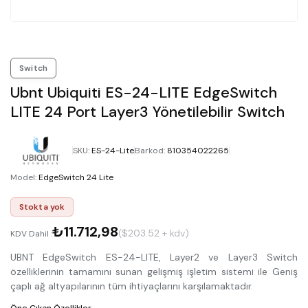
Switch
Ubnt Ubiquiti ES-24-LITE EdgeSwitch
LITE 24 Port Layer3 Yönetilebilir Switch
SKU
:
ES-24-Lite
Barkod
:
810354022265
Model
:
EdgeSwitch 24 Lite
Stokta yok
₺11.712,98
($203.52 + kdv)
KDV Dahil :
UBNT EdgeSwitch ES-24-LITE, Layer2 ve Layer3 Switch
özelliklerinin tamamını sunan gelişmiş işletim sistemi ile Geniş
çaplı ağ altyapılarının tüm ihtiyaçlarını karşılamaktadır.