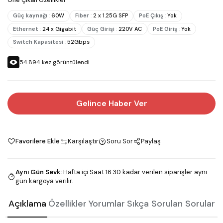
Öne Çıkan Özellikler
Güç kaynağı
:
60W
Fiber
:
2 x 1.25G SFP
PoE Çıkış
:
Yok
Ethernet
:
24 x Gigabit
Güç Girişi
:
220V AC
PoE Giriş
:
Yok
Switch Kapasitesi
:
52Gbps
54.894
kez görüntülendi
Gelince Haber Ver
Favorilere Ekle
Karşılaştır
Soru Sor
Paylaş
Aynı Gün Sevk
:
Hafta içi Saat 16:30 kadar verilen siparişler aynı
gün kargoya verilir.
Açıklama
Özellikler
Yorumlar
Sıkça Sorulan Sorular