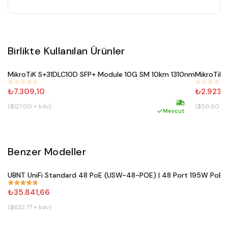
Birlikte Kullanılan Ürünler
Satın Al
MikroTiK S+31DLC10D SFP+ Module 10G SM 10km 1310nm
MikroTiK
#
187
#
188
₺7.309,10
₺2.923,
($127.00 + kdv)
($50.80 + 
Hızlı kargo
Mevcut
Benzer Modeller
Satın Al
UBNT UniFi Standard 48 PoE (USW-48-POE) | 48 Port 195W PoE+ 
#
861
₺35.841,66
($622.77 + kdv)