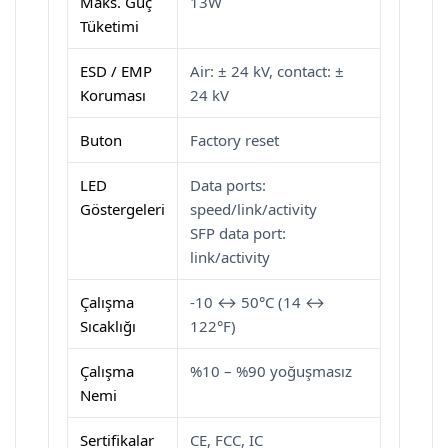
Maks. Güç
13W
Tüketimi
ESD / EMP
Air: ± 24 kV, contact: ±
Koruması
24 kV
Buton
Factory reset
LED
Data ports:
Göstergeleri
speed/link/activity
SFP data port:
link/activity
Çalışma
-10 ↔ 50°C (14 ↔
Sıcaklığı
122°F)
Çalışma
%10 – %90 yoğuşmasız
Nemi
Sertifikalar
CE, FCC, IC