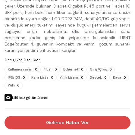
çeker. Üzerinde bulunan 3 adet Gigabit RJ45 port ve 1 adet 1G
SFP port, hem bakır hem fiber bağlantı senaryolarına sorunsuz
bir şekilde uyum sağlar. 1 GB DDR3 RAM, dahili AC/DC güç yapısı
ve düşük enerji tüketimi sayesinde küçük işletmelerden servis
sağlayıcı erişim noktalarına, ofis omurgalarından saha
projelerine kadar geniş bir yelpazede kullanılabilir. UBNT
EdgeRouter 4, güvenilir, kompakt ve verimli çözüm sunarak
kararlı yönlendirme ihtiyacını karşılar.
Öne Çıkan Özellikler
Kullanıcı sayısı
:
0
Fiber
:
0
Ethernet
:
0
Giriş/Çıkış
:
0
IPS/IDS
:
0
Kara Liste
:
0
Yıllık Lisans
:
0
Destek
:
0
Kasa
:
0
WiFi
:
0
1.119
kez görüntülendi
Gelince Haber Ver