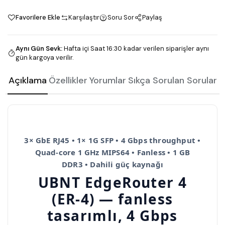
Favorilere Ekle
Karşılaştır
Soru Sor
Paylaş
Aynı Gün Sevk
:
Hafta içi Saat 16:30 kadar verilen siparişler aynı
gün kargoya verilir.
Açıklama
Özellikler
Yorumlar
Sıkça Sorulan Sorular
3× GbE RJ45 • 1× 1G SFP • 4 Gbps throughput •
Quad-core 1 GHz MIPS64 • Fanless • 1 GB
DDR3 • Dahili güç kaynağı
UBNT EdgeRouter 4
(ER-4) — fanless
tasarımlı, 4 Gbps