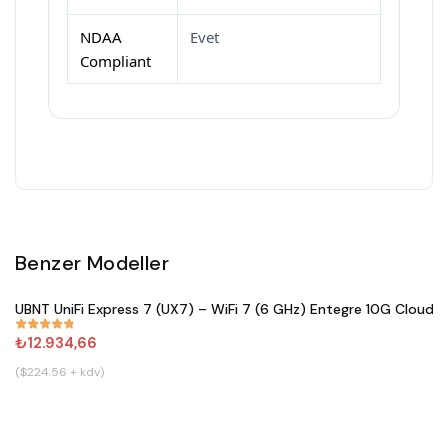
NDAA
Evet
Compliant
Benzer Modeller
Satın Al
UBNT UniFi Express 7 (UX7) – WiFi 7 (6 GHz) Entegre 10G Cloud 
#
833
₺12.934,66
($224.56 + kdv)