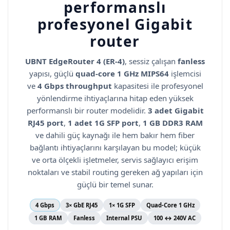
performanslı
profesyonel Gigabit
router
UBNT EdgeRouter 4 (ER-4)
, sessiz çalışan
fanless
yapısı, güçlü
quad-core 1 GHz MIPS64
işlemcisi
ve
4 Gbps throughput
kapasitesi ile profesyonel
yönlendirme ihtiyaçlarına hitap eden yüksek
performanslı bir router modelidir.
3 adet Gigabit
RJ45 port
,
1 adet 1G SFP port
,
1 GB DDR3 RAM
ve dahili güç kaynağı ile hem bakır hem fiber
bağlantı ihtiyaçlarını karşılayan bu model; küçük
ve orta ölçekli işletmeler, servis sağlayıcı erişim
noktaları ve stabil routing gereken ağ yapıları için
güçlü bir temel sunar.
4 Gbps
3× GbE RJ45
1× 1G SFP
Quad-Core 1 GHz
1 GB RAM
Fanless
Internal PSU
100 ↔ 240V AC