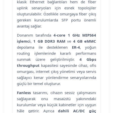
klasik Ethernet bağlantıları hem de fiber
uplink senaryoları için esnek topolojiler
oluşturulabilir. Özellikle omurgaya fiber çıkış
gereken kurulumlarda SFP portu önemli
avantaj sağlar.
Donanım tarafında
4-core 1 GHz MIPS64
işlemci
,
1 GB DDR3 RAM
ve
4 GB eMMC
depolama ile desteklenen
ER-4
, yoğun
routing işlemlerinde kararlı performans
sunmak üzere geliştirilmiştir.
4 Gbps
throughput
kapasitesi sayesinde cihaz, ofis
omurgası, internet çıkış yönetimi veya servis
sağlayıcı kenar yönlendirme senaryolarında
güçlü bir temel oluşturur.
Fanless
tasarımı, cihazın sessiz çalışmasını
sağlayarak onu masaüstü yakınındaki
kurulumlar veya küçük kabinetler için uygun
hâle getirir. Ayrıca
dahili AC/DC güç