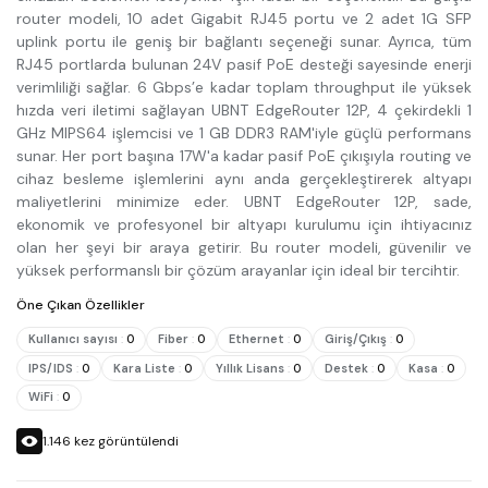
router modeli, 10 adet Gigabit RJ45 portu ve 2 adet 1G SFP
uplink portu ile geniş bir bağlantı seçeneği sunar. Ayrıca, tüm
RJ45 portlarda bulunan 24V pasif PoE desteği sayesinde enerji
verimliliği sağlar. 6 Gbps’e kadar toplam throughput ile yüksek
hızda veri iletimi sağlayan UBNT EdgeRouter 12P, 4 çekirdekli 1
GHz MIPS64 işlemcisi ve 1 GB DDR3 RAM'iyle güçlü performans
sunar. Her port başına 17W'a kadar pasif PoE çıkışıyla routing ve
cihaz besleme işlemlerini aynı anda gerçekleştirerek altyapı
maliyetlerini minimize eder. UBNT EdgeRouter 12P, sade,
ekonomik ve profesyonel bir altyapı kurulumu için ihtiyacınız
olan her şeyi bir araya getirir. Bu router modeli, güvenilir ve
yüksek performanslı bir çözüm arayanlar için ideal bir tercihtir.
Öne Çıkan Özellikler
Kullanıcı sayısı
:
0
Fiber
:
0
Ethernet
:
0
Giriş/Çıkış
:
0
IPS/IDS
:
0
Kara Liste
:
0
Yıllık Lisans
:
0
Destek
:
0
Kasa
:
0
WiFi
:
0
1.146
kez görüntülendi