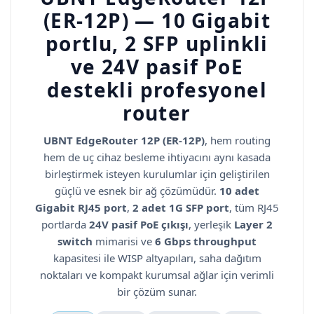
(ER-12P) — 10 Gigabit
portlu, 2 SFP uplinkli
ve 24V pasif PoE
destekli profesyonel
router
UBNT EdgeRouter 12P (ER-12P)
, hem routing
hem de uç cihaz besleme ihtiyacını aynı kasada
birleştirmek isteyen kurulumlar için geliştirilen
güçlü ve esnek bir ağ çözümüdür.
10 adet
Gigabit RJ45 port
,
2 adet 1G SFP port
, tüm RJ45
portlarda
24V pasif PoE çıkışı
, yerleşik
Layer 2
switch
mimarisi ve
6 Gbps throughput
kapasitesi ile WISP altyapıları, saha dağıtım
noktaları ve kompakt kurumsal ağlar için verimli
bir çözüm sunar.