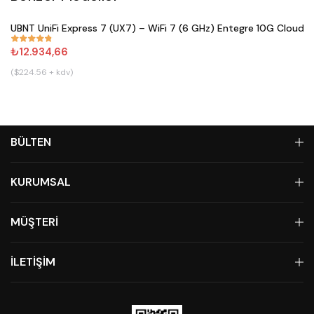
Satın Al
UBNT UniFi Express 7 (UX7) – WiFi 7 (6 GHz) Entegre 10G Cloud 
#
833
₺12.934,66
($224.56 + kdv)
BÜLTEN
KURUMSAL
MÜŞTERİ
İLETİŞİM