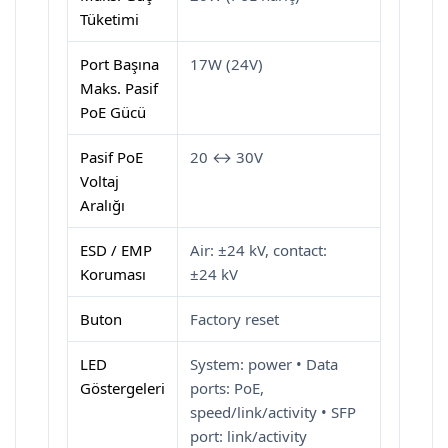
Tüketimi
Port Başına
17W (24V)
Maks. Pasif
PoE Gücü
Pasif PoE
20 ↔ 30V
Voltaj
Aralığı
ESD / EMP
Air: ±24 kV, contact:
Koruması
±24 kV
Buton
Factory reset
LED
System: power • Data
Göstergeleri
ports: PoE,
speed/link/activity • SFP
port: link/activity