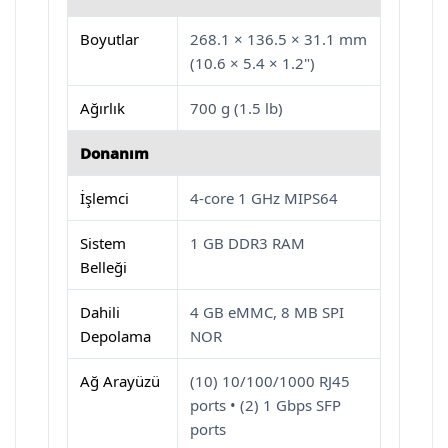
Boyutlar
268.1 × 136.5 × 31.1 mm
(10.6 × 5.4 × 1.2")
Ağırlık
700 g (1.5 lb)
Donanım
İşlemci
4-core 1 GHz MIPS64
Sistem
1 GB DDR3 RAM
Belleği
Dahili
4 GB eMMC, 8 MB SPI
Depolama
NOR
Ağ Arayüzü
(10) 10/100/1000 RJ45
ports • (2) 1 Gbps SFP
ports