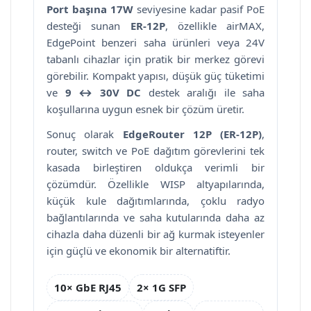
Port başına 17W
seviyesine kadar pasif PoE
desteği sunan
ER-12P
, özellikle airMAX,
EdgePoint benzeri saha ürünleri veya 24V
tabanlı cihazlar için pratik bir merkez görevi
görebilir. Kompakt yapısı, düşük güç tüketimi
ve
9 ↔ 30V DC
destek aralığı ile saha
koşullarına uygun esnek bir çözüm üretir.
Sonuç olarak
EdgeRouter 12P (ER-12P)
,
router, switch ve PoE dağıtım görevlerini tek
kasada birleştiren oldukça verimli bir
çözümdür. Özellikle WISP altyapılarında,
küçük kule dağıtımlarında, çoklu radyo
bağlantılarında ve saha kutularında daha az
cihazla daha düzenli bir ağ kurmak isteyenler
için güçlü ve ekonomik bir alternatiftir.
10× GbE RJ45
2× 1G SFP