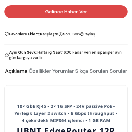
Gelince Haber Ver
Favorilere Ekle
Karşılaştır
Soru Sor
Paylaş
Aynı Gün Sevk
:
Hafta içi Saat 16:30 kadar verilen siparişler aynı
gün kargoya verilir.
Açıklama
Özellikler
Yorumlar
Sıkça Sorulan Sorular
10× GbE RJ45 • 2× 1G SFP • 24V passive PoE •
Yerleşik Layer 2 switch • 6 Gbps throughput •
4 çekirdekli MIPS64 işlemci • 1 GB RAM
UBNT EdgeRouter 12P