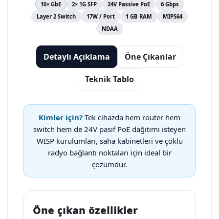
10× GbE
2× 1G SFP
24V Passive PoE
6 Gbps
Layer 2 Switch
17W / Port
1 GB RAM
MIPS64
NDAA
Detaylı Açıklama
Öne Çıkanlar
Teknik Tablo
Kimler için?
Tek cihazda hem router hem
switch hem de 24V pasif PoE dağıtımı isteyen
WISP kurulumları, saha kabinetleri ve çoklu
radyo bağlantı noktaları için ideal bir
çözümdür.
Öne çıkan özellikler