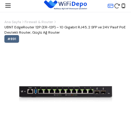
Ana Sayfa
Firewall & Router
UBNT EdgeRouter 12P (ER-12P) – 10 Gigabit RJ45, 2 SFP ve 24V Pasif PoE
Destekli Router, Güçlü Ağ Router
#
891