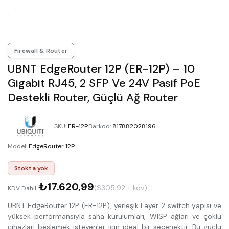
Firewall & Router
UBNT EdgeRouter 12P (ER-12P) – 10
Gigabit RJ45, 2 SFP Ve 24V Pasif PoE
Destekli Router, Güçlü Ağ Router
SKU
:
ER-12P
Barkod
:
817882028196
Model
:
EdgeRouter 12P
Stokta yok
₺17.620,99
($305.92 + kdv)
KDV Dahil :
UBNT EdgeRouter 12P (ER-12P), yerleşik Layer 2 switch yapısı ve
yüksek performansıyla saha kurulumları, WISP ağları ve çoklu
cihazları beslemek isteyenler için ideal bir seçenektir. Bu güçlü