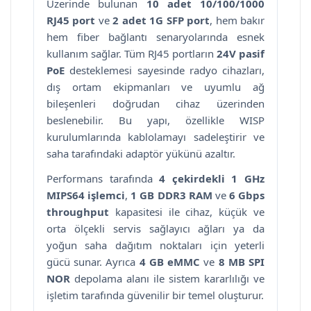
Üzerinde bulunan
10 adet 10/100/1000
RJ45 port
ve
2 adet 1G SFP port
, hem bakır
hem fiber bağlantı senaryolarında esnek
kullanım sağlar. Tüm RJ45 portların
24V pasif
PoE
desteklemesi sayesinde radyo cihazları,
dış ortam ekipmanları ve uyumlu ağ
bileşenleri doğrudan cihaz üzerinden
beslenebilir. Bu yapı, özellikle WISP
kurulumlarında kablolamayı sadeleştirir ve
saha tarafındaki adaptör yükünü azaltır.
Performans tarafında
4 çekirdekli 1 GHz
MIPS64 işlemci
,
1 GB DDR3 RAM
ve
6 Gbps
throughput
kapasitesi ile cihaz, küçük ve
orta ölçekli servis sağlayıcı ağları ya da
yoğun saha dağıtım noktaları için yeterli
gücü sunar. Ayrıca
4 GB eMMC
ve
8 MB SPI
NOR
depolama alanı ile sistem kararlılığı ve
işletim tarafında güvenilir bir temel oluşturur.