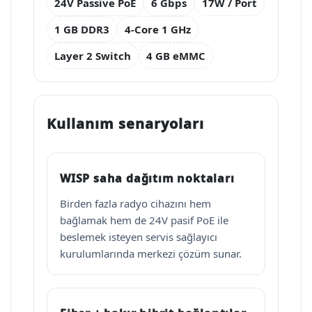
24V Passive PoE
6 Gbps
17W / Port
1 GB DDR3
4-Core 1 GHz
Layer 2 Switch
4 GB eMMC
Kullanım senaryoları
WISP saha dağıtım noktaları
Birden fazla radyo cihazını hem
bağlamak hem de 24V pasif PoE ile
beslemek isteyen servis sağlayıcı
kurulumlarında merkezi çözüm sunar.