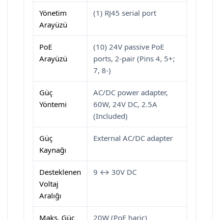
Yönetim
(1) RJ45 serial port
Arayüzü
PoE
(10) 24V passive PoE
Arayüzü
ports, 2-pair (Pins 4, 5+;
7, 8-)
Güç
AC/DC power adapter,
Yöntemi
60W, 24V DC, 2.5A
(Included)
Güç
External AC/DC adapter
Kaynağı
Desteklenen
9 ↔ 30V DC
Voltaj
Aralığı
Maks. Güç
20W (PoE hariç)