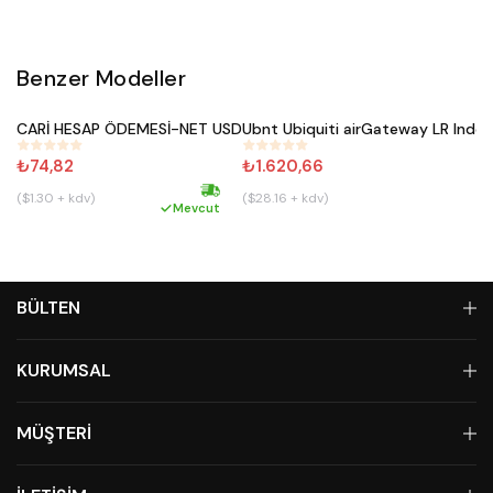
Benzer Modeller
Satın Al
Satın Al
CARİ HESAP ÖDEMESİ-NET USD
Ubnt Ubiquiti airGateway LR Ind
#
670
#
297
₺74,82
₺1.620,66
($1.30 + kdv)
($28.16 + kdv)
Hızlı kargo
Mevcut
BÜLTEN
KURUMSAL
MÜŞTERİ