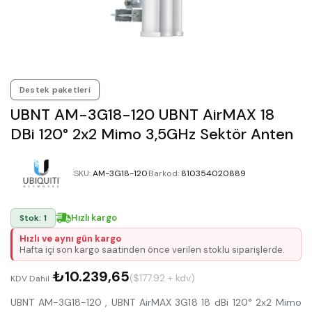
Destek paketleri
UBNT AM-3G18-120 UBNT AirMAX 18
DBi 120° 2x2 Mimo 3,5GHz Sektör Anten
SKU
:
AM-3G18-120
Barkod
:
810354020889
Hızlı kargo
Stok: 1
Hızlı ve aynı gün kargo
Hafta içi son kargo saatinden önce verilen stoklu siparişlerde.
₺10.239,65
($177.92 + kdv)
KDV Dahil :
UBNT AM-3G18-120 , UBNT AirMAX 3G18 18 dBi 120° 2x2 Mimo