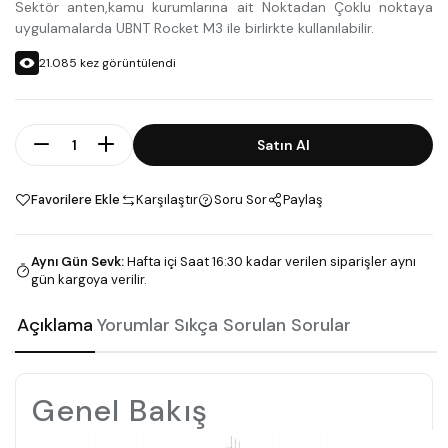
Sektör anten,kamu kurumlarına ait Noktadan Çoklu noktaya
uygulamalarda UBNT Rocket M3 ile birlirkte kullanılabilir.
21.085
kez görüntülendi
Adet
Satın Al
Favorilere Ekle
Karşılaştır
Soru Sor
Paylaş
Aynı Gün Sevk
:
Hafta içi Saat 16:30 kadar verilen siparişler aynı
gün kargoya verilir.
Açıklama
Yorumlar
Sıkça Sorulan Sorular
Genel Bakış