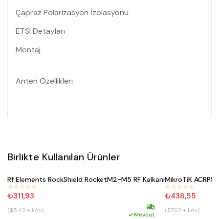
Çapraz Polarizasyon İzolasyonu
ETSI Detayları
Montaj
Anten Özellikleri
Birlikte Kullanılan Ürünler
Satın Al
Rf Elements RockShield RocketM2-M5 RF Kalkani
MikroTiK ACRPS
#
206
#
495
₺311,93
₺438,55
($5.42 + kdv)
($7.62 + kdv)
Hızlı kargo
Mevcut