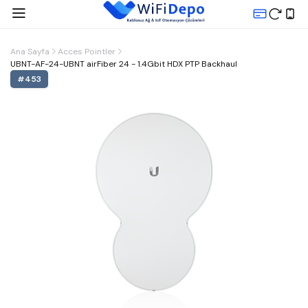
Ana Sayfa
Acces Pointler
UBNT-AF-24-UBNT airFiber 24 - 1.4Gbit HDX PTP Backhaul
#
453