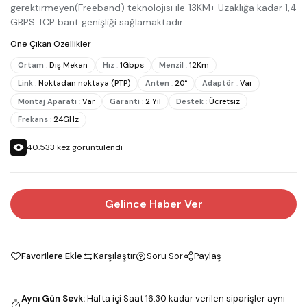
gerektirmeyen(Freeband) teknolojisi ile 13KM+ Uzaklığa kadar 1,4
GBPS TCP bant genişliği sağlamaktadır.
Öne Çıkan Özellikler
Ortam
:
Dış Mekan
Hız
:
1Gbps
Menzil
:
12Km
Link
:
Noktadan noktaya (PTP)
Anten
:
20°
Adaptör
:
Var
Montaj Aparatı
:
Var
Garanti
:
2 Yıl
Destek
:
Ücretsiz
Frekans
:
24GHz
40.533
kez görüntülendi
Gelince Haber Ver
Favorilere Ekle
Karşılaştır
Soru Sor
Paylaş
Aynı Gün Sevk
:
Hafta içi Saat 16:30 kadar verilen siparişler aynı