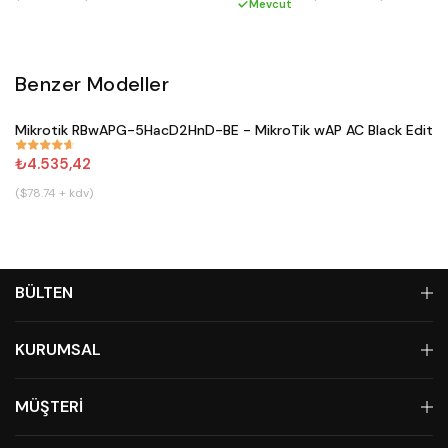
Mevcut
Benzer Modeller
Satın Al
Mikrotik RBwAPG-5HacD2HnD-BE - MikroTik wAP AC Black Editio
#
671
₺4.535,42
($78.74 + kdv)
BÜLTEN
KURUMSAL
MÜŞTERİ