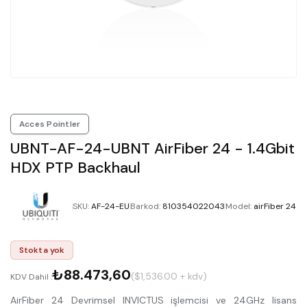
Acces Pointler
UBNT-AF-24-UBNT AirFiber 24 - 1.4Gbit
HDX PTP Backhaul
SKU
:
AF-24-EU
Barkod
:
810354022043
Model
:
airFiber 24
Stokta yok
₺88.473,60
($1,536.00 + kdv)
KDV Dahil :
AirFiber 24 Devrimsel INVICTUS işlemcisi ve 24GHz lisans