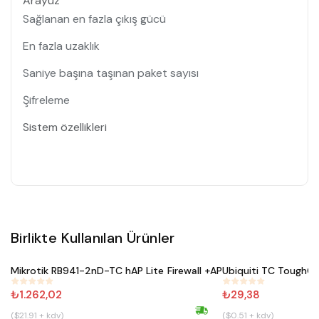
Arayüz
Sağlanan en fazla çıkış gücü
En fazla uzaklık
Saniye başına taşınan paket sayısı
Şifreleme
Sistem özellikleri
Birlikte Kullanılan Ürünler
Satın Al
Satın 
Mikrotik RB941-2nD-TC hAP Lite Firewall +AP
Ubiquiti TC ToughCa
#
227
#
328
₺1.262,02
₺29,38
($21.91 + kdv)
($0.51 + kdv)
Hızlı kargo