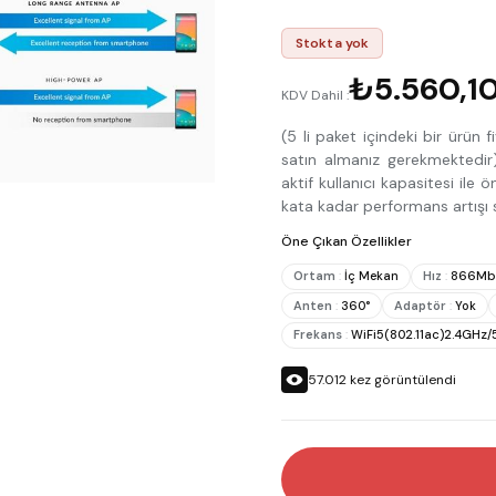
Stokta yok
₺5.560,1
KDV Dahil :
(5 li paket içindeki bir ürün
satın almanız gerekmektedir
aktif kullanıcı kapasitesi il
kata kadar performans artışı
Öne Çıkan Özellikler
Ortam
:
İç Mekan
Hız
:
866Mb
Anten
:
360°
Adaptör
:
Yok
Frekans
:
WiFi5(802.11ac)2.4GHz
57.012
kez görüntülendi