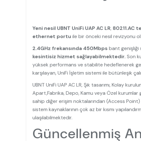
Yeni nesil UBNT UniFi UAP AC LR
,
80211.AC te
ethernet portu
ile bir önceki nesil revizyonu
2.4GHz frekansında 450Mbps
bant genişliği
kesintisiz hizmet sağlayabilmektedir.
Son ku
yüksek performans ve stabilite hedeflenerek gel
karşılayan, UniFi İşletim sistemi ile bütünleşik ç
UBNT UniFi UAP AC LR, Şık tasarımı, Kolay kurulum
Apart,Fabrika, Depo, Kamu veya Özel kurumlar gib
sahip diğer erişim noktalarından (Access Point) a
sistem kaynaklarının çok az bir kısmı yapılandırma
ulaşılabilmektedir.
Güncellenmiş An