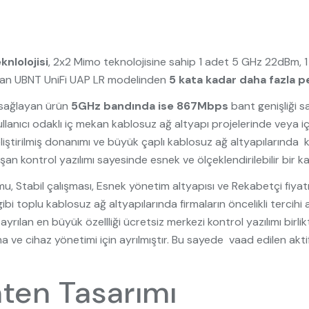
knlolojisi
, 2x2 Mimo teknolojisine sahip 1 adet 5 GHz 22dBm, 
 olan UBNT UniFi UAP LR modelinden
5 kata kadar daha fazla 
 sağlayan ürün
5GHz bandında ise 867Mbps
bant genişliği s
llanıcı odaklı iç mekan kablosuz ağ altyapı projelerinde veya
iştirilmiş donanımı ve büyük çaplı kablosuz ağ altyapılarında 
alışan kontrol yazılımı sayesinde esnek ve ölçeklendirilebilir bir
u, Stabil çalışması, Esnek yönetim altyapısı ve Rekabetçi fiyatı 
i toplu kablosuz ağ altyapılarında firmaların öncelikli tercihi
yrılan en büyük özellliği ücretsiz merkezi kontrol yazılımı birli
 ve cihaz yönetimi için ayrılmıştır. Bu sayede vaad edilen aktif 
ten Tasarımı