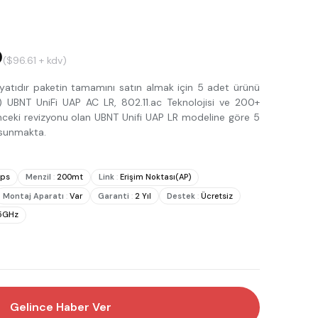
0
($96.61 + kdv)
 fiyatıdır paketin tamamını satın almak için 5 adet ürünü
) UBNT UniFi UAP AC LR, 802.11.ac Teknolojisi ve 200+
e önceki revizyonu olan UBNT Unifi UAP LR modeline göre 5
 sunmakta.
ps
Menzil
:
200mt
Link
:
Erişim Noktası(AP)
Montaj Aparatı
:
Var
Garanti
:
2 Yıl
Destek
:
Ücretsiz
/5GHz
Gelince Haber Ver