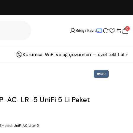
0
Giriş / Kayıt
Kurumsal WiFi ve ağ çözümleri — özel teklif alın
#
139
P-AC-LR-5 UniFi 5 Li Paket
5
Model
:
UniFi AC Lite-5