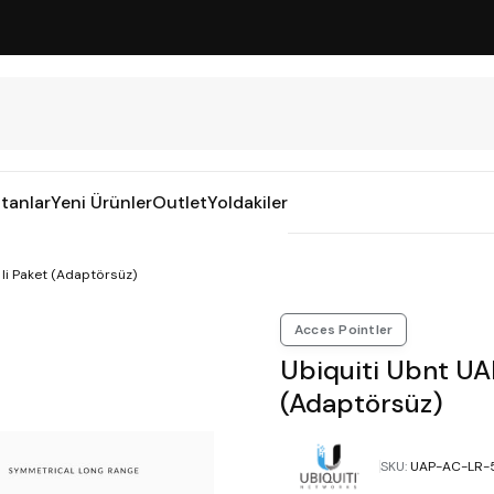
tanlar
Yeni Ürünler
Outlet
Yoldakiler
 li Paket (Adaptörsüz)
Acces Pointler
Ubiquiti Ubnt UA
(Adaptörsüz)
SKU
:
UAP-AC-LR-