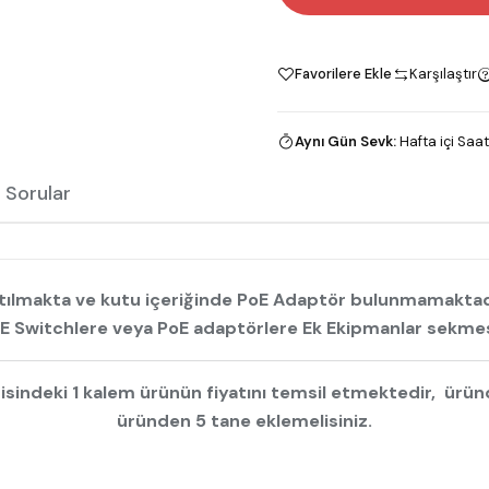
Favorilere Ekle
Karşılaştır
Aynı Gün Sevk
:
Hafta içi Saat
 Sorular
satılmakta ve kutu içeriğinde PoE Adaptör bulunmamaktadır
oE Switchlere veya PoE adaptörlere Ek Ekipmanlar sekmesi
risindeki 1 kalem ürünün fiyatını temsil etmektedir, ürü
üründen 5 tane eklemelisiniz.