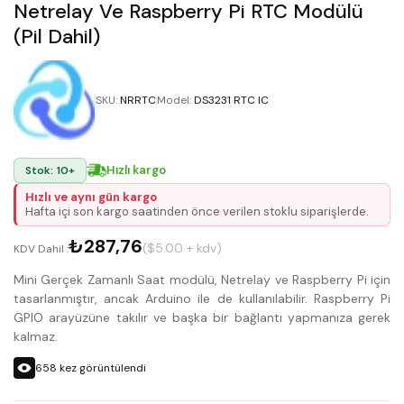
Netrelay Ve Raspberry Pi RTC Modülü
(Pil Dahil)
SKU
:
NRRTC
Model
:
DS3231 RTC IC
Hızlı kargo
Stok: 10+
Hızlı ve aynı gün kargo
Hafta içi son kargo saatinden önce verilen stoklu siparişlerde.
₺287,76
($5.00 + kdv)
KDV Dahil :
Mini Gerçek Zamanlı Saat modülü, Netrelay ve Raspberry Pi için
tasarlanmıştır, ancak Arduino ile de kullanılabilir. Raspberry Pi
GPIO arayüzüne takılır ve başka bir bağlantı yapmanıza gerek
kalmaz.
658
kez görüntülendi