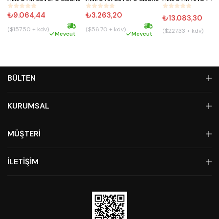
₺9.064,44
₺3.263,20
₺13.083,30
($157.50 + kdv)
($56.70 + kdv)
($227.33 + kdv)
Hızlı kargo
Hızlı kargo
Mevcut
Mevcut
BÜLTEN
KURUMSAL
MÜŞTERİ
İLETİŞİM