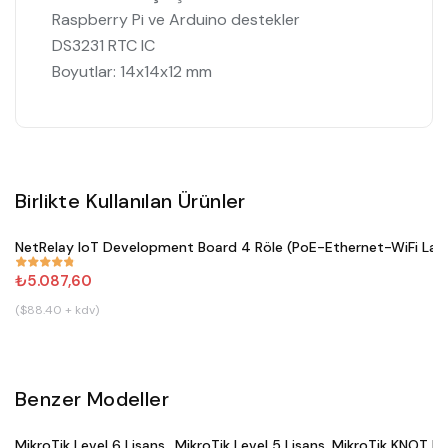
Raspberry Pi ve Arduino destekler
DS3231 RTC IC
Boyutlar: 14x14x12 mm
Birlikte Kullanılan Ürünler
Satın Al
NetRelay IoT Development Board 4 Röle (PoE-Ethernet-WiFi Lan R
#
382
₺5.087,60
($88.40 + kdv)
Benzer Modeller
Satın Al
Satın Al
MikroTik Level 6 Lisans
MikroTik Level 5 Lisans
MikroTik KNOT LR
#
406
#
405
#
910