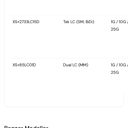
XS+2733LC15D
Tek LC (SM, BiDi)
1G / 10G 
25G
XS+85LC01D
Dual LC (MM)
1G / 10G 
25G
Benzer Modeller