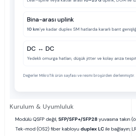
Bina-arası uplink
10 km
’ye kadar duplex SM hatlarda kararlı bant genişliğ
DC ↔ DC
Yedekli omurga hatları, düşük jitter ve kolay arıza tespit
Değerler MikroTik ürün sayfası ve resmi broşürden derlenmiştir.
Kurulum & Uyumluluk
Modülü QSFP değil,
SFP/SFP+/SFP28
yuvasına takın (ör
Tek-mod (OS2) fiber kabloyu
duplex LC
ile bağlayın; L