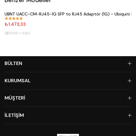
Satın Al
UBNT UACC-CM-RJ45-1G SFP to RJ45 Adaptör (1G) - Ubiquiti Ne
#
809
₺1.473,33
($25.60 + kdv)
BÜLTEN
KURUMSAL
MÜŞTERİ
İLETİŞİM