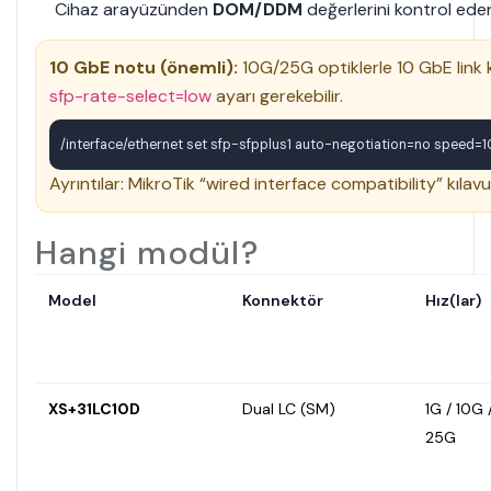
Cihaz arayüzünden
DOM/DDM
değerlerini kontrol ede
10 GbE notu (önemli):
10G/25G optiklerle
10 GbE
link
sfp-rate-select=low
ayarı gerekebilir.
/interface/ethernet set sfp-sfpplus1 auto-negotiation=no speed=
Ayrıntılar: MikroTik “wired interface compatibility” kılavu
Hangi modül?
Model
Konnektör
Hız(lar)
XS+31LC10D
Dual LC (SM)
1G / 10G 
25G