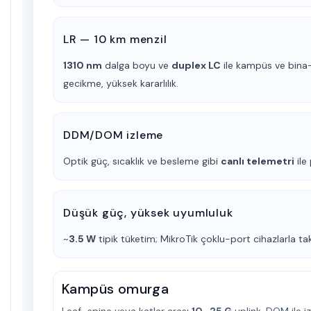
LR — 10 km menzil
1310 nm
dalga boyu ve
duplex LC
ile kampüs ve bina
gecikme, yüksek kararlılık.
DDM/DOM izleme
Optik güç, sıcaklık ve besleme gibi
canlı telemetri
ile
Düşük güç, yüksek uyumluluk
~
3.5 W
tipik tüketim; MikroTik çoklu-port cihazlarla
tak
Kampüs omurga
Leaf–spine veya katlar arası
10–25 G
uplink, DOM ile izl