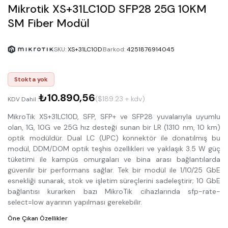
Mikrotik XS+31LC10D SFP28 25G 10KM
SM Fiber Modül
SKU
:
XS+31LC10D
Barkod
:
4251876914045
Stokta yok
₺10.890,56
($189.23 + kdv)
KDV Dahil :
MikroTik XS+31LC10D, SFP, SFP+ ve SFP28 yuvalarıyla uyumlu
olan, 1G, 10G ve 25G hız desteği sunan bir LR (1310 nm, 10 km)
optik modüldür. Dual LC (UPC) konnektör ile donatılmış bu
modül, DDM/DOM optik teşhis özellikleri ve yaklaşık 3.5 W güç
tüketimi ile kampüs omurgaları ve bina arası bağlantılarda
güvenilir bir performans sağlar. Tek bir modül ile 1/10/25 GbE
esnekliği sunarak, stok ve işletim süreçlerini sadeleştirir; 10 GbE
bağlantısı kurarken bazı MikroTik cihazlarında sfp-rate-
select=low ayarının yapılması gerekebilir.
Öne Çıkan Özellikler