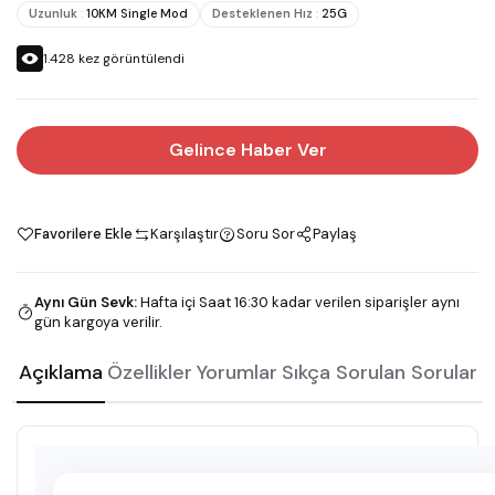
Uzunluk
:
10KM Single Mod
Desteklenen Hız
:
25G
1.428
kez görüntülendi
Gelince Haber Ver
Favorilere Ekle
Karşılaştır
Soru Sor
Paylaş
Aynı Gün Sevk
:
Hafta içi Saat 16:30 kadar verilen siparişler aynı
gün kargoya verilir.
Açıklama
Özellikler
Yorumlar
Sıkça Sorulan Sorular