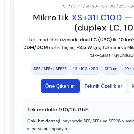
SFP / SFP+ / SFP28 • 1G / 10G / 25G • L
MikroTik
XS+31LC10D
— 
(duplex LC, 1
Tek-mod fiber üzerinde
dual LC (UPC)
ile
10 km
’
DDM/DOM
optik teşhis, ~
3.5 W
güç tüketimi ve Mik
tak-çalıştır uyumlulu
SFP / SFP+ / SFP28
1G • 10G • 25G
1310 nm
10 k
Öne Çıkanlar
Teknik Özellikler
Tek modülle 1/10/25 GbE
Çok-hız desteği
sayesinde SFP, SFP+ ve SFP28 yuval
senaryoları kapsayın.