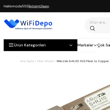
Hakkımızda
SSS
İletişim
Ulaşın
Ürün Kategorileri
Markalar
Çok Sa
Ana Sayfa
Fiber Modül
Mikrotik S+RJ10 10G Fiber to Coppe