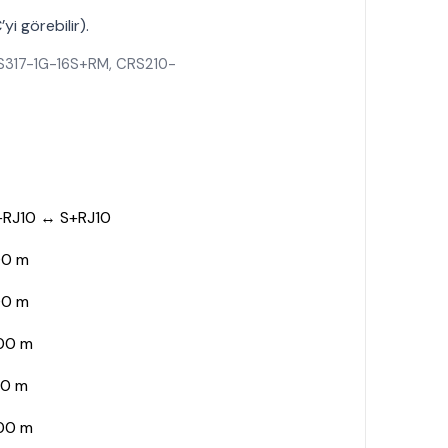
 görebilir).
CRS317-1G-16S+RM, CRS210-
+RJ10 ↔ S+RJ10
00 m
00 m
00 m
70 m
00 m