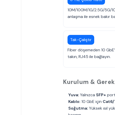
10M/100M/1G/2.5G/5G/10G
anlaşma ile esnek bakır ba
Tak-Çalıştır
Fiber döşemeden 10 GbE’y
takın, RJ45 ile bağlayın.
Kurulum & Gerek
Yuva:
Yalnızca
SFP+
port
Kablo:
10 GbE için
Cat6/
Soğutma:
Yüksek ısıl yü
kaçının.