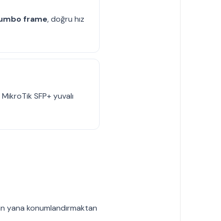
 jumbo frame
, doğru hız
MikroTik SFP+ yuvalı
n yana
konumlandırmaktan