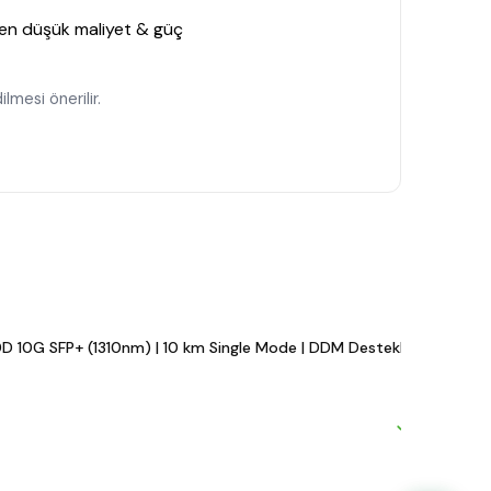
ı en düşük maliyet & güç
lmesi önerilir.
D 10G SFP+ (1310nm) | 10 km Single Mode | DDM Destekli LC Modül
M
#
₺
($
Hızlı ka
Mevcut