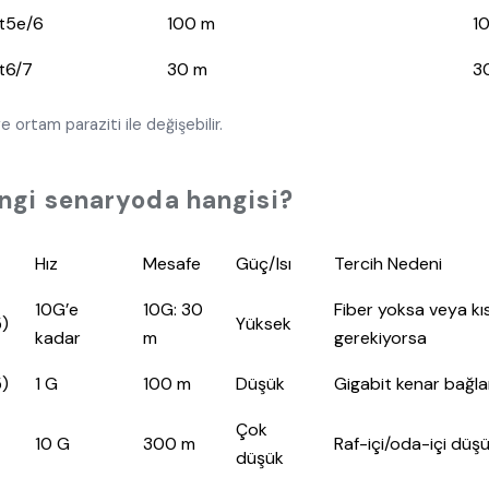
t5e/6
100 m
1
t6/7
30 m
3
e ortam paraziti ile değişebilir.
angi senaryoda hangisi?
Hız
Mesafe
Güç/Isı
Tercih Nedeni
10G’e
10G: 30
Fiber yoksa veya kı
5)
Yüksek
kadar
m
gerekiyorsa
5)
1 G
100 m
Düşük
Gigabit kenar bağlan
Çok
10 G
300 m
Raf-içi/oda-içi düş
düşük