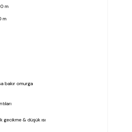
00 m
0 m
sa bakır omurga
tıları
ük gecikme & düşük ısı