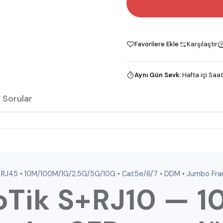
Favorilere Ekle
Karşılaştır
Aynı Gün Sevk
:
Hafta içi Saat
 Sorular
RJ45 • 10M/100M/1G/2.5G/5G/10G • Cat5e/6/7 • DDM • Jumbo Fra
oTik
S+RJ10
— 1