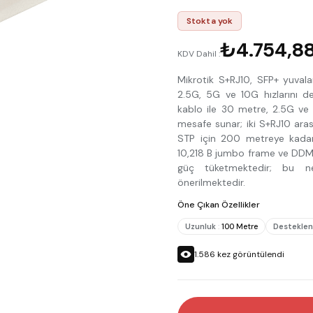
Stokta yok
₺4.754,8
KDV Dahil :
Mikrotik S+RJ10, SFP+ yuvala
2.5G, 5G ve 10G hızlarını d
kablo ile 30 metre, 2.5G ve
mesafe sunar; iki S+RJ10 ara
STP için 200 metreye kadar 
10,218 B jumbo frame ve DDM 
güç tüketmektedir; bu n
önerilmektedir.
Öne Çıkan Özellikler
Uzunluk
:
100 Metre
Desteklen
1.586
kez görüntülendi