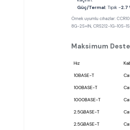
Güç/Termal:
Tipik ~
2.7
Örnek uyumlu cihazlar: CCR1
8G-2S+IN, CRS212-1G-10S-1S+
Maksimum Destek
Hız
Kab
10BASE-T
Ca
100BASE-T
Ca
1000BASE-T
Ca
2.5GBASE-T
Ca
2.5GBASE-T
Ca