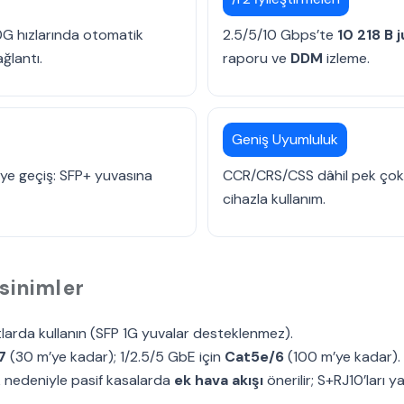
 hızlarında otomatik
2.5/5/10 Gbps’te
10 218 B
ğlantı.
raporu ve
DDM
izleme.
Geniş Uyumluluk
e geçiş: SFP+ yuvasına
CCR/CRS/CSS dâhil pek çok 
cihazla kullanım.
sinimler
larda kullanın (SFP 1G yuvalar desteklenmez).
7
(30 m’ye kadar); 1/2.5/5 GbE için
Cat5e/6
(100 m’ye kadar).
k nedeniyle pasif kasalarda
ek hava akışı
önerilir; S+RJ10’ları
ya