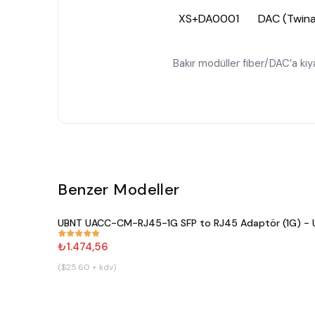
XS+DA0001
DAC (Twina
Bakır modüller fiber/DAC’a kıya
Benzer Modeller
UBNT UACC-CM-RJ45-1G SFP to RJ45 Adaptör (1G) - Ub
#
809
₺1.474,56
($25.60 + kdv)