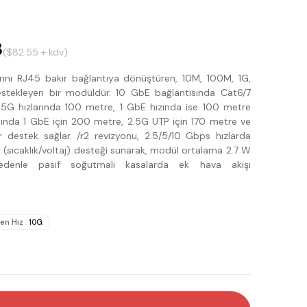
8
($82.55 + kdv)
rını RJ45 bakır bağlantıya dönüştüren, 10M, 100M, 1G,
estekleyen bir modüldür. 10 GbE bağlantısında Cat6/7
 5G hızlarında 100 metre, 1 GbE hızında ise 100 metre
sında 1 GbE için 200 metre, 2.5G UTP için 170 metre ve
destek sağlar. /r2 revizyonu, 2.5/5/10 Gbps hızlarda
(sıcaklık/voltaj) desteği sunarak, modül ortalama 2.7 W
edenle pasif soğutmalı kasalarda ek hava akışı
en Hız
:
10G