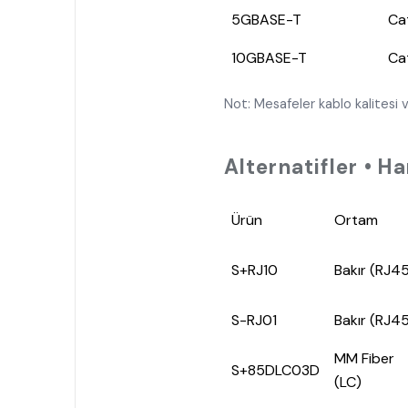
5GBASE-T
Ca
10GBASE-T
Ca
Not: Mesafeler kablo kalitesi v
Alternatifler • H
Ürün
Ortam
S+RJ10
Bakır (RJ4
S-RJ01
Bakır (RJ4
MM Fiber
S+85DLC03D
(LC)