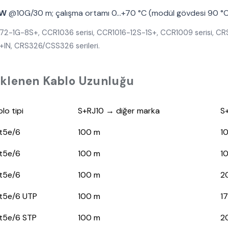
 W
@10G/30 m; çalışma ortamı 0…+70 °C (modül gövdesi 90 °C’yi
072-1G-8S+, CCR1036 serisi, CCR1016-12S-1S+, CCR1009 serisi, 
IN, CRS326/CSS326 serileri.
lenen Kablo Uzunluğu
lo tipi
S+RJ10 → diğer marka
S
t5e/6
100 m
1
t5e/6
100 m
1
t5e/6
100 m
2
t5e/6 UTP
100 m
1
t5e/6 STP
100 m
2