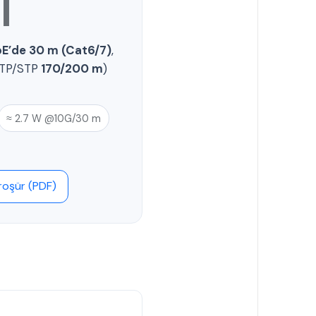
l
bE’de 30 m (Cat6/7)
,
 UTP/STP
170/200 m
)
≈ 2.7 W @10G/30 m
roşür (PDF)