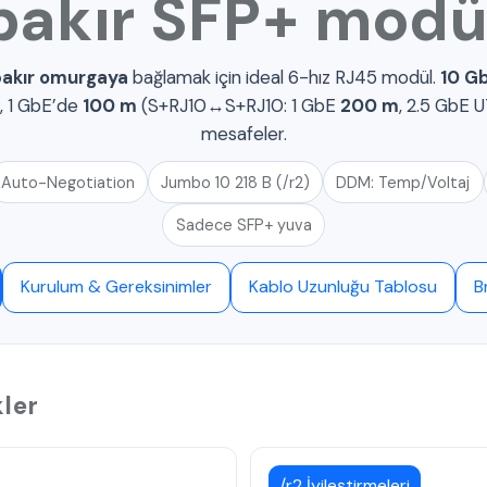
bakır SFP+ modü
akır omurgaya
bağlamak için ideal 6-hız RJ45 modül.
10 G
, 1 GbE’de
100 m
(S+RJ10↔S+RJ10: 1 GbE
200 m
, 2.5 GbE
mesafeler.
Auto-Negotiation
Jumbo 10 218 B (/r2)
DDM: Temp/Voltaj
Sadece SFP+ yuva
Kurulum & Gereksinimler
Kablo Uzunluğu Tablosu
B
kler
/r2 İyileştirmeleri