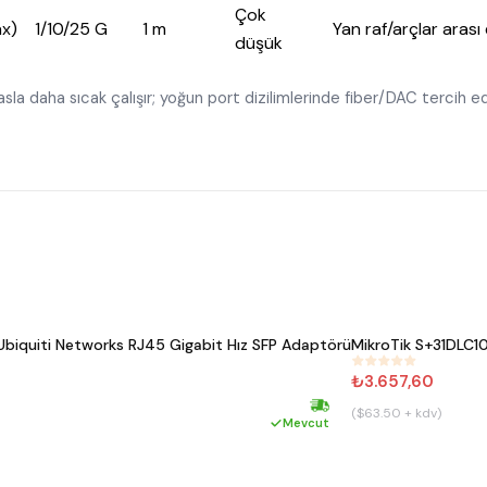
Çok
x)
1/10/25 G
1 m
Yan raf/arçlar aras
düşük
sla daha sıcak çalışır; yoğun port dizilimlerinde fiber/DAC tercih edi
iquiti Networks RJ45 Gigabit Hız SFP Adaptörü
MikroTik S+31DLC10
#
799
₺3.657,60
($63.50 + kdv)
Hızlı kargo
Mevcut