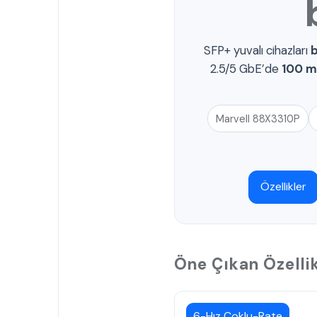
SFP+ yuvalı cihazları
b
2.5/5 GbE’de
100 m
Marvell 88X3310P
Özellikler
Öne Çıkan Özelli
6-Hız Çoklu-Rate