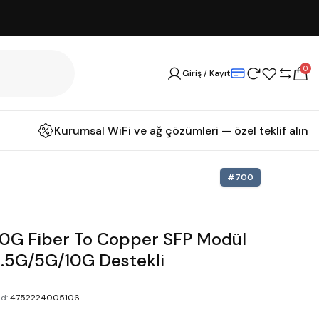
0
Giriş / Kayıt
Kurumsal WiFi ve ağ çözümleri — özel teklif alın
#
700
10G Fiber To Copper SFP Modül
.5G/5G/10G Destekli
od
:
4752224005106