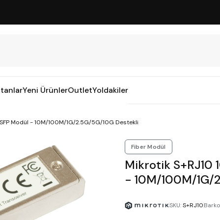
tanlar
Yeni Ürünler
Outlet
Yoldakiler
r SFP Modül - 10M/100M/1G/2.5G/5G/10G Destekli
Fiber Modül
Mikrotik S+RJ10 
- 10M/100M/1G/2
SKU
:
S+RJ10
Bark