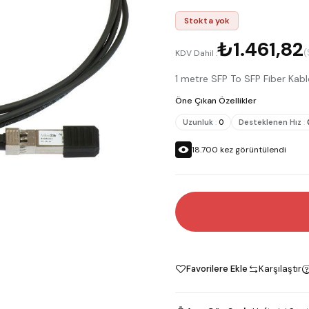
Stokta yok
₺1.461,82
(
KDV Dahil :
1 metre SFP To SFP Fiber Kab
Öne Çıkan Özellikler
Uzunluk
:
0
Desteklenen Hız
:
18.700
kez görüntülendi
Favorilere Ekle
Karşılaştır