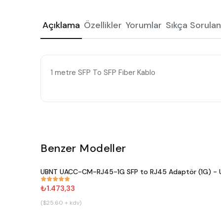
Açıklama
Özellikler
Yorumlar
Sıkça Sorulan
1 metre SFP To SFP Fiber Kablo
Benzer Modeller
UBNT UACC-CM-RJ45-1G SFP to RJ45 Adaptör (1G) - Ub
#
809
₺1.473,33
($25.60 + kdv)