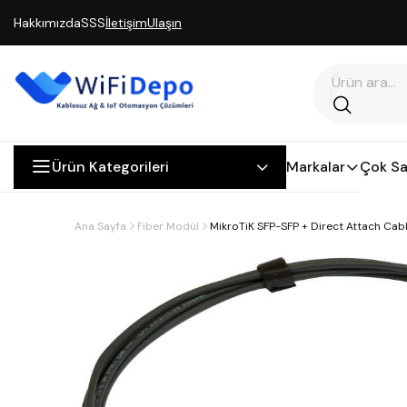
Hakkımızda
SSS
İletişim
Ulaşın
Ürün Kategorileri
Markalar
Çok Sa
Ana Sayfa
Fiber Modül
MikroTiK SFP-SFP + Direct Attach Ca