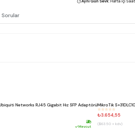
Aynı Gün Sevk
:
Hafta içi Saat
 Sorular
iquiti Networks RJ45 Gigabit Hız SFP Adaptörü
MikroTik S+31DLC10
#
799
₺3.654,55
($63.50 + kdv)
Hızlı kargo
Mevcut