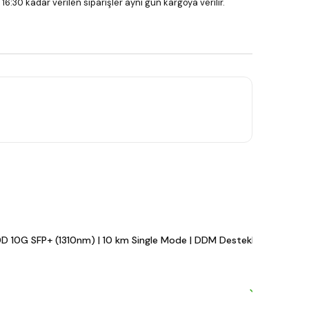
 16:30 kadar verilen siparişler aynı gün kargoya verilir.
D 10G SFP+ (1310nm) | 10 km Single Mode | DDM Destekli LC Modül
M
#
₺
($
Hızlı ka
Mevcut