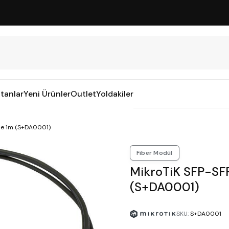
tanlar
Yeni Ürünler
Outlet
Yoldakiler
ble 1m (S+DA0001)
Fiber Modül
MikroTiK SFP-SFP
(S+DA0001)
SKU
:
S+DA0001