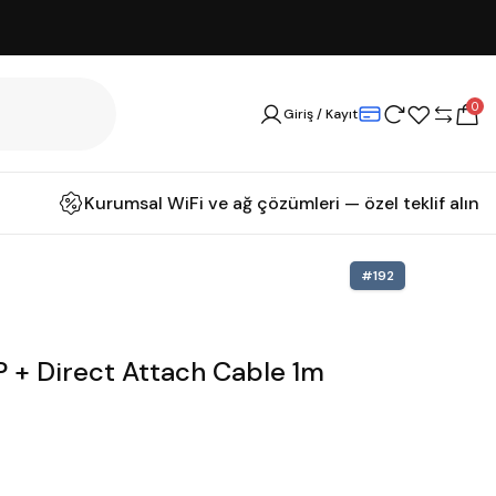
0
Giriş / Kayıt
Kurumsal WiFi ve ağ çözümleri — özel teklif alın
#
192
 + Direct Attach Cable 1m