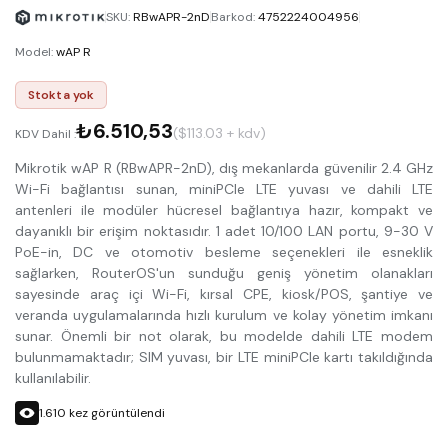
SKU
:
RBwAPR-2nD
Barkod
:
4752224004956
Model
:
wAP R
Stokta yok
₺6.510,53
($113.03 + kdv)
KDV Dahil :
Mikrotik wAP R (RBwAPR-2nD), dış mekanlarda güvenilir 2.4 GHz
Wi-Fi bağlantısı sunan, miniPCIe LTE yuvası ve dahili LTE
antenleri ile modüler hücresel bağlantıya hazır, kompakt ve
dayanıklı bir erişim noktasıdır. 1 adet 10/100 LAN portu, 9-30 V
PoE-in, DC ve otomotiv besleme seçenekleri ile esneklik
sağlarken, RouterOS'un sunduğu geniş yönetim olanakları
sayesinde araç içi Wi-Fi, kırsal CPE, kiosk/POS, şantiye ve
veranda uygulamalarında hızlı kurulum ve kolay yönetim imkanı
sunar. Önemli bir not olarak, bu modelde dahili LTE modem
bulunmamaktadır; SIM yuvası, bir LTE miniPCIe kartı takıldığında
kullanılabilir.
1.610
kez görüntülendi