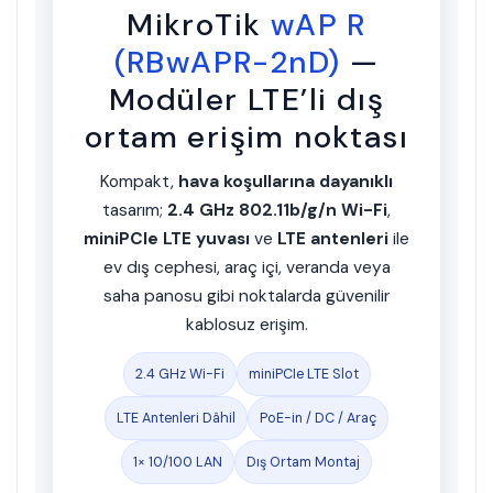
MikroTik
wAP R
(RBwAPR-2nD)
—
Modüler LTE’li dış
ortam erişim noktası
Kompakt,
hava koşullarına dayanıklı
tasarım;
2.4 GHz 802.11b/g/n Wi-Fi
,
miniPCIe LTE yuvası
ve
LTE antenleri
ile
ev dış cephesi, araç içi, veranda veya
saha panosu gibi noktalarda güvenilir
kablosuz erişim.
2.4 GHz Wi-Fi
miniPCIe LTE Slot
LTE Antenleri Dâhil
PoE-in / DC / Araç
1× 10/100 LAN
Dış Ortam Montaj