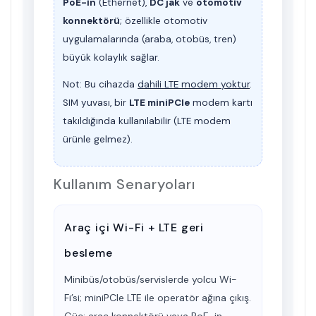
PoE-in
(Ethernet),
DC jak
ve
otomotiv
konnektörü
; özellikle otomotiv
uygulamalarında (
araba, otobüs, tren
)
büyük kolaylık sağlar.
Not:
Bu cihazda
dahili LTE modem yoktur
.
SIM yuvası, bir
LTE miniPCIe
modem kartı
takıldığında kullanılabilir (LTE modem
ürünle gelmez).
Kullanım Senaryoları
Araç içi Wi-Fi + LTE geri
besleme
Minibüs/otobüs/servislerde yolcu Wi-
Fi’si; miniPCIe LTE ile operatör ağına çıkış.
Güç: araç konnektörü veya PoE-in.