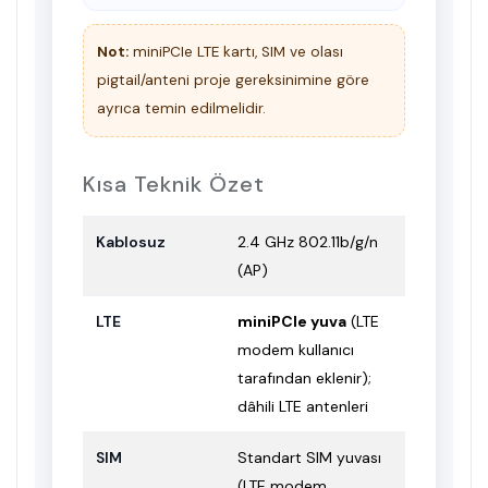
Not:
miniPCIe LTE kartı, SIM ve olası
pigtail/anteni proje gereksinimine göre
ayrıca temin edilmelidir.
Kısa Teknik Özet
Kablosuz
2.4 GHz 802.11b/g/n
(AP)
LTE
miniPCIe yuva
(LTE
modem kullanıcı
tarafından eklenir);
dâhili LTE antenleri
SIM
Standart SIM yuvası
(LTE modem