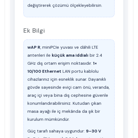
değiştirerek çözümü ölçekleyebilirsin.
Ek Bilgi
wAP R
, miniPCIe yuvası ve dâhili LTE
antenleri ile
küçük ama iddialı
bir 2.4
GHz dış ortam erişim noktasıdır.
1×
10/100 Ethernet
LAN portu kablolu
cihazlarınız için esneklik sunar. Dayanıklı
gövde sayesinde eviçi cam önü, veranda,
araç içi veya bina dış cephesine güvenle
konumlandırabilirsiniz. Kutudan çıkan
masa ayağı ile iç mekânda da şık bir
kurulum mümkündür.
Güç tarafı sahaya uygundur:
9–30 V