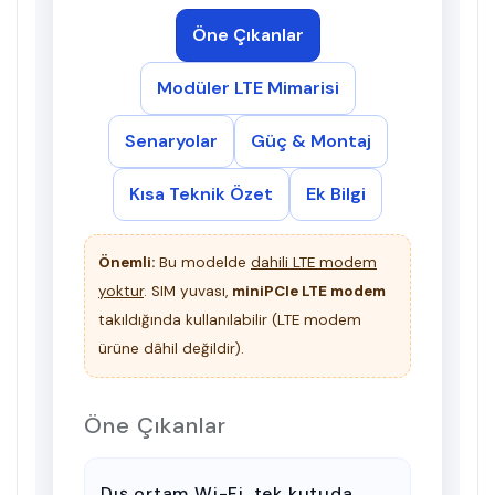
Öne Çıkanlar
Modüler LTE Mimarisi
Senaryolar
Güç & Montaj
Kısa Teknik Özet
Ek Bilgi
Önemli:
Bu modelde
dahili LTE modem
yoktur
. SIM yuvası,
miniPCIe LTE modem
takıldığında kullanılabilir (LTE modem
ürüne dâhil değildir).
Öne Çıkanlar
Dış ortam Wi-Fi, tek kutuda