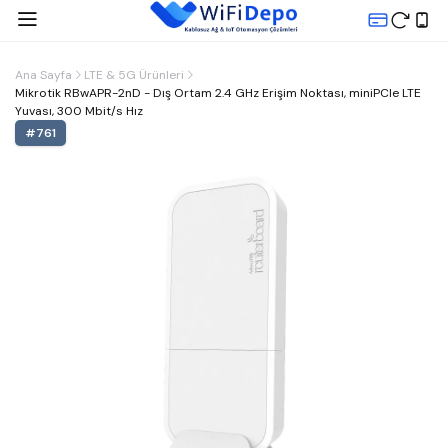
Ana Sayfa
LTE & 5G Ürünleri
Mikrotik RBwAPR-2nD - Dış Ortam 2.4 GHz Erişim Noktası, miniPCIe LTE
Yuvası, 300 Mbit/s Hız
#
761