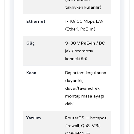
takılıyken kullanılır)
Ethernet
1× 10/100 Mbps LAN
(Ether1, PoE-in)
Güç
9–30 V
PoE-in
/ DC
jak / otomotiv
konnektörü
Kasa
Dış ortam koşullarına
dayanıklı,
duvar/tavan/direk
montaj; masa ayağı
dâhil
Yazılım
RouterOS — hotspot,
firewall, QoS, VPN,
CAPsMAN vb.