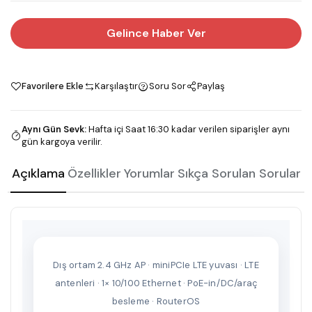
Gelince Haber Ver
Favorilere Ekle
Karşılaştır
Soru Sor
Paylaş
Aynı Gün Sevk
:
Hafta içi Saat 16:30 kadar verilen siparişler aynı
gün kargoya verilir.
Açıklama
Özellikler
Yorumlar
Sıkça Sorulan Sorular
Dış ortam 2.4 GHz AP · miniPCIe LTE yuvası · LTE
antenleri · 1× 10/100 Ethernet · PoE-in/DC/araç
besleme · RouterOS