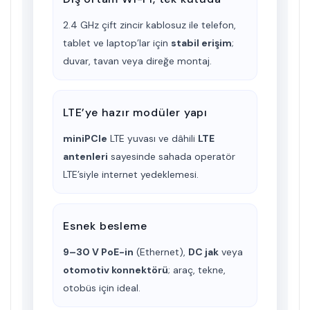
2.4 GHz çift zincir kablosuz ile telefon,
tablet ve laptop’lar için
stabil erişim
;
duvar, tavan veya direğe montaj.
LTE’ye hazır modüler yapı
miniPCIe
LTE yuvası ve dâhili
LTE
antenleri
sayesinde sahada operatör
LTE’siyle internet yedeklemesi.
Esnek besleme
9–30 V PoE-in
(Ethernet),
DC jak
veya
otomotiv konnektörü
; araç, tekne,
otobüs için ideal.