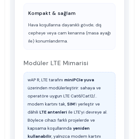
Kompakt & sağlam
Hava koşullarına dayanıklı gövde; dış
cepheye veya cam kenarına (masa ayağı
ile) konumlandırma.
Modüler LTE Mimarisi
wAP R, LTE tarafını
miniPCIe yuva
üzerinden modülerleştirir: sahaya ve
operatöre uygun
LTE Cat6/Cat12/…
modem kartını tak,
SIM
’i yerleştir ve
dâhili
LTE antenleri
ile LTE’yi devreye al.
Böylece cihazı farklı projelerde ve
kapsama koşullarında
yeniden
kullanabilir
, yalnızca modem kartını