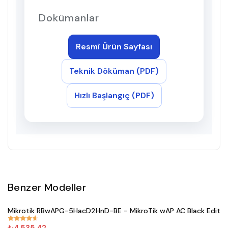
Dokümanlar
Resmî Ürün Sayfası
Teknik Döküman (PDF)
Hızlı Başlangıç (PDF)
Benzer Modeller
Satın Al
Mikrotik RBwAPG-5HacD2HnD-BE - MikroTik wAP AC Black Editio
#
671
₺4.535,42