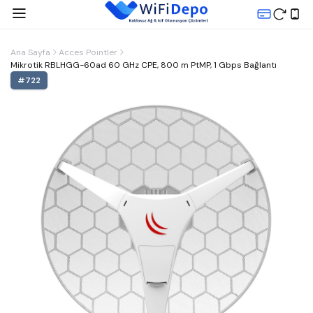
Ana Sayfa
Acces Pointler
Mikrotik RBLHGG-60ad 60 GHz CPE, 800 m PtMP, 1 Gbps Bağlantı
#
722