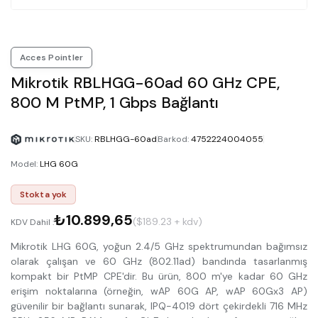
Acces Pointler
Mikrotik RBLHGG-60ad 60 GHz CPE,
800 M PtMP, 1 Gbps Bağlantı
SKU
:
RBLHGG-60ad
Barkod
:
4752224004055
Model
:
LHG 60G
Stokta yok
₺10.899,65
($189.23 + kdv)
KDV Dahil :
Mikrotik LHG 60G, yoğun 2.4/5 GHz spektrumundan bağımsız
olarak çalışan ve 60 GHz (802.11ad) bandında tasarlanmış
kompakt bir PtMP CPE'dir. Bu ürün, 800 m'ye kadar 60 GHz
erişim noktalarına (örneğin, wAP 60G AP, wAP 60Gx3 AP)
güvenilir bir bağlantı sunarak, IPQ-4019 dört çekirdekli 716 MHz