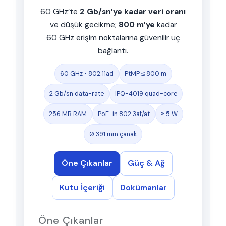
60 GHz’te
2 Gb/sn’ye kadar veri oranı
ve düşük gecikme;
800 m’ye
kadar
60 GHz erişim noktalarına güvenilir uç
bağlantı.
60 GHz • 802.11ad
PtMP ≤ 800 m
2 Gb/sn data-rate
IPQ-4019 quad-core
256 MB RAM
PoE-in 802.3af/at
≈ 5 W
Ø 391 mm çanak
Öne Çıkanlar
Güç & Ağ
Kutu İçeriği
Dokümanlar
Öne Çıkanlar