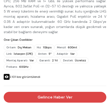
CPU, 256 MB RAM ve 1× GbE ile yüksek performans sağlar.
Ayrıca, 802.3af/at PoE-in (12–57 V) desteği ve yalnızca yaklaşık
5 W enerji tüketimi ile enerji verimliliği sunar; kutu içeriğinde LHG
montaj aparatı, hizalama aracı, Gigabit PoE enjektör ve 24 V
0.38 A adaptör bulunmaktadır. 60 GHz bandında 2 Gbps'ye
kadar veri oranı sunarak, yoğun ortamlarda düşük gecikmeli ve
stabil bir bağlantı deneyimi sağlar.
Öne Çıkan Özellikler
Ortam
:
Dış Mekan
Hız
:
1Gbps
Menzil
:
600mt
Link
:
İstasyon (CPE)
Anten
:
5°
Adaptör
:
Var
Montaj Aparatı
:
Var
Garanti
:
2 Yıl
Destek
:
Ücretsiz
Frekans
:
60GHz
2.101
kez görüntülendi
Gelince Haber Ver