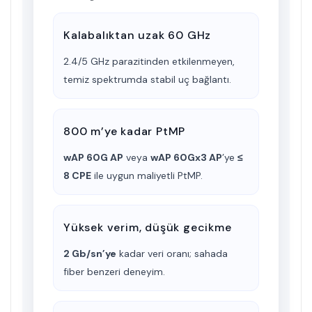
Kalabalıktan uzak 60 GHz
2.4/5 GHz parazitinden etkilenmeyen,
temiz spektrumda stabil uç bağlantı.
800 m’ye kadar PtMP
wAP 60G AP
veya
wAP 60Gx3 AP
’ye
≤
8 CPE
ile uygun maliyetli PtMP.
Yüksek verim, düşük gecikme
2 Gb/sn’ye
kadar veri oranı; sahada
fiber benzeri deneyim.