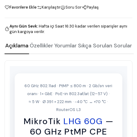
Favorilere Ekle
Karşılaştır
Soru Sor
Paylaş
Aynı Gün Sevk
:
Hafta içi Saat 16:30 kadar verilen siparişler aynı
gün kargoya verilir.
Açıklama
Özellikler
Yorumlar
Sıkça Sorulan Sorular
60 GHz 802.11ad · PtMP ≤ 800 m · 2 Gb/sn veri
oranı · 1× GbE · PoE-in 802.3af/at (12–57 V) ·
≈ 5 W · Ø 391 × 222 mm · −40 °C ↔ +70 °C ·
RouterOS L3
MikroTik
LHG 60G
—
60 GHz PtMP CPE