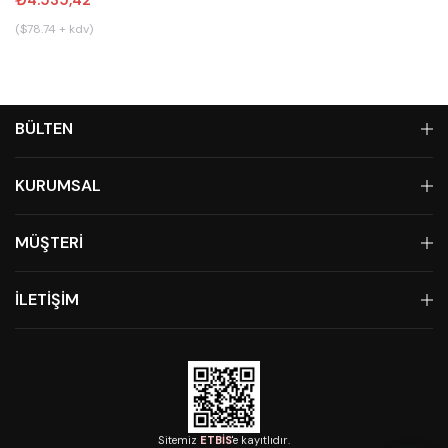
($78.74 + kdv)
BÜLTEN
KURUMSAL
MÜŞTERİ
İLETİŞİM
Sitemiz
ETBİS
'e kayıtlıdır.