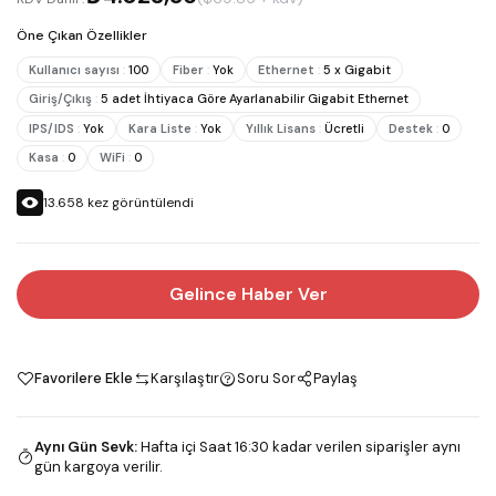
Öne Çıkan Özellikler
Kullanıcı sayısı
:
100
Fiber
:
Yok
Ethernet
:
5 x Gigabit
Giriş/Çıkış
:
5 adet İhtiyaca Göre Ayarlanabilir Gigabit Ethernet
IPS/IDS
:
Yok
Kara Liste
:
Yok
Yıllık Lisans
:
Ücretli
Destek
:
0
Kasa
:
0
WiFi
:
0
13.658
kez görüntülendi
Gelince Haber Ver
Favorilere Ekle
Karşılaştır
Soru Sor
Paylaş
Aynı Gün Sevk
:
Hafta içi Saat 16:30 kadar verilen siparişler aynı
gün kargoya verilir.