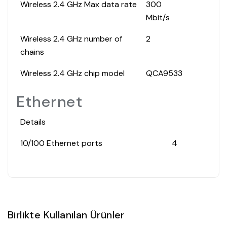
Wireless 2.4 GHz Max data rate
300
Mbit/s
Wireless 2.4 GHz number of
2
chains
Wireless 2.4 GHz chip model
QCA9533
Ethernet
Details
10/100 Ethernet ports
4
Birlikte Kullanılan Ürünler
Satın Al