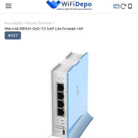
Ana Sayfa
Acces Pointler
Mikrotik RB941-2nD-TC hAP Lite Firewall +AP
#
227