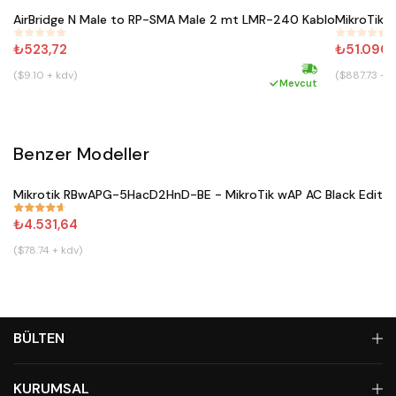
AirBridge N Male to RP-SMA Male 2 mt LMR-240 Kablo
MikroTik 
#
352
#
287
₺523,72
₺51.090,
($9.10 + kdv)
($887.73 + k
Hızlı kargo
Mevcut
Benzer Modeller
Satın Al
Mikrotik RBwAPG-5HacD2HnD-BE - MikroTik wAP AC Black Editio
#
671
₺4.531,64
($78.74 + kdv)
BÜLTEN
KURUMSAL