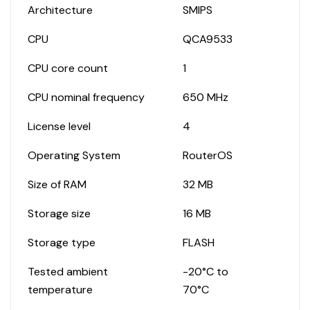
Architecture
SMIPS
CPU
QCA9533
CPU core count
1
CPU nominal frequency
650 MHz
License level
4
Operating System
RouterOS
Size of RAM
32 MB
Storage size
16 MB
Storage type
FLASH
Tested ambient
-20°C to
temperature
70°C