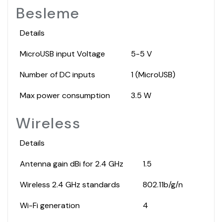
Besleme
Details
MicroUSB input Voltage
5-5 V
Number of DC inputs
1 (MicroUSB)
Max power consumption
3.5 W
Wireless
Details
Antenna gain dBi for 2.4 GHz
1.5
Wireless 2.4 GHz standards
802.11b/g/n
Wi-Fi generation
4