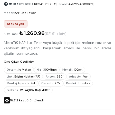
SKU
:
RB941-2nD-TC
Barkod
:
4752224003102
Model
:
hAP Lite Tower
Stokta yok
₺1.260,96
($21.91 + kdv)
KDV Dahil :
MikroTiK hAP lite, Evler veya küçük ölçekli işletmelerin router ve
kablosuz ihtiyaçlarını karşılamak amacı ile hepsi bir arada
çözüm sunmaktadır.
Öne Çıkan Özellikler
Ortam
:
İç Mekan
Hız
:
300Mbps
Menzil
:
100mt
Link
:
Erişim Noktası(AP)
Anten
:
360°
Adaptör
:
Var
Montaj Aparatı
:
Yok
Garanti
:
2 Yıl
Destek
:
Ücretsiz
Frekans
:
WiFi4(802.11n)2.4HGz
18.212
kez görüntülendi