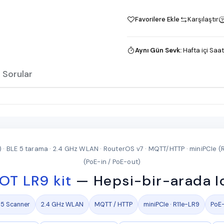
Favorilere Ekle
Karşılaştır
Aynı Gün Sevk
:
Hafta içi Saat
 Sorular
 BLE 5 tarama · 2.4 GHz WLAN · RouterOS v7 · MQTT/HTTP · miniPCIe (R
(PoE-in / PoE-out)
OT LR9 kit
— Hepsi-bir-arada I
 5 Scanner
2.4 GHz WLAN
MQTT / HTTP
miniPCIe · R11e-LR9
PoE-