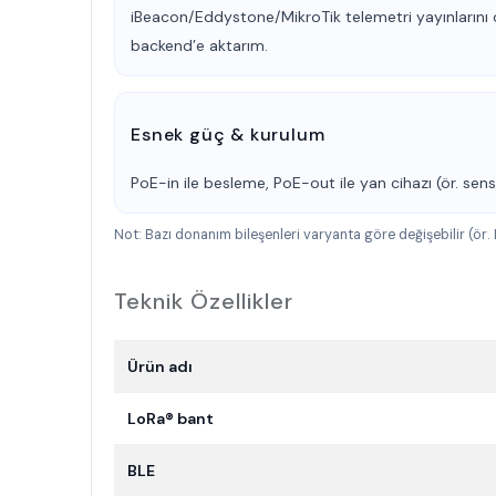
iBeacon/Eddystone/MikroTik telemetri yayınların
backend’e aktarım.
Esnek güç & kurulum
PoE-in ile besleme, PoE-out ile yan cihazı (ör. sen
Not: Bazı donanım bileşenleri varyanta göre değişebilir (ör.
Teknik Özellikler
Ürün adı
LoRa® bant
BLE