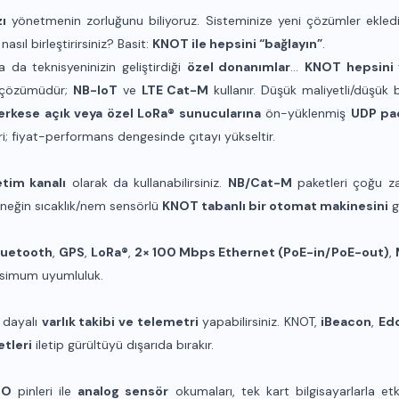
zı
yönetmenin zorluğunu biliyoruz. Sisteminize yeni çözümler ekled
sıl birleştirirsiniz? Basit:
KNOT ile hepsini “bağlayın”
.
 da teknisyeninizin geliştirdiği
özel donanımlar
…
KNOT hepsini 
i çözümüdür;
NB-IoT
ve
LTE Cat-M
kullanır. Düşük maliyetli/düşük b
erkese açık veya özel LoRa® sunucularına
ön-yüklenmiş
UDP pa
ri; fiyat-performans dengesinde çıtayı yükseltir.
tim kanalı
olarak da kullanabilirsiniz.
NB/Cat-M
paketleri çoğu z
rneğin sıcaklık/nem sensörlü
KNOT tabanlı bir otomat makinesini
g
luetooth
,
GPS
,
LoRa®
,
2× 100 Mbps Ethernet (PoE-in/PoE-out)
,
simum uyumluluk.
 dayalı
varlık takibi ve telemetri
yapabilirsiniz. KNOT,
iBeacon
,
Ed
ketleri
iletip gürültüyü dışarıda bırakır.
IO
pinleri ile
analog sensör
okumaları, tek kart bilgisayarlarla et