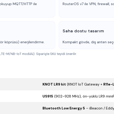
ı okuyup MQTT/HTTP ile
RouterOS v7 ile VPN, firewall, sc
Saha dostu tasarım
sör köprüsü) enerjilendirme.
Kompakt gövde, dış anten seçen
 LTE-M/NB-IoT modülü). Siparişte SKU teyidi önerilir.
KNOT LR9 kit
(KNOT IoT Gateway +
R11e-
US915
(902–928 MHz), ön-yüklü LR9 miniPC
Bluetooth Low Energy 5
– iBeacon / Eddy