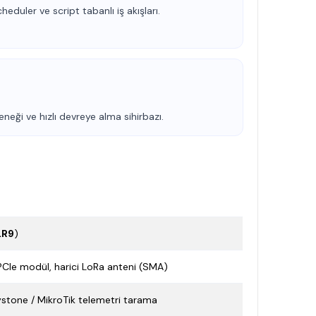
heduler ve script tabanlı iş akışları.
eği ve hızlı devreye alma sihirbazı.
LR9
)
Ie modül, harici LoRa anteni (SMA)
stone / MikroTik telemetri tarama