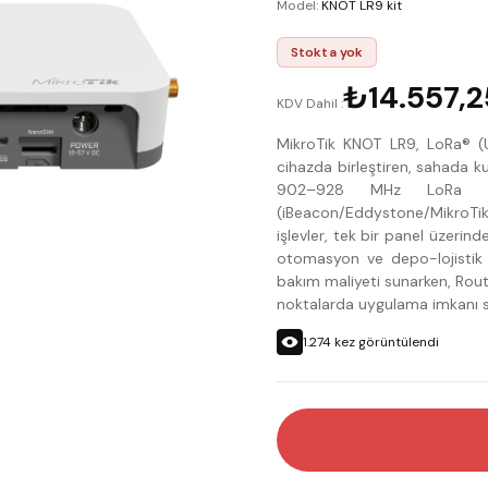
Model
:
KNOT LR9 kit
Stokta yok
₺14.557,2
KDV Dahil :
MikroTik KNOT LR9, LoRa® (U
cihazda birleştiren, sahada ku
902–928 MHz LoRa up
(iBeacon/Eddystone/MikroTik 
işlevler, tek bir panel üzerin
otomasyon ve depo-lojistik g
bakım maliyeti sunarken, Rout
noktalarda uygulama imkanı s
1.274
kez görüntülendi