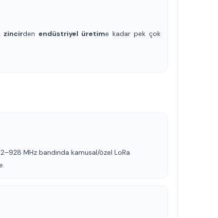
 zincir
den
endüstriyel üretim
e kadar pek çok
902–928 MHz bandında kamusal/özel LoRa
e.