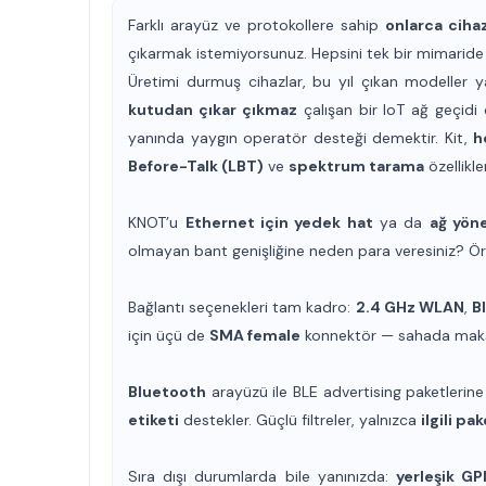
Farklı arayüz ve protokollere sahip
onlarca ciha
çıkarmak istemiyorsunuz. Hepsini tek bir mimaride na
Üretimi durmuş cihazlar, bu yıl çıkan modeller ya
kutudan çıkar çıkmaz
çalışan bir IoT ağ geçid
yanında yaygın operatör desteği demektir. Kit,
h
Before-Talk (LBT)
ve
spektrum tarama
özellikle
KNOT’u
Ethernet için yedek hat
ya da
ağ yöne
olmayan bant genişliğine neden para veresiniz? Ö
Bağlantı seçenekleri tam kadro:
2.4 GHz WLAN
,
B
için üçü de
SMA female
konnektör — sahada mak
Bluetooth
arayüzü ile BLE
advertising
paketlerine
etiketi
destekler. Güçlü filtreler, yalnızca
ilgili pa
Sıra dışı durumlarda bile yanınızda:
yerleşik GP