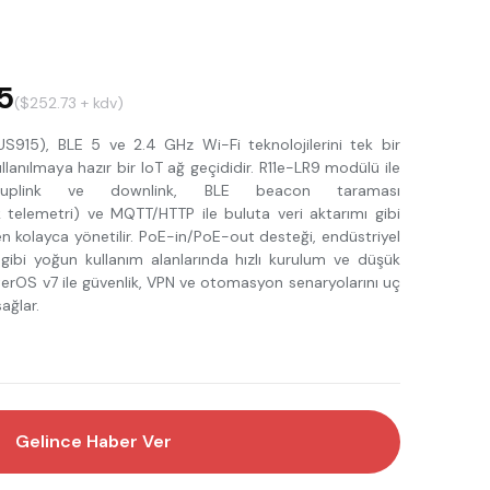
5
($252.73 + kdv)
S915), BLE 5 ve 2.4 GHz Wi-Fi teknolojilerini tek bir
llanılmaya hazır bir IoT ağ geçididir. R11e-LR9 modülü ile
link ve downlink, BLE beacon taraması
telemetri) ve MQTT/HTTP ile buluta veri aktarımı gibi
den kolayca yönetilir. PoE-in/PoE-out desteği, endüstriyel
ibi yoğun kullanım alanlarında hızlı kurulum ve düşük
erOS v7 ile güvenlik, VPN ve otomasyon senaryolarını uç
ağlar.
Gelince Haber Ver