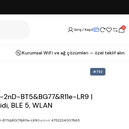
0
Giriş / Kayıt
Kurumsal WiFi ve ağ çözümleri — özel teklif alın
#
732
R-2nD-BT5&BG77&R11e-LR9 |
idi, BLE 5, WLAN
D-BT5&BG77&R11e-LR9
Barkod
:
4752224007865