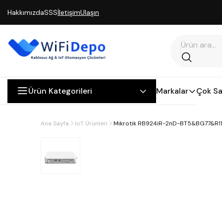
Hakkımızda
SSS
İletişim
Ulaşın
Ürün Kategorileri
Markalar
Çok Sa
Ana Sayfa
IoT Ürünleri
Mikrotik RB924iR-2nD-BT5&BG77&R11e-