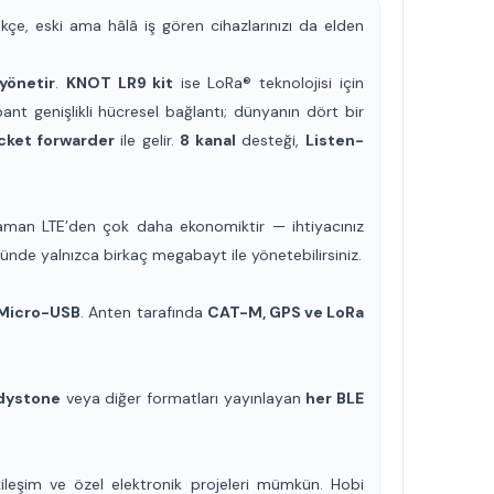
ikçe,
eski ama hâlâ iş gören
cihazlarınızı da elden
yönetir
.
KNOT LR9 kit
ise LoRa® teknolojisi için
ant genişlikli hücresel bağlantı; dünyanın dört bir
cket forwarder
ile gelir.
8 kanal
desteği,
Listen-
aman LTE’den çok daha ekonomiktir — ihtiyacınız
ünde yalnızca
birkaç megabayt
ile yönetebilirsiniz.
Micro-USB
. Anten tarafında
CAT-M, GPS ve LoRa
dystone
veya
diğer
formatları yayınlayan
her BLE
kileşim ve özel elektronik projeleri mümkün. Hobi