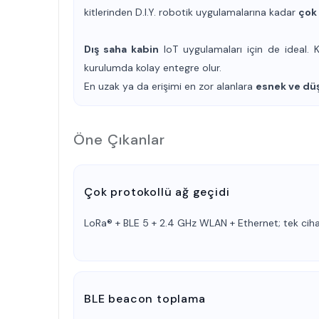
kitlerinden
D.I.Y. robotik
uygulamalarına kadar
çok 
Dış saha kabin
IoT uygulamaları için de ideal.
kurulumda kolay entegre olur.
En uzak ya da erişimi en zor alanlara
esnek ve düş
Öne Çıkanlar
Çok protokollü ağ geçidi
LoRa® + BLE 5 + 2.4 GHz WLAN + Ethernet; tek ciha
BLE beacon toplama