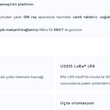
amaçlı bir platform
.
 Kutudan çıkan
DIN ray
aparatıyla tarımdan
varlık takibi
ne,
soğuk
ük maliyetli bağlantıyı
MikroTik
KNOT
ile götürün.
US915 LoRa® LR9
zla çoklu telemetri kaynağı.
R11e-LR9 miniPCIe modül ile 
sunucularına paket yönlendirm
Uçta otomasyon