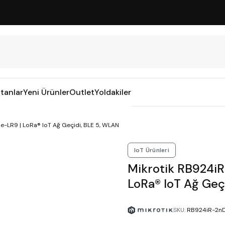
tanlar
Yeni Ürünler
Outlet
Yoldakiler
LR9 | LoRa® IoT Ağ Geçidi, BLE 5, WLAN
IoT Ürünleri
Mikrotik RB924i
LoRa® IoT Ağ Geç
SKU
:
RB924iR-2n