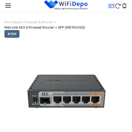
Ana Sayfa
Firewall & Router
Mikrotik hEX S Firewall Router + SFP (RB760iGS)
#
199