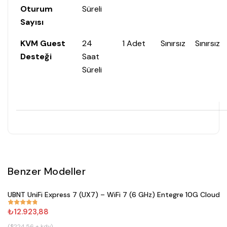
Oturum
Süreli
Sayısı
KVM Guest
24
1 Adet
Sınırsız
Sınırsız
Desteği
Saat
Süreli
Benzer Modeller
Satın Al
UBNT UniFi Express 7 (UX7) – WiFi 7 (6 GHz) Entegre 10G Cloud 
#
833
₺12.923,88
($224.56 + kdv)