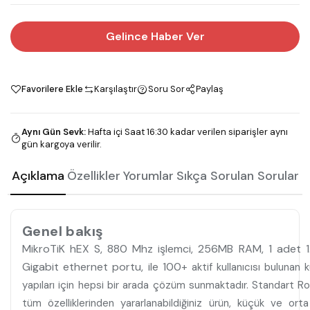
Gelince Haber Ver
Favorilere Ekle
Karşılaştır
Soru Sor
Paylaş
Aynı Gün Sevk
:
Hafta içi Saat 16:30 kadar verilen siparişler aynı
gün kargoya verilir.
Açıklama
Özellikler
Yorumlar
Sıkça Sorulan Sorular
Genel bakış
MikroTiK hEX S, 880 Mhz işlemci, 256MB RAM, 1 adet 
Gigabit ethernet portu, ile 100
+ aktif kullanıcısı bulunan
yapıları için hepsi bir arada çözüm sunmaktadır. Standart R
tüm özelliklerinden yararlanabildiğiniz ürün, küçük ve ort