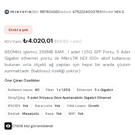
SKU
:
RB760iGS
Barkod
:
4752224002785
Model
:
hEX S
Stokta yok
₺4.020,01
($69.85 + kdv)
KDV Dahil :
880MHz işlemci, 256MB RAM , 1 adet 1.25G SFP Portu, 5 Adet
Gigabit ethernet portu, ile MikroTiK hEX 100+ aktif kullanıcısı
bulunan orta ölçekli ağ yapıları için hepsi bir arada çözüm
sunmaktadır. (Kablosuz özelliği yoktur)
Öne Çıkan Özellikler
Kullanıcı sayısı
:
80
Fiber
:
1 x 1.25G
Ethernet
:
5 x Gigabit
Giriş/Çıkış
:
5 adet İhtiyaca Göre Ayarlanabilir Gigabit Ethernet
IPS/IDS
:
Yok
Kara Liste
:
Yok
Yıllık Lisans
:
Ücretli
Destek
:
Masaüstü
Kasa
:
Yok
WiFi
:
Yok
27.306
kez görüntülendi