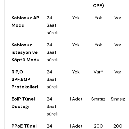
CPE)
Kablosuz AP
24
Yok
Yok
Var
Modu
Saat
süreli
Kablosuz
24
Yok
Yok
Var
istasyon ve
Saat
Köptü Modu
süreli
RIP,O
24
Yok
Var*
Var
SPF,BGP
Saat
Protokolleri
süreli
EoIP Tünel
24
1 Adet
Sınırsız
Sınırsız
Desteği
Saat
süreli
PPoE Tünel
24
1 Adet
200
200