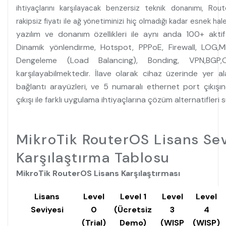
ihtiyaçlarını karşılayacak benzersiz teknik donanımı, Ro
rakipsiz fiyatı ile ağ yönetiminizi hiç olmadığı kadar esnek hale
yazılım ve donanım özellikleri ile aynı anda 100+ aktif k
Dinamik yönlendirme, Hotspot, PPPoE, Firewall, LOG,
Dengeleme (Load Balancing), Bonding, VPN,BGP,OS
karşılayabilmektedir. İlave olarak cihaz üzerinde yer 
bağlantı arayüzleri, ve 5 numaralı ethernet port çıkış
çıkışı ile farklı uygulama ihtiyaçlarına çözüm alternatifleri
MikroTik RouterOS Lisans Sev
Karşılaştırma Tablosu
MikroTik RouterOS Lisans Karşılaştırması
Lisans
Level
Level 1
Level
Level
Seviyesi
0
(Ücretsiz
3
4
(Trial)
Demo)
(WISP
(WISP)