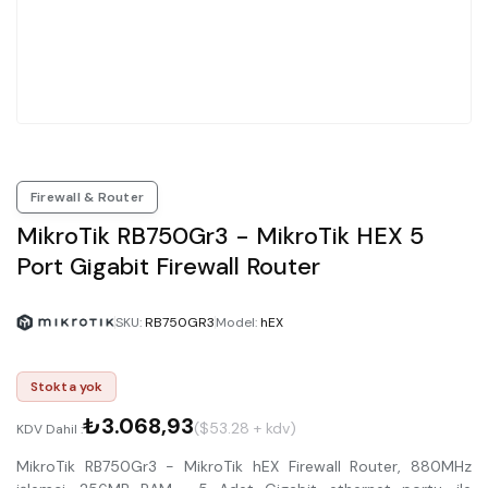
Firewall & Router
MikroTik RB750Gr3 - MikroTik HEX 5
Port Gigabit Firewall Router
SKU
:
RB750GR3
Model
:
hEX
Stokta yok
₺3.068,93
($53.28 + kdv)
KDV Dahil :
MikroTik RB750Gr3 - MikroTik hEX Firewall Router, 880MHz