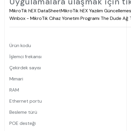
Uygulamalara ulaşmak için tık
MikroTik hEX DataSheet
MikroTik hEX Yazılım Güncellemesi
Winbox - MikroTik Cihaz Yönetim Programı
The Dude Ağ T
Ürün kodu
İşlemci frekansı
Çekirdek sayısı
Mimari
RAM
Ethernet portu
Besleme türü
POE desteği