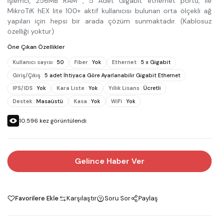
işlemci, 256MB RAM , 5 Adet Gigabit ethernet portu, ile
MikroTiK hEX lite 100+ aktif kullanıcısı bulunan orta ölçekli ağ
yapıları için hepsi bir arada çözüm sunmaktadır. (Kablosuz
özelliği yoktur)
Öne Çıkan Özellikler
Kullanıcı sayısı
:
50
Fiber
:
Yok
Ethernet
:
5 x Gigabit
Giriş/Çıkış
:
5 adet İhtiyaca Göre Ayarlanabilir Gigabit Ethernet
IPS/IDS
:
Yok
Kara Liste
:
Yok
Yıllık Lisans
:
Ücretli
Destek
:
Masaüstü
Kasa
:
Yok
WiFi
:
Yok
10.596
kez görüntülendi
Gelince Haber Ver
Favorilere Ekle
Karşılaştır
Soru Sor
Paylaş