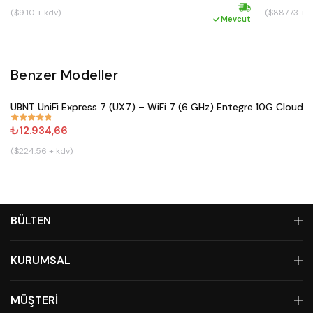
($9.10 + kdv)
($887.73 + k
Hızlı kargo
Mevcut
Benzer Modeller
Satın Al
UBNT UniFi Express 7 (UX7) – WiFi 7 (6 GHz) Entegre 10G Cloud 
#
833
₺12.934,66
($224.56 + kdv)
BÜLTEN
KURUMSAL
MÜŞTERİ