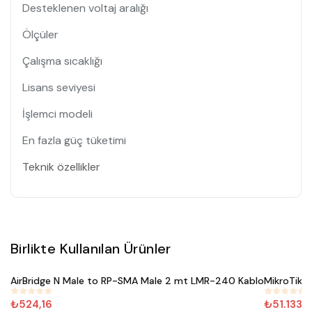
Desteklenen voltaj aralığı
Ölçüler
Çalışma sıcaklığı
Lisans seviyesi
İşlemci modeli
En fazla güç tüketimi
Teknik özellikler
Birlikte Kullanılan Ürünler
Satın Al
AirBridge N Male to RP-SMA Male 2 mt LMR-240 Kablo
MikroTik 
#
352
#
287
₺524,16
₺51.133,