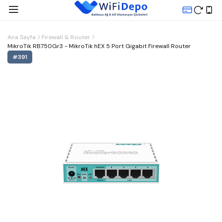
Ana Sayfa
Firewall & Router
MikroTik RB750Gr3 - MikroTik hEX 5 Port Gigabit Firewall Router
#
391