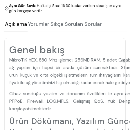
Aynı Gün Sevk
:
Hafta içi Saat 16:30 kadar verilen siparişler aynı
gün kargoya verilir.
Açıklama
Yorumlar
Sıkça Sorulan Sorular
Genel bakış
MikroTiK hEX, 880 Mhz işlemci, 256MB RAM, 5 adet Gigabi
ağ yapıları için hepsi bir arada çözüm sunmaktadır. Stand
ürün, küçük ve orta ölçekli işletmelerin tüm ihtiyaçlarını k
fiyatı ile ağ yönetiminizi hiç olmadığı kadar esnek hale getiriyo
Cihaz sunduğu yazılım ve donanım özellikleri ile aynı an
PPPoE, Firewall, LOG,MPLS, Gelişmiş QoS, Yük Denge
karşılayabilmektedir.
Ürün Dökümanı, Yazılım Günce