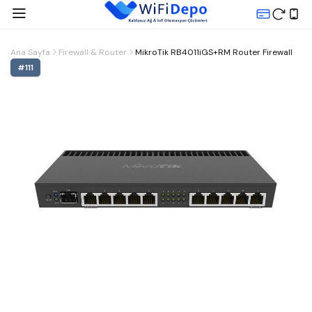
Ana Sayfa
Firewall & Router
MikroTik RB4011iGS+RM Router Firewall
#
111