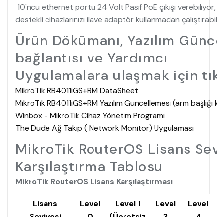
10'ncu ethernet portu 24 Volt Pasif PoE çıkışı verebiliyor
destekli cihazlarınızı ilave adaptör kullanmadan çalıştırabili
Ürün Dökümanı, Yazılım Günc
bağlantısı ve Yardımcı
Uygulamalara ulaşmak için tık
MikroTik RB4011iGS+RM DataSheet
MikroTik RB4011iGS+RM Yazılım Güncellemesi (arm başlığı k
Winbox - MikroTik Cihaz Yönetim Programı
The Dude Ağ Takip ( Network Monitor) Uygulaması
MikroTik RouterOS Lisans Sev
Karşılaştırma Tablosu
MikroTik RouterOS Lisans Karşılaştırması
Lisans
Level
Level 1
Level
Level
Seviyesi
0
(Ücretsiz
3
4