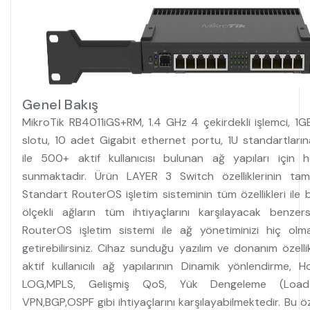
Genel Bakış
MikroTik RB4011iGS+RM, 1.4 GHz 4 çekirdekli işlemci, 1
slotu, 10 adet Gigabit ethernet portu, 1U standartları
ile 500+ aktif kullanıcısı bulunan ağ yapıları için
sunmaktadır. Ürün LAYER 3 Switch özelliklerinin tam
Standart RouterOS işletim sisteminin tüm özellikleri ile b
ölçekli ağların tüm ihtiyaçlarını karşılayacak benze
RouterOS işletim sistemi ile ağ yönetiminizi hiç ol
getirebilirsiniz. Cihaz sunduğu yazılım ve donanım özell
aktif kullanıcılı ağ yapılarının Dinamik yönlendirme, H
LOG,MPLS, Gelişmiş QoS, Yük Dengeleme (Load 
VPN,BGP,OSPF gibi ihtiyaçlarını karşılayabilmektedir. Bu öz