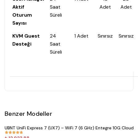
Aktif
Saat
Adet
Adet
Oturum
Süreli
Sayısı
KVM Guest
24
1 Adet
Sınırsız
Sınırsız
Desteği
Saat
Süreli
Benzer Modeller
Satın Al
UBNT UniFi Express 7 (UX7) – WiFi 7 (6 GHz) Entegre 10G Cloud 
#
833