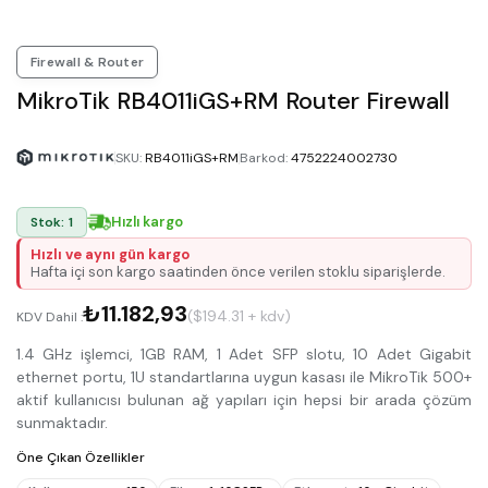
Firewall & Router
MikroTik RB4011iGS+RM Router Firewall
SKU
:
RB4011iGS+RM
Barkod
:
4752224002730
Hızlı kargo
Stok: 1
Hızlı ve aynı gün kargo
Hafta içi son kargo saatinden önce verilen stoklu siparişlerde.
₺11.182,93
($194.31 + kdv)
KDV Dahil :
1.4 GHz işlemci, 1GB RAM, 1 Adet SFP slotu, 10 Adet Gigabit
ethernet portu, 1U standartlarına uygun kasası ile MikroTik 500+
aktif kullanıcısı bulunan ağ yapıları için hepsi bir arada çözüm
sunmaktadır.
Öne Çıkan Özellikler