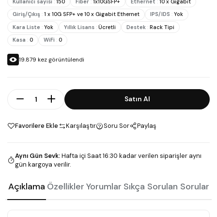
Kullanıcı sayısı
:
150
Fiber
:
1x10GSFP+
Ethernet
:
10 x Gigabit
Giriş/Çıkış
:
1 x 10G SFP+ ve 10 x Gigabit Ethernet
IPS/IDS
:
Yok
Kara Liste
:
Yok
Yıllık Lisans
:
Ücretli
Destek
:
Rack Tipi
Kasa
:
0
WiFi
:
0
19.879
kez görüntülendi
Adet
Satın Al
Favorilere Ekle
Karşılaştır
Soru Sor
Paylaş
Aynı Gün Sevk
:
Hafta içi Saat 16:30 kadar verilen siparişler aynı
gün kargoya verilir.
Açıklama
Özellikler
Yorumlar
Sıkça Sorulan Sorular