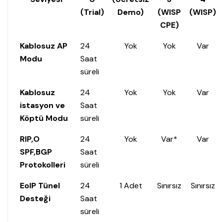
(Trial)
Demo)
(WISP
(WISP)
CPE)
Kablosuz AP
24
Yok
Yok
Var
Modu
Saat
süreli
Kablosuz
24
Yok
Yok
Var
istasyon ve
Saat
Köptü Modu
süreli
RIP,O
24
Yok
Var*
Var
SPF,BGP
Saat
Protokolleri
süreli
EoIP Tünel
24
1 Adet
Sınırsız
Sınırsız
Desteği
Saat
süreli