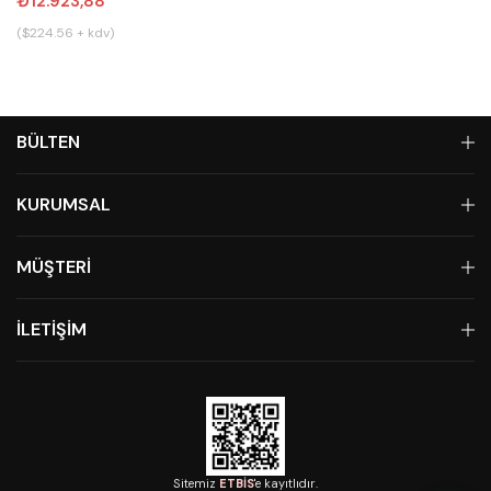
₺12.923,88
($224.56 + kdv)
BÜLTEN
KURUMSAL
MÜŞTERİ
İLETİŞİM
Sitemiz
ETBİS
'e kayıtlıdır.