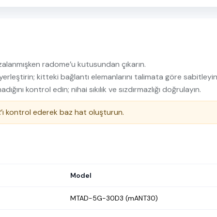
alanmışken radome’u kutusundan çıkarın.
leştirin; kitteki bağlantı elemanlarını talimata göre sabitleyin
ğını kontrol edin; nihai sıkılık ve sızdırmazlığı doğrulayın.
’ı kontrol ederek baz hat oluşturun.
Model
MTAD-5G-30D3 (mANT30)