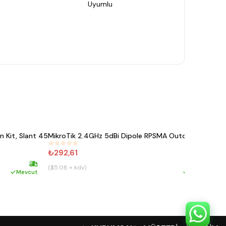
Uyumlu
 Kit, Slant 45
MikroTik 2.4GHz 5dBi Dipole RPSMA Outdoor Anten
M
#
545
₺292,61
₺
($5.08 + kdv)
(
Hızlı kargo
Hızlı ka
Mevcut
Mevcut