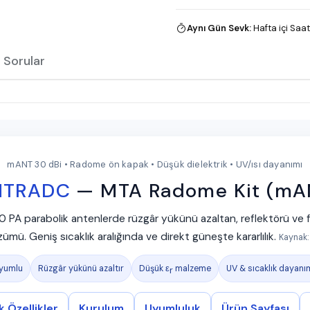
Aynı Gün Sevk
:
Hafta içi Saat
 Sorular
mANT 30 dBi • Radome ön kapak • Düşük dielektrik • UV/ısı dayanımı
MTRADC
— MTA Radome Kit (mAN
 parabolik antenlerde rüzgâr yükünü azaltan, reflektörü ve 
ümü. Geniş sıcaklık aralığında ve direkt güneşte kararlılık.
Kaynak:
yumlu
Rüzgâr yükünü azaltır
Düşük ε
malzeme
UV & sıcaklık dayanı
r
k Özellikler
Kurulum
Uyumluluk
Ürün Sayfası