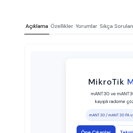
Açıklama
Özellikler
Yorumlar
Sıkça Sorulan
MikroTik
mANT30 ve mANT30 PA
kayıplı radome çöz
mANT 30 / mANT 30 PA u
Öne Çıkanlar
Tekni