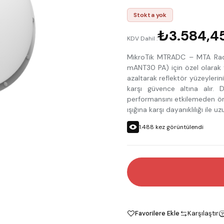
Stokta yok
₺3.584,4
KDV Dahil :
MikroTik MTRADC – MTA Rad
mANT30 PA) için özel olarak t
azaltarak reflektör yüzeylerin
karşı güvence altına alır. 
performansını etkilemeden ömr
ışığına karşı dayanıklılığı ile u
1.488
kez görüntülendi
Favorilere Ekle
Karşılaştır