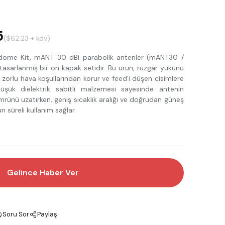
5
($62.23 + kdv)
ome Kit, mANT 30 dBi parabolik antenler (mANT30 /
asarlanmış bir ön kapak setidir. Bu ürün, rüzgar yükünü
i zorlu hava koşullarından korur ve feed'i düşen cisimlere
Düşük dielektrik sabitli malzemesi sayesinde antenin
ünü uzatırken, geniş sıcaklık aralığı ve doğrudan güneş
zun süreli kullanım sağlar.
Gelince Haber Ver
Soru Sor
Paylaş