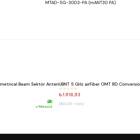
MTAD-5G-30D3-PA (mANT30 PA)
metrical Beam Sektör Anten
UBNT 5 GHz airFiber OMT RD Conversion
#
582
₺1.916,93
($33.28 + kdv)
Hızlı kargo
Mevcut