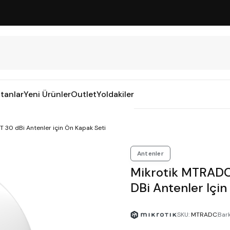
tanlar
Yeni Ürünler
Outlet
Yoldakiler
30 dBi Antenler için Ön Kapak Seti
Antenler
Mikrotik MTRAD
DBi Antenler Için
SKU
:
MTRADC
Bar