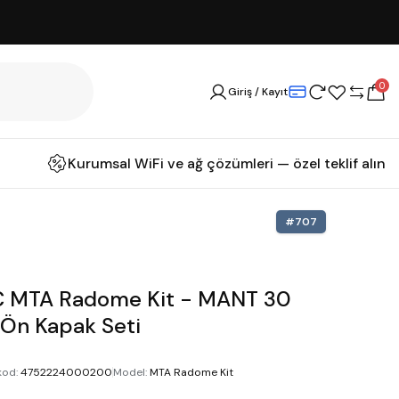
0
Giriş / Kayıt
Kurumsal WiFi ve ağ çözümleri — özel teklif alın
#
707
C MTA Radome Kit - MANT 30
 Ön Kapak Seti
kod
:
4752224000200
Model
:
MTA Radome Kit