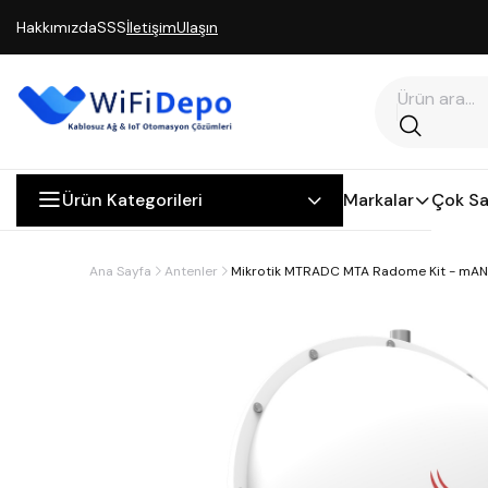
Hakkımızda
SSS
İletişim
Ulaşın
Ürün Kategorileri
Markalar
Çok Sa
Ana Sayfa
Antenler
Mikrotik MTRADC MTA Radome Kit - mANT 