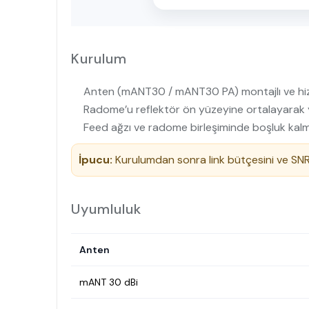
Kurulum
Anten (mANT30 / mANT30 PA) montajlı ve hiz
Radome’u reflektör ön yüzeyine ortalayarak yer
Feed ağzı ve radome birleşiminde boşluk kalmadı
İpucu:
Kurulumdan sonra link bütçesini ve SNR
Uyumluluk
Anten
mANT 30 dBi