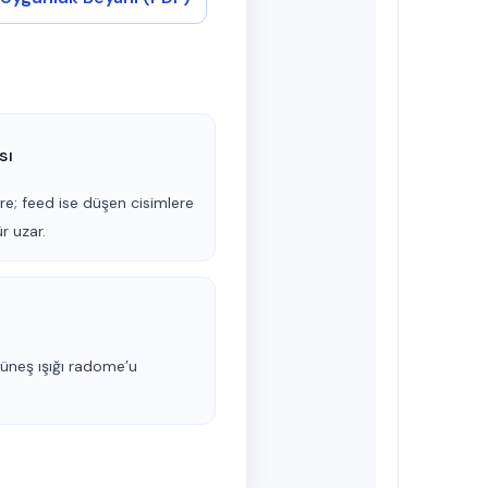
sı
ere; feed ise düşen cisimlere
r uzar.
 güneş ışığı radome’u