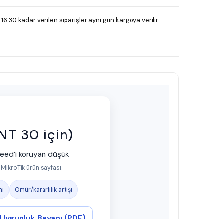
 16:30 kadar verilen siparişler aynı gün kargoya verilir.
T 30 için)
feed’i koruyan düşük
 MikroTik ürün sayfası.
mı
Ömür/kararlılık artışı
Uygunluk Beyanı (PDF)