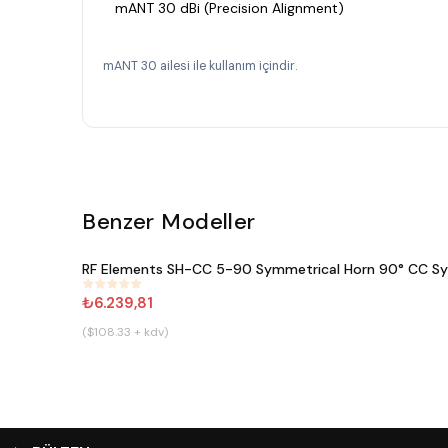
mANT 30 dBi (Precision Alignment)
mANT 30 ailesi ile kullanım içindir.
Benzer Modeller
RF Elements SH-CC 5-90 Symmetrical Horn 90° CC Sy
#
644
₺6.239,81
($108.33 + kdv)