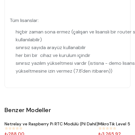
Tüm lisanslar:
hiçbir zaman sona ermez (çalışan ve lisanslı bir router 
kullanılabilir)
sınırsız sayıda arayüz kullanabilir
her biri bir cihaz ve kurulum içindir
sınırsız yazılım yükseltmesi vardır (istisna - demo lisa
yükseltmesine izin vermez (7.8'den itibaren))
Benzer Modeller
Satın Al
Satın Al
Netrelay ve Raspberry Pi RTC Modülü (Pil Dahil)
MikroTik Level 5 L
#
911
#
405
₺288,00
₺3.265,92