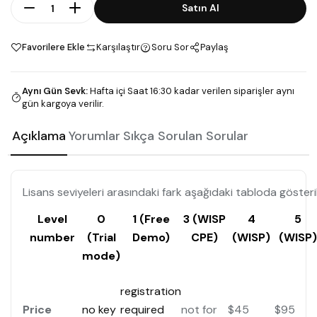
Adet
Satın Al
Favorilere Ekle
Karşılaştır
Soru Sor
Paylaş
Aynı Gün Sevk
:
Hafta içi Saat 16:30 kadar verilen siparişler aynı
gün kargoya verilir.
Açıklama
Yorumlar
Sıkça Sorulan Sorular
Lisans seviyeleri arasındaki fark aşağıdaki tabloda gösteri
Level
0
1 (Free
3 (WISP
4
5
number
(Trial
Demo)
CPE)
(WISP)
(WISP)
mode)
registration
Price
no key
required
not for
$45
$95