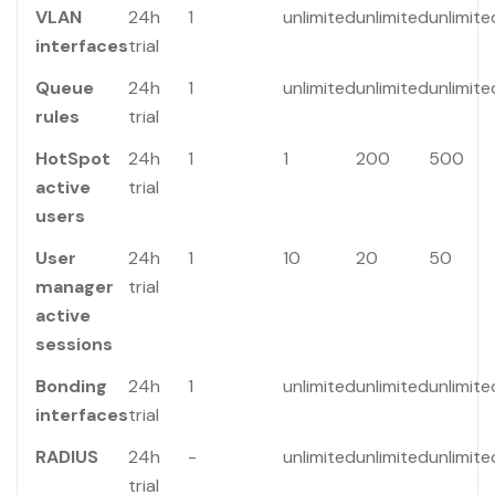
VLAN
24h
1
unlimited
unlimited
unlimite
interfaces
trial
Queue
24h
1
unlimited
unlimited
unlimite
rules
trial
HotSpot
24h
1
1
200
500
active
trial
users
User
24h
1
10
20
50
manager
trial
active
sessions
Bonding
24h
1
unlimited
unlimited
unlimite
interfaces
trial
RADIUS
24h
-
unlimited
unlimited
unlimite
trial