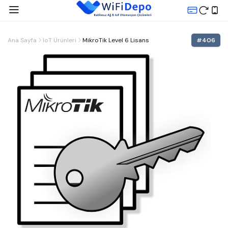
Ana Sayfa
IoT Ürünleri
MikroTik Level 6 Lisans
#
406