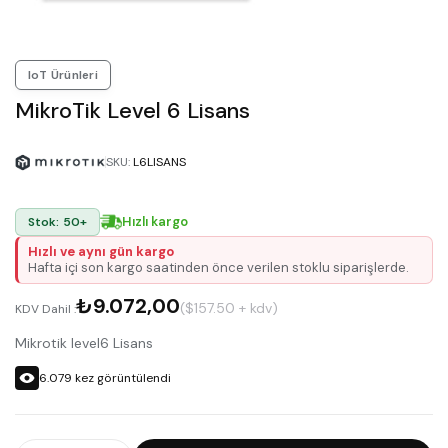
IoT Ürünleri
MikroTik Level 6 Lisans
SKU
:
L6LISANS
Hızlı kargo
Stok: 50+
Hızlı ve aynı gün kargo
Hafta içi son kargo saatinden önce verilen stoklu siparişlerde.
₺9.072,00
($157.50 + kdv)
KDV Dahil :
Mikrotik level6 Lisans
6.079
kez görüntülendi