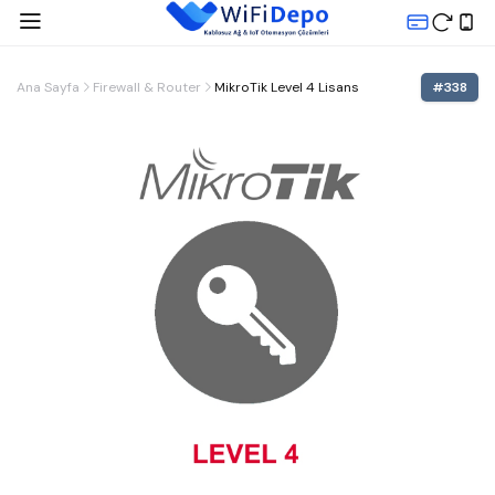
Ana Sayfa
Firewall & Router
MikroTik Level 4 Lisans
#
338