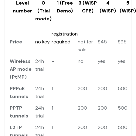
Level
0
1 (Free
3 (WISP
4
5
number
(Trial
Demo)
CPE)
(WISP)
(WISP)
mode)
registration
Price
no key
required
not for
$45
$95
sale
Wireless
24h
-
no
yes
yes
AP mode
trial
(PtMP)
PPPoE
24h
1
200
200
500
tunnels
trial
PPTP
24h
1
200
200
500
tunnels
trial
L2TP
24h
1
200
200
500
tunnels
trial