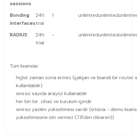
sessions
Bonding
24h
1
unlimited
unlimited
unlimite
interfaces
trial
RADIUS
24h
-
unlimited
unlimited
unlimite
trial
Tüm lisanslar:
hiçbir zaman sona ermez (çalışan ve lisanslı bir router 
kullanılabilir)
sınırsız sayıda arayüz kullanabilir
her biri bir cihaz ve kurulum içindir
sınırsız yazılım yükseltmesi vardır (istisna - demo lisa
yükseltmesine izin vermez (7.8'den itibaren))