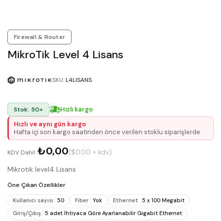
Firewall & Router
MikroTik Level 4 Lisans
SKU
:
L4LISANS
Hızlı kargo
Stok: 50+
Hızlı ve aynı gün kargo
Hafta içi son kargo saatinden önce verilen stoklu siparişlerde.
₺0,00
($0.00 + kdv)
KDV Dahil :
Mikrotik level4 Lisans
Öne Çıkan Özellikler
Kullanıcı sayısı
:
50
Fiber
:
Yok
Ethernet
:
5 x 100 Megabit
Giriş/Çıkış
:
5 adet İhtiyaca Göre Ayarlanabilir Gigabit Ethernet