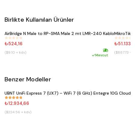
Birlikte Kullanılan Ürünler
Satın Al
AirBridge N Male to RP-SMA Male 2 mt LMR-240 Kablo
MikroTik 
#
352
#
287
₺524,16
₺51.133,
($9.10 + kdv)
($887.73 + k
Hızlı kargo
Mevcut
Benzer Modeller
Satın Al
UBNT UniFi Express 7 (UX7) – WiFi 7 (6 GHz) Entegre 10G Cloud 
#
833
₺12.934,66
($224.56 + kdv)