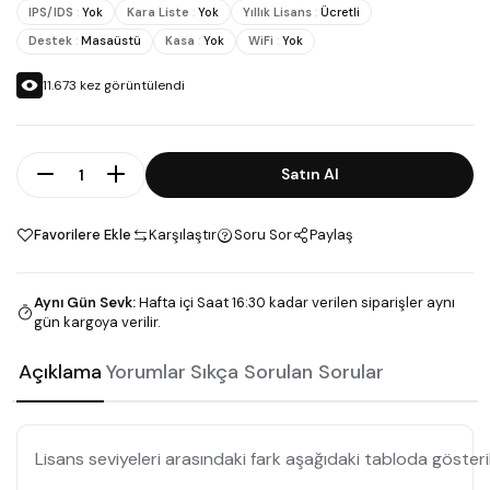
IPS/IDS
:
Yok
Kara Liste
:
Yok
Yıllık Lisans
:
Ücretli
Destek
:
Masaüstü
Kasa
:
Yok
WiFi
:
Yok
11.673
kez görüntülendi
Adet
Satın Al
Favorilere Ekle
Karşılaştır
Soru Sor
Paylaş
Aynı Gün Sevk
:
Hafta içi Saat 16:30 kadar verilen siparişler aynı
gün kargoya verilir.
Açıklama
Yorumlar
Sıkça Sorulan Sorular
Lisans seviyeleri arasındaki fark aşağıdaki tabloda gösteri