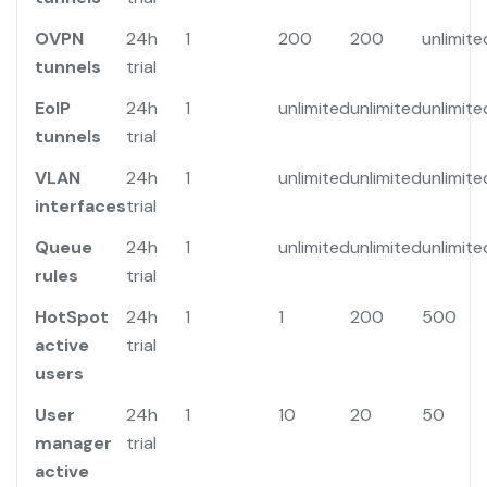
OVPN
24h
1
200
200
unlimite
tunnels
trial
EoIP
24h
1
unlimited
unlimited
unlimite
tunnels
trial
VLAN
24h
1
unlimited
unlimited
unlimite
interfaces
trial
Queue
24h
1
unlimited
unlimited
unlimite
rules
trial
HotSpot
24h
1
1
200
500
active
trial
users
User
24h
1
10
20
50
manager
trial
active