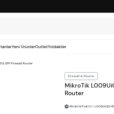
tanlar
Yeni Ürünler
Outlet
Yoldakiler
5G SFP Firewall Router
Firewall & Router
MikroTik L009UiG
Router
SKU
:
L009UiGS-