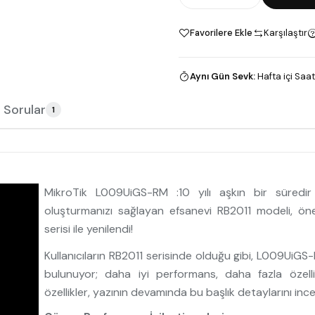
Favorilere Ekle
Karşılaştır
Aynı Gün Sevk
:
Hafta içi Saat
 Sorular
1
MikroTik L009UiGS-RM :10 yılı aşkın bir süredir 
oluşturmanızı sağlayan efsanevi RB2011 modeli, önem
serisi ile yenilendi!
Kullanıcıların RB2011 serisinde olduğu gibi, L009UiGS
bulunuyor; daha iyi performans, daha fazla özellik
özellikler, yazının devamında bu başlık detaylarını incel