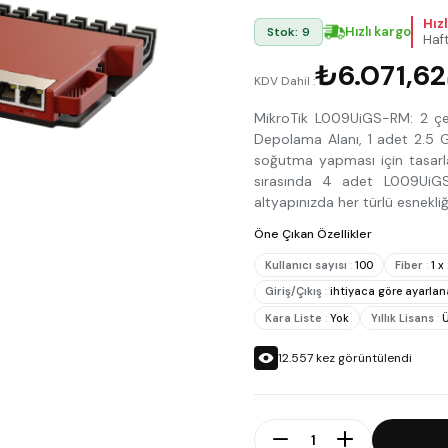
Hız
Hızlı kargo
Stok: 9
Haft
₺6.071,62
KDV Dahil :
MikroTik L009UiGS-RM: 2 çe
Depolama Alanı, 1 adet 2.5 G
soğutma yapması için tasarl
sırasında 4 adet L009UiGS
altyapınızda her türlü esnekliğ
Öne Çıkan Özellikler
Kullanıcı sayısı
:
100
Fiber
:
1 x
Giriş/Çıkış
:
ihtiyaca göre ayarlan
Kara Liste
:
Yok
Yıllık Lisans
:
Ü
12.557
kez görüntülendi
Adet