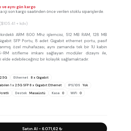
lı ve aynı gün kargo
a içi son kargo saatinden önce verilen stoklu siparişlerde.
($105.41 + kdv)
kirdekli ARM 800 Mhz işlemcisi, 512 MB RAM, 128 MB
igabit SFP Portu, 8 adet Gigabit ethernet portu, pasif
anmış özel muhafazası, aynı zamanda tek bir 1U kabin
-RM istifleme imkanı sağlayan modüler dizaynı ile,
i elde edebileceğiniz bir kolaylık sağlamaktadır.
 2.5G
Ethernet
:
8 x Gigabit
abilen 1 x 2.5G SFP 8 x Gigabit Ethernet
IPS/IDS
:
Yok
cretli
Destek
:
Masaüstü
Kasa
:
0
WiFi
:
0
Satın Al
-
6.071,62 ₺