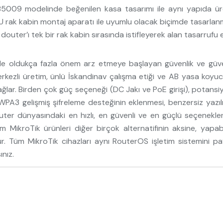
5009 modelinde beğenilen kasa tasarımı ile aynı yapıda üret
9 1U rak kabin montaj aparatı ile uyumlu olacak biçimde tasarlan
uter’ı tek bir rak kabin sırasında istifleyerek alan tasarrufu el
 oldukça fazla önem arz etmeye başlayan güvenlik ve güvenili
zli üretim, ünlü İskandinav çalışma etiği ve AB yasa koyucular
ağlar. Birden çok güç seçeneği (DC Jakı ve PoE girişi), potansi
PA3 gelişmiş şifreleme desteğinin eklenmesi, benzersiz yazı
outer dünyasındaki en hızlı, en güvenli ve en güçlü seçenekler
ikroTik ürünleri diğer birçok alternatifinin aksine, yapabilec
ktur. Tüm MikroTik cihazları aynı RouterOS işletim sistemini p
ınız.