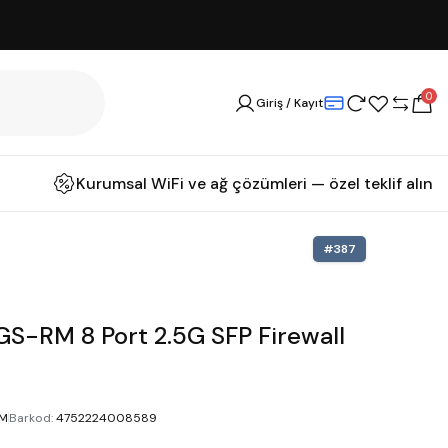
0
Giriş / Kayıt
Kurumsal WiFi ve ağ çözümleri — özel teklif alın
#
387
S-RM 8 Port 2.5G SFP Firewall
RM
Barkod
:
4752224008589