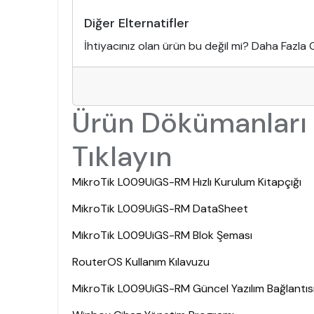
Diğer Elternatifler
İhtiyacınız olan ürün bu değil mi? Daha Fazla G
Ürün Dökümanları 
Tıklayın
MikroTik L009UiGS-RM Hızlı Kurulum Kitapçığı
MikroTik L009UiGS-RM DataSheet
MikroTik L009UiGS-RM Blok Şeması
RouterOS Kullanım Kılavuzu
MikroTik L009UiGS-RM Güncel Yazılım Bağlantısı 