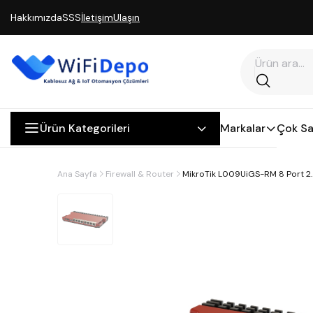
Hakkımızda
SSS
İletişim
Ulaşın
Ürün Kategorileri
Markalar
Çok Sa
Ana Sayfa
Firewall & Router
MikroTik L009UiGS-RM 8 Port 2.