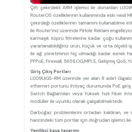
Çift çekirdekli ARM işlemci ile donatılan L009
RouterOS özelliklerinin kullanımında eski nesil 
çekirdeği özelliklerinin tamamını kullanabilme
ile Router’ınız üzerinde PiHole Reklam engelleyi
karmaşık köprü filtrelerine kadar çoğu kullanı
yararlanabildiğiniz ürün, küçük ve orta ölçekli i
ile ağ yönetiminizi hiç olmadığı kadar esnek ha
PPPoE, Firewall, 5651LOG,MPLS, Gelişmiş QoS, Yü
Giriş Çıkış Portları
L009UiGS-RM üzerinde yer alan 8 adet Gigabit eth
ethernet portunu ihtiyaç durumunda PoE giriş b
Switch Bağlantıları veya Yüksek hızlı Fiber 
modüller ile uyumlu olarak çalışabilmektedir.
Darboğaz problemlerini ortadan kaldıran, ve 
haricindeki tüm portlar için doğrudan işlemci ile
Yenilikçi kasa tasarımı