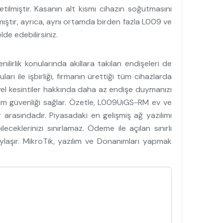
ilmiştir. Kasanın alt kısmı cihazın soğutmasını
mıştır, ayrıca, aynı ortamda birden fazla L009 ve
de edebilirsiniz.
rlik konularında akıllara takılan endişeleri de
ı ile işbirliği, firmanın ürettiği tüm cihazlarda
yel kesintiler hakkında daha az endişe duymanızı
lım güvenliği sağlar. Özetle, L009UiGS-RM ev ve
 arasındadır. Piyasadaki en gelişmiş ağ yazılımı
eklerinizi sınırlamaz. Ödeme ile açılan sınırlı
aylaşır. MikroTik, yazılım ve Donanımları yapmak