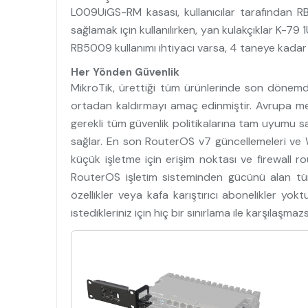
L009UiGS-RM kasası, kullanıcılar tarafından RB
sağlamak için kullanılırken, yan kulakçıklar K-7
RB5009 kullanımı ihtiyacı varsa, 4 taneye kadar do
Her Yönden Güvenlik
MikroTik, ürettiği tüm ürünlerinde son dönemde
ortadan kaldırmayı amaç edinmiştir. Avrupa merke
gerekli tüm güvenlik politikalarına tam uyumu s
sağlar. En son RouterOS v7 güncellemeleri ve W
küçük işletme için erişim noktası ve firewall r
RouterOS işletim sisteminden gücünü alan tüm M
özellikler veya kafa karıştırıcı abonelikler yo
istedikleriniz için hiç bir sınırlama ile karşılaşmazs