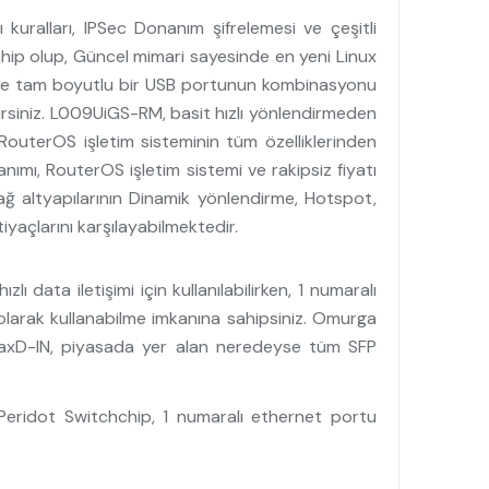
kuralları, IPSec Donanım şifrelemesi ve çeşitli
sahip olup, Güncel mimari sayesinde en yeni Linux
si ve tam boyutlu bir USB portunun kombinasyonu
lirsiniz. L009UiGS-RM, basit hızlı yönlendirmeden
RouterOS işletim sisteminin tüm özelliklerinden
anımı, RouterOS işletim sistemi ve rakipsiz fiyatı
 ağ altyapılarının Dinamik yönlendirme, Hotspot,
yaçlarını karşılayabilmektedir.
data iletişimi için kullanılabilirken, 1 numaralı
olarak kullanabilme imkanına sahipsiniz. Omurga
2HaxD-IN, piyasada yer alan neredeyse tüm SFP
Peridot Switchchip, 1 numaralı ethernet portu