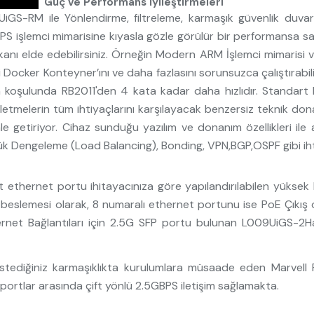
Güç ve Performans İyileştirmeleri
UiGS-RM ile Yönlendirme, filtreleme, karmaşık güvenlik duvarı 
MIPS işlemci mimarisine kıyasla gözle görülür bir performansa 
 imkanı elde edebilirsiniz. Örneğin Modern ARM İşlemci mimari
ci Docker Konteyner’ını ve daha fazlasını sorunsuzca çalıştırabi
m koşulunda RB2011'den 4 kata kadar daha hızlıdır. Standart 
şletmelerin tüm ihtiyaçlarını karşılayacak benzersiz teknik don
le getiriyor. Cihaz sunduğu yazılım ve donanım özellikleri ile
k Dengeleme (Load Balancing), Bonding, VPN,BGP,OSPF gibi ihti
ernet portu ihitayacınıza göre yapılandırılabilen yüksek hızlı 
eslemesi olarak, 8 numaralı ethernet portunu ise PoE Çıkış 
Internet Bağlantıları için 2.5G SFP portu bulunan L009UiGS-
istediğiniz karmaşıklıkta kurulumlara müsaade eden Marvell 
 portlar arasında çift yönlü 2.5GBPS iletişim sağlamakta.