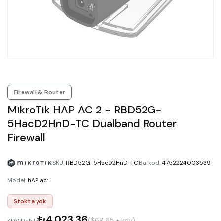
Firewall & Router
MikroTik HAP AC 2 - RBD52G-
5HacD2HnD-TC Dualband Router
Firewall
SKU
:
RBD52G-5HacD2HnD-TC
Barkod
:
4752224003539
Model
:
hAP ac²
Stokta yok
₺4.023,36
($69.85 + kdv)
KDV Dahil :