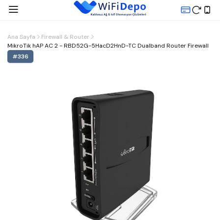
Ana Sayfa
Firewall & Router
MikroTik hAP AC 2 - RBD52G-5HacD2HnD-TC Dualband Router Firewall
#
336