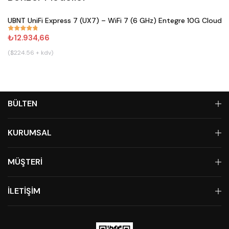
Satın Al
UBNT UniFi Express 7 (UX7) – WiFi 7 (6 GHz) Entegre 10G Cloud 
#
833
₺12.934,66
($224.56 + kdv)
BÜLTEN
KURUMSAL
MÜŞTERİ
İLETİŞİM