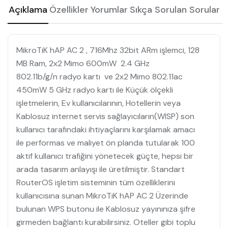
Açıklama
Özellikler
Yorumlar
Sıkça Sorulan Sorular
MikroTiK hAP AC 2 , 716Mhz 32bit ARm işlemci, 128
MB Ram, 2x2 Mimo 600mW 2.4 GHz
802.11b/g/n radyo kartı ve 2x2 Mimo 802.11ac
450mW 5 GHz radyo kartı ile Küçük ölçekli
işletmelerin, Ev kullanıcılarının, Hotellerin veya
Kablosuz internet servis sağlayıcıların(WISP) son
kullanıcı tarafındaki ihtiyaçlarını karşılamak amacı
ile performas ve maliyet ön planda tutularak 100
aktif kullanıcı trafiğini yönetecek güçte, hepsi bir
arada tasarım anlayışı ile üretilmiştir. Standart
RouterOS işletim sisteminin tüm özelliklerini
kullanıcısına sunan MikroTiK hAP AC 2 Üzerinde
bulunan WPS butonu ile Kablosuz yayınınıza şifre
girmeden bağlantı kurabilirsiniz. Oteller gibi toplu