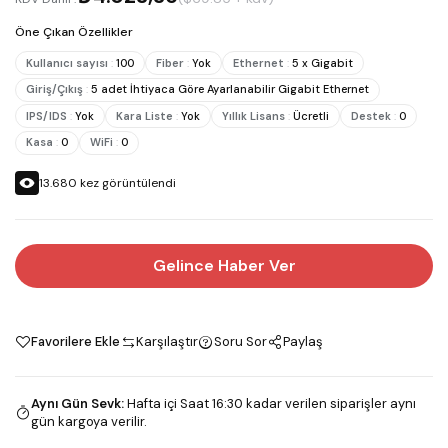
Öne Çıkan Özellikler
Kullanıcı sayısı
:
100
Fiber
:
Yok
Ethernet
:
5 x Gigabit
Giriş/Çıkış
:
5 adet İhtiyaca Göre Ayarlanabilir Gigabit Ethernet
IPS/IDS
:
Yok
Kara Liste
:
Yok
Yıllık Lisans
:
Ücretli
Destek
:
0
Kasa
:
0
WiFi
:
0
13.680
kez görüntülendi
Gelince Haber Ver
Favorilere Ekle
Karşılaştır
Soru Sor
Paylaş
Aynı Gün Sevk
:
Hafta içi Saat 16:30 kadar verilen siparişler aynı
gün kargoya verilir.