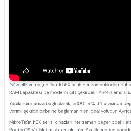
Güvenilir ve uygun fiyatlı hEX artık her zamankinden daha 
RAM kapasitesi ve moderm çift çekirdekli ARM işlemcisi say
Yapılandırmanıza bağlı olarak, %100 ile %134 arasında deği
verimli şekilde birbirine bağlamanın en ideal yoludur. Ayrı
MikroTik'in hEX serisi cihazları her zaman değer odaklı a
RouterOS V7 işletim sisteminin tüm özelliklerinden yararlan