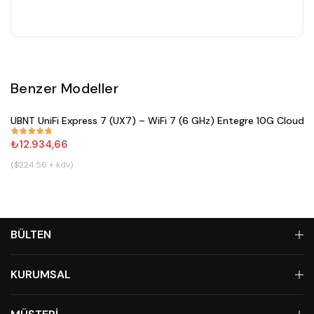
Benzer Modeller
Satın Al
UBNT UniFi Express 7 (UX7) – WiFi 7 (6 GHz) Entegre 10G Cloud 
#
833
₺12.934,66
($224.56 + kdv)
BÜLTEN
KURUMSAL