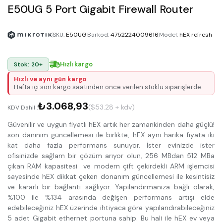
E50UG 5 Port Gigabit Firewall Router
SKU
:
E50UG
Barkod
:
4752224009616
Model
:
hEX refresh
Hızlı kargo
Stok: 20+
Hızlı ve aynı gün kargo
Hafta içi son kargo saatinden önce verilen stoklu siparişlerde.
₺3.068,93
($53.28 + kdv)
KDV Dahil :
Güvenilir ve uygun fiyatlı hEX artık her zamankinden daha güçlü!
son danınım güncellemesi ile birlikte, hEX aynı harika fiyata iki
kat daha fazla performans sunuyor. İster evinizde ister
ofisinizde sağlam bir çözüm arıyor olun, 256 MBdan 512 MBa
çıkan RAM kapasitesi ve modern çift çekirdekli ARM işlemcisi
sayesinde hEX dikkat çeken donanım güncellemesi ile kesintisiz
ve kararlı bir bağlantı sağlıyor. Yapılandırmanıza bağlı olarak,
%100 ile %134 arasında değişen performans artışı elde
edebileceğiniz hEX üzerinde ihtiyaca göre yapılandırabileceğiniz
5 adet Gigabit ethernet portuna sahip. Bu hali ile hEX ev veya