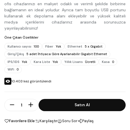
ofis cihazlarınızı en maliyet odaklı ve verimli şekilde birbirine
bağlamanın en ideal yoludur. Ayrıca tam boyutlu USB portunu
kullanarak ek depolama alanı ekleyebilir ve yüksek kaliteli
medya içeriklerini cihazlarınız arasında sorunsuzca
yayınlayabilirsiniz!
Öne Çıkan Özellikler
Kullanıcı sayısı
:
100
Fiber
:
Yok
Ethernet
:
5 x Gigabit
Giriş/Çıkış
:
5 adet İhtiyaca Göre Ayarlanabilir Gigabit Ethernet
IPS/IDS
:
Yok
Kara Liste
:
Yok
Yıllık Lisans
:
Ücretli
Kasa
:
0
WiFi
:
0
10.403
kez görüntülendi
Adet
Satın Al
Favorilere Ekle
Karşılaştır
Soru Sor
Paylaş