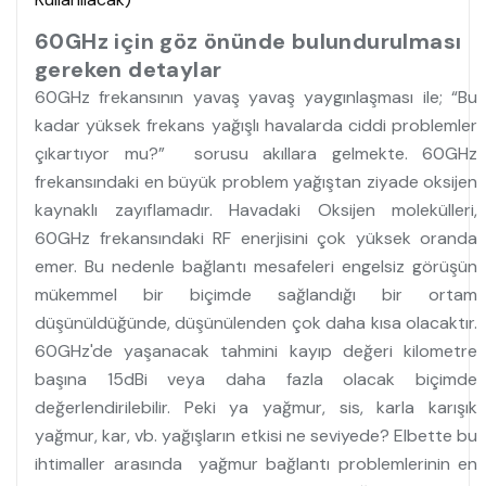
60GHz için göz önünde bulundurulması
gereken detaylar
60GHz frekansının yavaş yavaş yaygınlaşması ile; “Bu
kadar yüksek frekans yağışlı havalarda ciddi problemler
çıkartıyor mu?”
sorusu akıllara gelmekte. 60GHz
frekansındaki en büyük problem yağıştan ziyade oksijen
kaynaklı zayıflamadır. Havadaki Oksijen molekülleri,
60GHz frekansındaki RF enerjisini çok yüksek oranda
emer. Bu nedenle bağlantı mesafeleri engelsiz görüşün
mükemmel bir biçimde sağlandığı bir ortam
düşünüldüğünde, düşünülenden çok daha kısa olacaktır.
60GHz'de yaşanacak tahmini kayıp değeri kilometre
başına 15dBi veya daha fazla olacak biçimde
değerlendirilebilir. Peki ya yağmur, sis, karla karışık
yağmur, kar, vb. yağışların etkisi ne seviyede? Elbette bu
ihtimaller arasında
yağmur bağlantı problemlerinin en