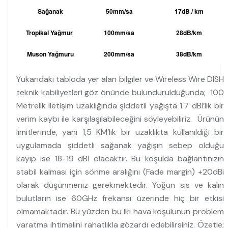
Sağanak
50mm/sa
17dB / km
Tropikal Yağmur
100mm/sa
28dB/km
Muson Yağmuru
200mm/sa
38dB/km
Yukarıdaki tabloda yer alan bilgiler ve Wireless Wire DISH
teknik kabiliyetleri göz önünde bulundurulduğunda;
100
Metrelik iletişim uzaklığında şiddetli yağışta 1.7 dBi’lik bir
verim kaybı ile karşılaşılabileceğini söyleyebiliriz.
Ürünün
limitlerinde, yani 1,5 KM’lik bir uzaklıkta kullanıldığı bir
uygulamada şiddetli sağanak yağışın sebep olduğu
kayıp ise 18-19 dBi olacaktır. Bu koşulda bağlantınızın
stabil kalması için sönme aralığını (Fade margin) +20dBi
olarak düşünmeniz gerekmektedir. Yoğun sis ve kalın
bulutların ise 60GHz frekansı üzerinde hiç bir etkisi
olmamaktadır. Bu yüzden bu iki hava koşulunun problem
yaratma ihtimalini rahatlıkla gözardı edebilirsiniz. Özetle;