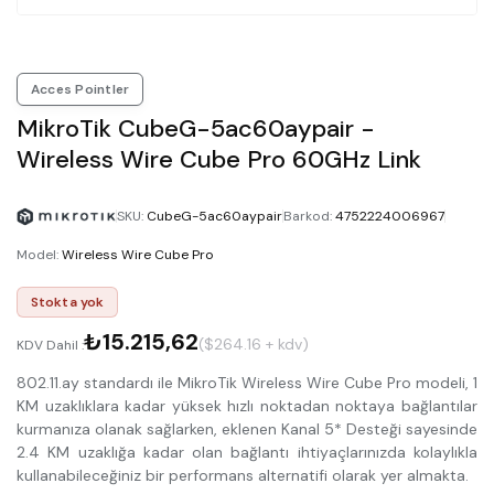
Acces Pointler
MikroTik CubeG-5ac60aypair -
Wireless Wire Cube Pro 60GHz Link
SKU
:
CubeG-5ac60aypair
Barkod
:
4752224006967
Model
:
Wireless Wire Cube Pro
Stokta yok
₺15.215,62
($264.16 + kdv)
KDV Dahil :
802.11.ay standardı ile MikroTik Wireless Wire Cube Pro modeli, 1
KM uzaklıklara kadar yüksek hızlı noktadan noktaya bağlantılar
kurmanıza olanak sağlarken, eklenen Kanal 5* Desteği sayesinde
2.4 KM uzaklığa kadar olan bağlantı ihtiyaçlarınızda kolaylıkla
kullanabileceğiniz bir performans alternatifi olarak yer almakta.