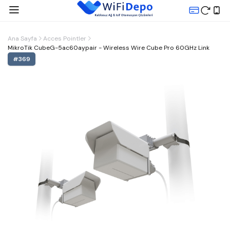
Ana Sayfa
Acces Pointler
MikroTik CubeG-5ac60aypair - Wireless Wire Cube Pro 60GHz Link
#
369