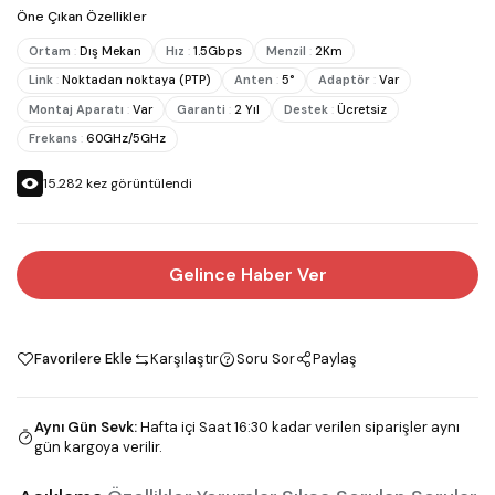
Öne Çıkan Özellikler
Ortam
:
Dış Mekan
Hız
:
1.5Gbps
Menzil
:
2Km
Link
:
Noktadan noktaya (PTP)
Anten
:
5°
Adaptör
:
Var
Montaj Aparatı
:
Var
Garanti
:
2 Yıl
Destek
:
Ücretsiz
Frekans
:
60GHz/5GHz
15.282
kez görüntülendi
Gelince Haber Ver
Favorilere Ekle
Karşılaştır
Soru Sor
Paylaş
Aynı Gün Sevk
:
Hafta içi Saat 16:30 kadar verilen siparişler aynı
gün kargoya verilir.