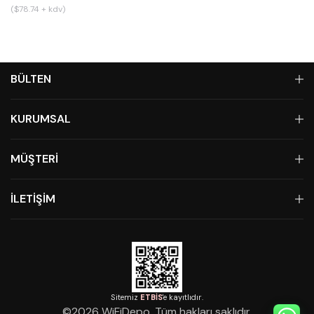
($78.74 + kdv)
BÜLTEN
KURUMSAL
MÜŞTERİ
İLETİŞİM
Sitemiz
ETBİS
'e kayıtlıdır.
©
2026
WiFiDepo. Tüm hakları saklıdır.