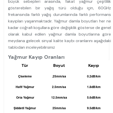
büyük sebepleri arasında, fakat yağmur çeşitlilik
gösterebilen bir yağış türü olduğu için, 60GHz
frekansında farklı yağış durumlarında farklı performans
kayıpları yaşanmaktadır. Yağmur damla boyutları her ne
kadar coğrafi koşullara göre değişiklik gösterse de genel
olarak kabul edilen yağmur damla boyutlarına göre
meydana gelecek sinyal kalite kaybı oranlarını aşağıdaki
tablodan inceleyebilirsiniz
Yağmur Kayıp Oranları
Tür
Boyut
Kayıp
Çiseleme
.25mm/sa
0.2dB/km
Hafif Yağmur
2.5mm/sa
1.8dB/km
Orta Yağmur
12.5mm/sa
5.6dB/km
Şiddetli Yağmur
25mm/sa
9.5dB/km