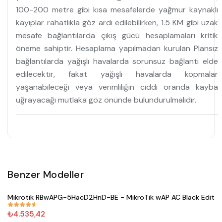
100-200 metre gibi kısa mesafelerde yağmur kaynaklı
kayıplar rahatlıkla göz ardı edilebilirken, 1.5 KM gibi uzak
mesafe bağlantılarda çıkış gücü hesaplamaları kritik
öneme sahiptir. Hesaplama yapılmadan kurulan Plansız
bağlantılarda yağışlı havalarda sorunsuz bağlantı elde
edilecektir, fakat yağışlı havalarda kopmalar
yaşanabileceği veya verimliliğin ciddi oranda kayba
uğrayacağı mutlaka göz önünde bulundurulmalıdır.
Benzer Modeller
Satın Al
Mikrotik RBwAPG-5HacD2HnD-BE - MikroTik wAP AC Black Editio
#
671
₺4.535,42