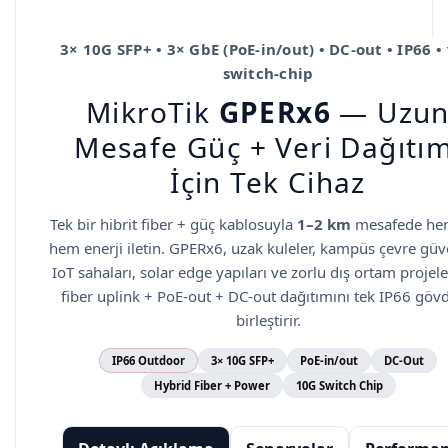
3× 10G SFP+ • 3× GbE (PoE-in/out) • DC-out • IP66 •
switch-chip
MikroTik
GPERx6
—
Uzu
Mesafe Güç + Veri Dağıtım
İçin Tek Cihaz
Tek bir hibrit fiber + güç kablosuyla
1–2 km
mesafede hem
hem enerji iletin. GPERx6, uzak kuleler, kampüs çevre güve
IoT sahaları, solar edge yapıları ve zorlu dış ortam projel
fiber uplink + PoE-out + DC-out dağıtımını tek IP66 göv
birleştirir.
IP66 Outdoor
3× 10G SFP+
PoE-in/out
DC-Out
Hybrid Fiber + Power
10G Switch Chip