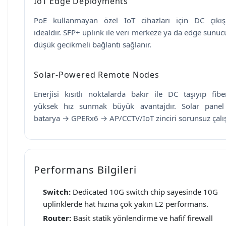
IoT Edge Deployments
PoE kullanmayan özel IoT cihazları için DC çıkışl
idealdir. SFP+ uplink ile veri merkeze ya da edge sunu
düşük gecikmeli bağlantı sağlanır.
Solar-Powered Remote Nodes
Enerjisi kısıtlı noktalarda bakır ile DC taşıyıp fibe
yüksek hız sunmak büyük avantajdır. Solar pane
batarya → GPERx6 → AP/CCTV/IoT zinciri sorunsuz çalış
Performans Bilgileri
Switch:
Dedicated 10G switch chip sayesinde 10G
uplinklerde hat hızına çok yakın L2 performans.
Router:
Basit statik yönlendirme ve hafif firewall