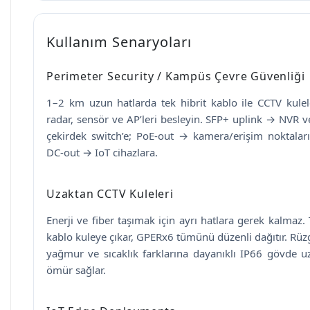
Kullanım Senaryoları
Perimeter Security / Kampüs Çevre Güvenliği
1–2 km uzun hatlarda tek hibrit kablo ile CCTV kulele
radar, sensör ve AP’leri besleyin. SFP+ uplink → NVR v
çekirdek switch’e; PoE-out → kamera/erişim noktaları
DC-out → IoT cihazlara.
Uzaktan CCTV Kuleleri
Enerji ve fiber taşımak için ayrı hatlara gerek kalmaz.
kablo kuleye çıkar, GPERx6 tümünü düzenli dağıtır. Rüz
yağmur ve sıcaklık farklarına dayanıklı IP66 gövde u
ömür sağlar.