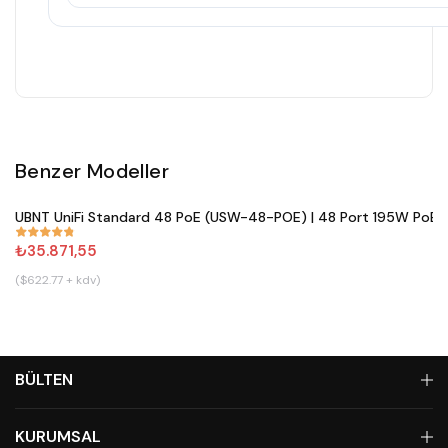
Benzer Modeller
Satın Al
UBNT UniFi Standard 48 PoE (USW-48-POE) | 48 Port 195W PoE+ 
#
861
₺35.871,55
($622.77 + kdv)
BÜLTEN
KURUMSAL