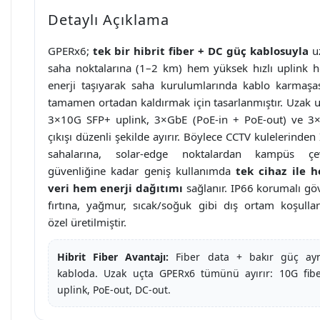
Detaylı Açıklama
GPERx6;
tek bir hibrit fiber + DC güç kablosuyla
u
saha noktalarına (1–2 km) hem yüksek hızlı uplink 
enerji taşıyarak saha kurulumlarında kablo karmaşas
tamamen ortadan kaldırmak için tasarlanmıştır. Uzak u
3×10G SFP+ uplink, 3×GbE (PoE-in + PoE-out) ve 3
çıkışı düzenli şekilde ayırır. Böylece CCTV kulelerinden
sahalarına, solar-edge noktalardan kampüs çe
güvenliğine kadar geniş kullanımda
tek cihaz ile 
veri hem enerji dağıtımı
sağlanır. IP66 korumalı gö
fırtına, yağmur, sıcak/soğuk gibi dış ortam koşullar
özel üretilmiştir.
Hibrit Fiber Avantajı:
Fiber data + bakır güç ayn
kabloda. Uzak uçta GPERx6 tümünü ayırır: 10G fib
uplink, PoE-out, DC-out.