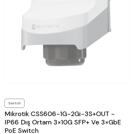
Switch
Mikrotik CSS606-1G-2Gi-3S+OUT -
IP66 Dış Ortam 3×10G SFP+ Ve 3×GbE
PoE Switch