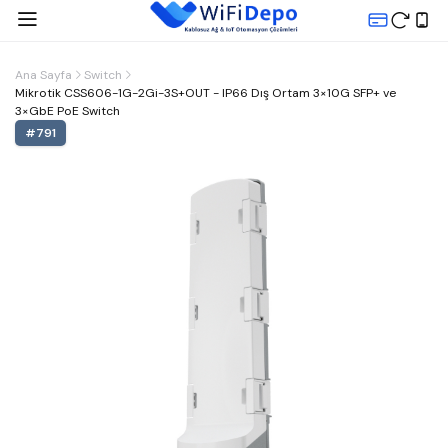
Ana Sayfa
Switch
Mikrotik CSS606-1G-2Gi-3S+OUT - IP66 Dış Ortam 3×10G SFP+ ve
3×GbE PoE Switch
#
791