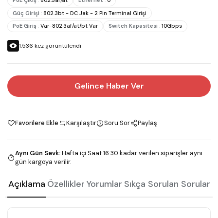
PoE Çıkış
:
802.3af/at
Ethernet
:
0
Güç Girişi
:
802.3bt - DC Jak - 2 Pin Terminal Girişi
PoE Giriş
:
Var-802.3af/at/bt Var
Switch Kapasitesi
:
10Gbps
1.536
kez görüntülendi
Gelince Haber Ver
Favorilere Ekle
Karşılaştır
Soru Sor
Paylaş
Aynı Gün Sevk
:
Hafta içi Saat 16:30 kadar verilen siparişler aynı
gün kargoya verilir.
Açıklama
Özellikler
Yorumlar
Sıkça Sorulan Sorular