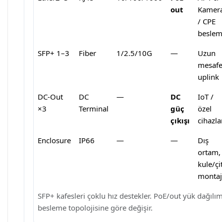
out
Kamer
/ CPE
besle
SFP+ 1–3
Fiber
1/2.5/10G
—
Uzun
mesaf
uplink
DC-Out
DC
—
DC
IoT /
×3
Terminal
güç
özel
çıkışı
cihazla
Enclosure
IP66
—
—
Dış
ortam,
kule/çi
montaj
SFP+ kafesleri çoklu hız destekler. PoE/out yük dağılım
besleme topolojisine göre değişir.