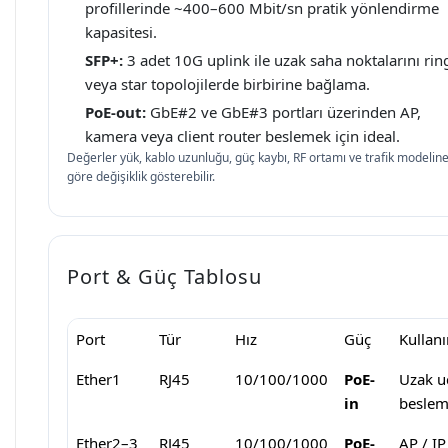
profillerinde ~400–600 Mbit/sn pratik yönlendirme
kapasitesi.
SFP+:
3 adet 10G uplink ile uzak saha noktalarını rin
veya star topolojilerde birbirine bağlama.
PoE-out:
GbE#2 ve GbE#3 portları üzerinden AP,
kamera veya client router beslemek için ideal.
Değerler yük, kablo uzunluğu, güç kaybı, RF ortamı ve trafik modelin
göre değişiklik gösterebilir.
Port & Güç Tablosu
Port
Tür
Hız
Güç
Kullan
Ether1
RJ45
10/100/1000
PoE-
Uzak u
in
besle
Ether2–3
RJ45
10/100/1000
PoE-
AP / IP