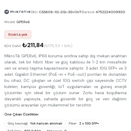
SKU
:
CSS606-1G-2Gi-3S+OUT
Barkod
:
4752224009920
Model
:
GPERx6
Stokta yok
₺211,84
(₺176,53 + kdv)
KDV Dahil :
MikroTik GPERx6, IP66 koruma sınıfına sahip dış mekan anahtarı
olarak, tek bir hibrit fiber ve güç kablosu ile 1-2 km mesafede
veri ve enerji taşıma kapasitesine sahiptir. 3 adet 10G SFP+ ve 3
adet Gigabit Ethernet (PoE-in + PoE-out) portları ile donatılan
bu cihaz, DC çıkışları ve özel 10G switch çipi sayesinde CCTV
kuleleri, kampüs güvenliği, IoT uygulamaları ve güneş enerjili
çözümler için ideal bir çözüm sunar. Zorlu hava koşullarına
dayanıklı yapısıyla, sahada güvenilir bir güç ve veri dağıtım
çözümü arayanlar için mükemmel bir tercihtir.
Öne Çıkan Özellikler
Güç kaynağı
:
Yok haricen alınmalı
Fiber
:
2 x 10G SFP+