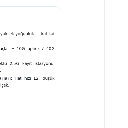
yüksek yoğunluk — kat kat
çlar + 10G uplink / 40G
lu 2.5G kayıt istasyonu,
.
rları:
Hat hızı L2, düşük
lçek.