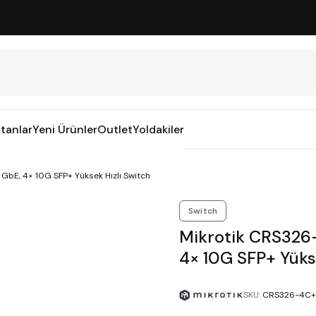
tanlar
Yeni Ürünler
Outlet
Yoldakiler
E, 4× 10G SFP+ Yüksek Hızlı Switch
Switch
Mikrotik CRS32
4× 10G SFP+ Yüks
SKU
:
CRS326-4C