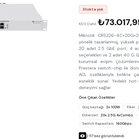
Stokta yok
₺73.017,9
KDV Dahil :
Mikrotik CRS326-4C+20G+2Q
yönelik tasarlanmış, yüksek p
20 adet 2.5 GbE port, 4 a
seçenekleri ve 2 adet 40 G Q
kurumsal erişim çözümlerine
Prestera switch-chip ile don
ACL özellikleriyle birlikte 
esneklik sunar. Yedekli hot
deneyimi sağlar.
Öne Çıkan Özellikler
Güç kaynağı
:
2x 100W
Fiber
:
Ethernet
:
20x 2.5G 4xCombo
Switch Kapasitesi
:
160Gbps
2.117
kez görüntülendi