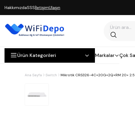
Hakkımızda
SSS
İletişim
Ulaşın
Ürün Kategorileri
Markalar
Çok Sa
Ana Sayfa
Switch
Mikrotik CRS326-4C+20G+2Q+RM 20× 2.5 Gb