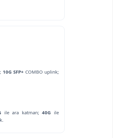
r;
10G SFP+
COMBO uplink;
G
ile ara katman;
40G
ile
k.