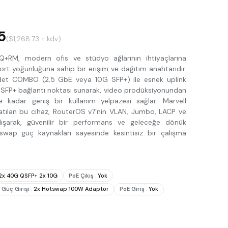
5
($1,268.73 + kdv)
+RM, modern ofis ve stüdyo ağlarının ihtiyaçlarına
ort yoğunluğuna sahip bir erişim ve dağıtım anahtarıdır.
det COMBO (2.5 GbE veya 10G SFP+) ile esnek uplink
SFP+ bağlantı noktası sunarak, video prodüksiyonundan
 kadar geniş bir kullanım yelpazesi sağlar. Marvell
atılan bu cihaz, RouterOS v7’nin VLAN, Jumbo, LACP ve
çalışarak, güvenilir bir performans ve geleceğe dönük
-swap güç kaynakları sayesinde kesintisiz bir çalışma
2x 40G QSFP+ 2x 10G
PoE Çıkış
:
Yok
Güç Girişi
:
2x Hotswap 100W Adaptör
PoE Giriş
:
Yok