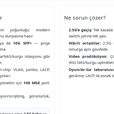
r
Ne sorun çözer?
im yoğunluğu: modern
2.5G’e geçiş:
Tek kasada 
nu dünyasına hazır.
switch yerine tek şasi.
 ya da
10G SFP+
— proje
Hibrit ortamlar:
2.5G u
ama.
omurga aynı gövdede.
a/NAS/kurgu istasyonu gibi
Video prodüksiyon:
Çok
r.
40G NAS/kurgu uplinkleri
h-chip: VLAN, Jumbo, LACP,
Oyun/Ar-Ge laboratuva
yoları.
gecikme; LACP ile esnek ö
yönetim için
100 MbE
port:
.
yon/scripting, görünürlük,
yaçlarına göre
2.5G bakır
ya