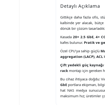
Detaylı Açıklama
Gittikçe daha fazla ofis, 
kalbinde yer alacak, bütç
dönük bir çözüm tasarladık
Kasada
20× 2.5 GbE
,
4× 
kafes bulunur.
Pratik ve g
Özel CPU’ya sahip güçlü
Ma
aggregation (LACP)
,
ACL
k
Çift yedekli güç kaynağı
rack
montajı için gereken he
Bu cihaz ihtiyaca doğdu: Vi
GbE
portlara ekipman, bilgi
hat NAS medya sunucusu
maksimum hız; üretimler ço