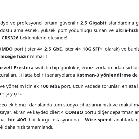
stüdyo ve profesyonel ortam güvenilir
2.5 Gigabit
standardına ge
e dostu ama esnek, yüksek port yoğunluğu sunan ve
ultra-hızl
:
CRS326
beklentilerin ötesinde!
COMBO
port (ister
4× 2.5 GbE
, ister
4× 10G SFP+
olarak) ve bunl
eleceğe hazır
mimari!
rvell Prestera
switch-chip günlük işlerinizi zorlanmadan sırtlar
uralları… Hatta belirli senaryolarda
Katman-3 yönlendirme
de 
ve yönetim için ek
100 MbE
port, uzun vadede sorunları en aza i
r şey çıkar.
deo ekibimiz, dar alanda tüm stüdyo cihazlarını hızlı ve makul m
sayar, ekran ve kaydediciler;
4 COMBO
portu diğer departmanla
na,
bir 40G
hat kurgu istasyonuna…
Wire-speed
anahtarlama
k daha hızlı tamamlandı.