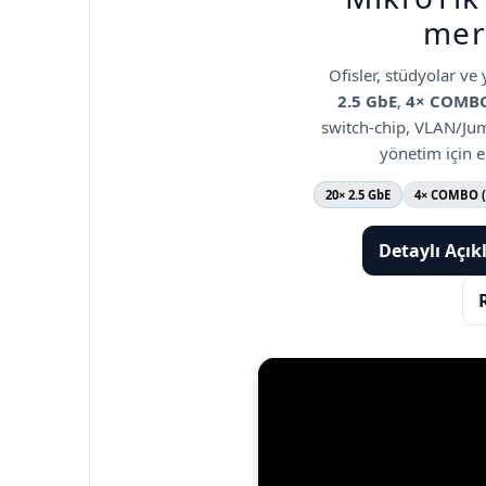
mer
Ofisler, stüdyolar ve
2.5 GbE
,
4× COMBO 
switch-chip, VLAN/Jum
yönetim için e
20× 2.5 GbE
4× COMBO (2
Detaylı Açı