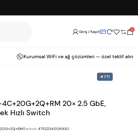
0
Giriş / Kayıt
Kurumsal WiFi ve ağ çözümleri — özel teklif alın
#
771
6-4C+20G+2Q+RM 20× 2.5 GbE,
ek Hızlı Switch
+20G+2Q+RM
Barkod
:
4752224008930