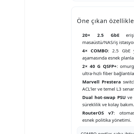
Öne çıkan özellikle
20× 2.5 GbE
eriş
masaüstü/NAS/iş istasyo
4× COMBO
: 2.5 GbE
aşamasında esnek planl
2× 40 G QSFP+
: omurg
ultra-hızlı fiber bağlantıla
Marvell Prestera
switc
ACL’ler ve temel L3 senar
Dual hot-swap PSU
ve 
süreklilik ve kolay bakım
RouterOS v7
: otomas
esnek politika yönetimi.
COMBO portlar, saha ihti