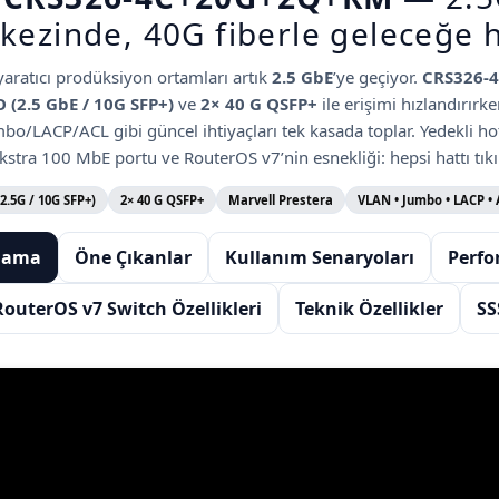
kezinde, 40G fiberle geleceğe h
 yaratıcı prodüksiyon ortamları artık
2.5 GbE
’ye geçiyor.
CRS326-
(2.5 GbE / 10G SFP+)
ve
2× 40 G QSFP+
ile erişimi hızlandırırk
bo/LACP/ACL gibi güncel ihtiyaçları tek kasada toplar. Yedekli
ho
kstra 100 MbE portu ve RouterOS v7’nin esnekliği: hepsi hattı tıkır 
.5G / 10G SFP+)
2× 40 G QSFP+
Marvell Prestera
VLAN • Jumbo • LACP •
klama
Öne Çıkanlar
Kullanım Senaryoları
Perfo
RouterOS v7 Switch Özellikleri
Teknik Özellikler
SS