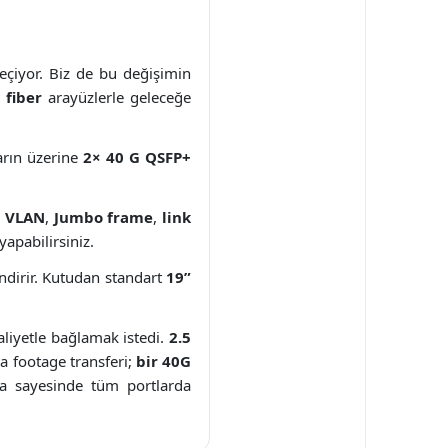
çiyor. Biz de bu değişimin
ı fiber
arayüzlerle geleceğe
arın üzerine
2× 40 G QSFP+
:
VLAN
,
Jumbo frame
,
link
yapabilirsiniz.
ndirir. Kutudan standart
19”
aliyetle bağlamak istedi.
2.5
ra
footage
transferi;
bir 40G
 sayesinde tüm portlarda