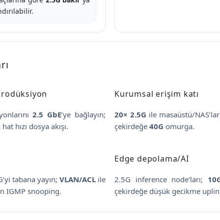
ırılabilir.
rı
-prodüksiyon
Kurumsal erişim katı
syonlarını
2.5 GbE
’ye bağlayın;
20× 2.5G
ile masaüstü/NAS’la
hat hızı dosya akışı.
çekirdeğe
40G
omurga.
Edge depolama/AI
’yi tabana yayın;
VLAN/ACL
ile
2.5G inference node’ları;
10
çin IGMP snooping.
çekirdeğe düşük gecikme uplin