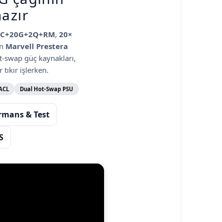
azır
4C+20G+2Q+RM
,
20×
en
Marvell Prestera
t-swap
güç kaynakları,
tıkır işlerken.
 ACL
Dual Hot-Swap PSU
rmans & Test
S