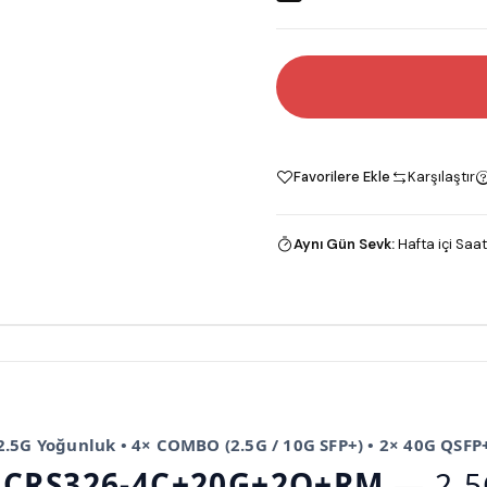
Favorilere Ekle
Karşılaştır
Aynı Gün Sevk
:
Hafta içi Saat
2.5G Yoğunluk • 4× COMBO (2.5G / 10G SFP+) • 2× 40G QSFP
k
CRS326-4C+20G+2Q+RM
— 2.5