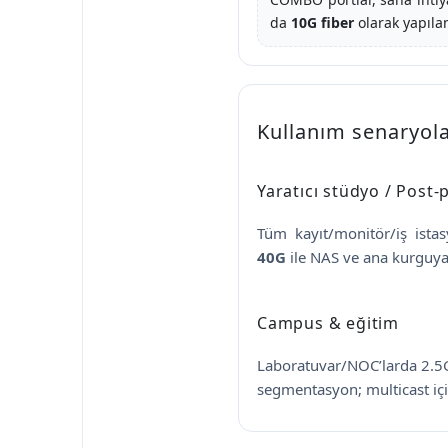
da
10G fiber
olarak yapıland
Kullanım senaryola
Yaratıcı stüdyo / Post
Tüm kayıt/monitör/iş ista
40G
ile NAS ve ana kurguya 
Campus & eğitim
Laboratuvar/NOC’larda 2.5G
segmentasyon; multicast i