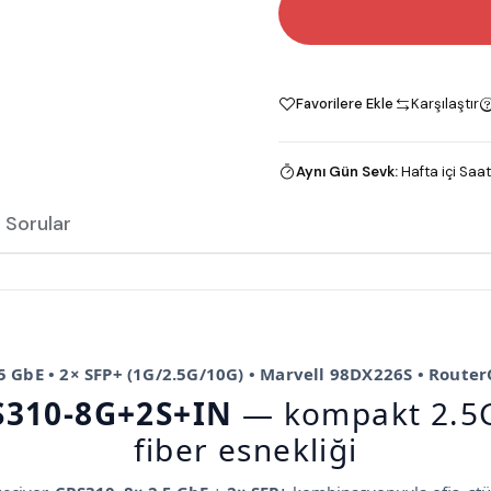
Favorilere Ekle
Karşılaştır
Aynı Gün Sevk
:
Hafta içi Saat
 Sorular
.5 GbE • 2× SFP+ (1G/2.5G/10G) • Marvell 98DX226S • Router
S310-8G+2S+IN
— kompakt 2.5G
fiber esnekliği