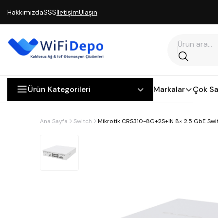
Hakkımızda
SSS
İletişim
Ulaşın
Ürün Kategorileri
Markalar
Çok Sa
Ana Sayfa
Switch
Mikrotik CRS310-8G+2S+IN 8× 2.5 GbE Swit