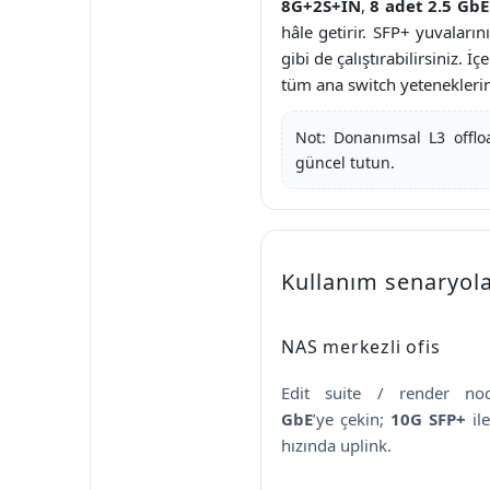
8G+2S+IN
,
8 adet 2.5 GbE
hâle getirir. SFP+ yuvalar
gibi de çalıştırabilirsiniz. İç
tüm ana switch yeteneklerini
Not: Donanımsal L3 offloa
güncel tutun.
Kullanım senaryolar
NAS merkezli ofis
Edit suite / render no
GbE
’ye çekin;
10G SFP+
il
hızında uplink.