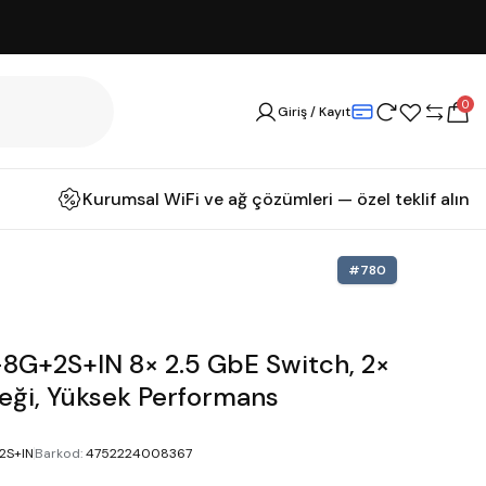
0
Giriş / Kayıt
Kurumsal WiFi ve ağ çözümleri — özel teklif alın
#
780
8G+2S+IN 8× 2.5 GbE Switch, 2×
eği, Yüksek Performans
2S+IN
Barkod
:
4752224008367