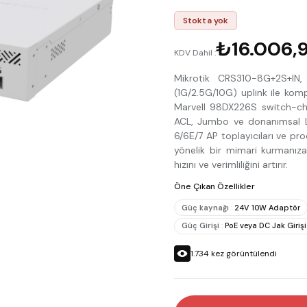
Stokta yok
₺16.006,
KDV Dahil :
Mikrotik CRS310-8G+2S+I
(1G/2.5G/10G) uplink ile komp
Marvell 98DX226S switch-chi
ACL, Jumbo ve donanımsal L3
6/6E/7 AP toplayıcıları ve p
yönelik bir mimari kurmanıza 
hızını ve verimliliğini artırır.
Öne Çıkan Özellikler
Güç kaynağı
:
24V 10W Adaptör
Güç Girişi
:
PoE veya DC Jak Girişi
1.734
kez görüntülendi