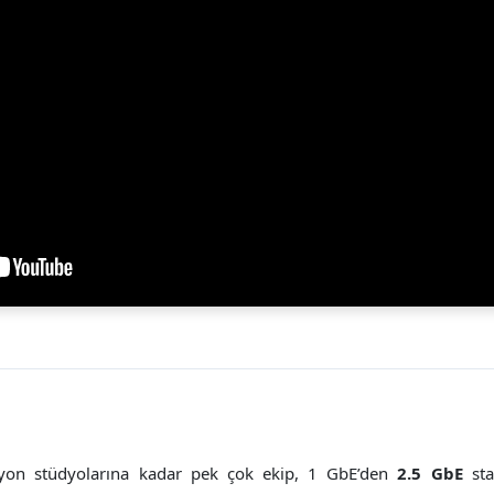
iyon stüdyolarına kadar pek çok ekip, 1 GbE’den
2.5 GbE
sta