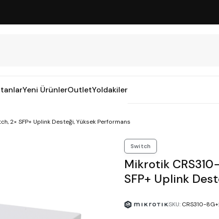
tanlar
Yeni Ürünler
Outlet
Yoldakiler
ch, 2× SFP+ Uplink Desteği, Yüksek Performans
Switch
Mikrotik CRS310-
SFP+ Uplink Dest
SKU
:
CRS310-8G+