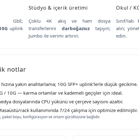
Stüdyo & içerik üretimi
Okul / K
.5 GbE;
Çoklu 4K akış ve ham dosya
Sınıf/lab 
 10G
uplink
transferlerini
darboğazsız
taşıyın;
alın; yöne
.
Jumbo ile verimi artırın.
edin.
k notlar
 hızına yakın anahtarlama; 10G SFP+ uplink’lerle düşük gecikme.
G / 10G — karma ortamlar ve kademeli geçişler için ideal.
dya dosyalarında CPU yükünü ve çerçeve sayısını azaltır.
asaüstü/rack kullanımında 7/24 çalışma için optimize edilmiştir.
, paket boyu, konfigürasyon ve ortam gürültüsüne bağlıdır.