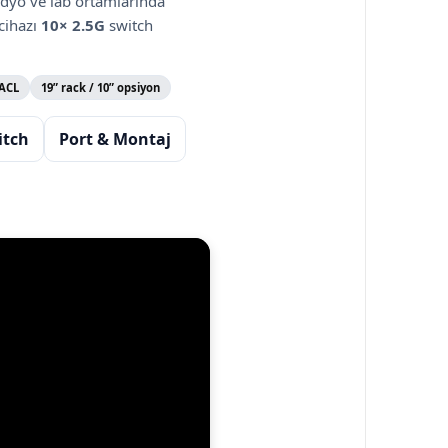
dyo ve lab ortamlarında
 cihazı
10× 2.5G
switch
 ACL
19” rack / 10” opsiyon
itch
Port & Montaj