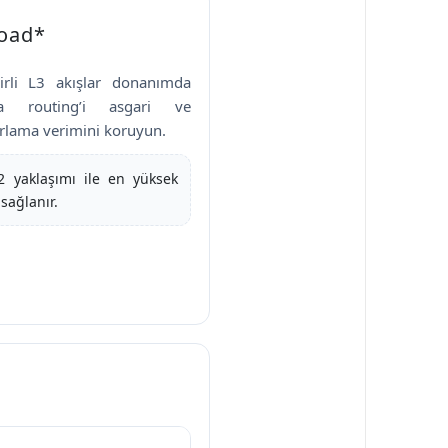
load*
irli L3 akışlar donanımda
ımda routing’i asgari ve
arlama verimini koruyun.
2 yaklaşımı ile en yüksek
 sağlanır.