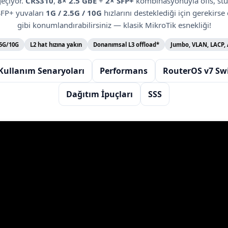
eçiyor.
CRS310
,
8× 2.5 GbE
+
2× SFP+
kombinasyonuyla ofis, stü
 SFP+ yuvaları
1G / 2.5G / 10G
hızlarını desteklediği için gerekirse
gibi konumlandırabilirsiniz — klasik MikroTik esnekliği!
.5G/10G
L2 hat hızına yakın
Donanımsal L3 offload*
Jumbo, VLAN, LACP,
Kullanım Senaryoları
Performans
RouterOS v7 Sw
Dağıtım İpuçları
SSS