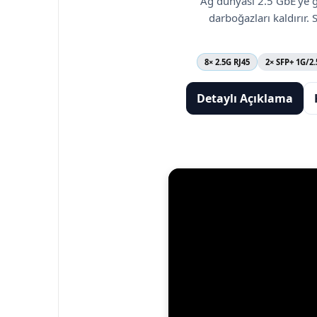
Ağ dünyası 2.5 GbE’ye g
darboğazları kaldırır.
8× 2.5G RJ45
2× SFP+ 1G/2
Detaylı Açıklama