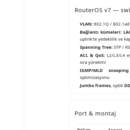
RouterOS v7 — swi
VLAN:
802.1Q / 802.1ad (
Bağlantı kümeleri:
LA
uplink’te yedeklilik ve ka
Spanning Tree:
STP / R
ACL & QoS:
L2/L3/L4 eş
sıra yönetimi
IGMP/MLD snooping
optimizasyonu
Jumbo frames
, optik
D
Port & montaj
Bölüm
Arayüz