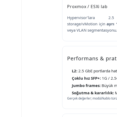
Proxmox / ESXi lab
Hypervisor’lara 2
storage/vMotion için
ayrı
veya VLAN segmentasyonu
Performans & prati
L2:
2.5 GbE portlarda hat
Çoklu hız SFP+:
1G / 2.5
Jumbo frames:
Büyük me
Soğutma & kararlılık:
M
Gerçek değerler; modül/kablo türü