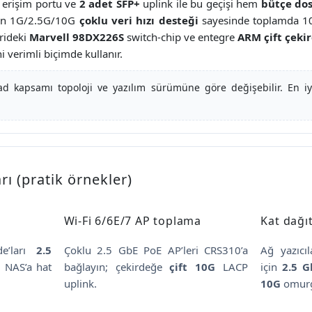
erişim portu ve
2 adet SFP+
uplink ile bu geçişi hem
bütçe do
ının 1G/2.5G/10G
çoklu veri hızı desteği
sayesinde toplamda 10
erideki
Marvell 98DX226S
switch-chip ve entegre
ARM çift çeki
 verimli biçimde kullanır.
d kapsamı topoloji ve yazılım sürümüne göre değişebilir. En iy
ı (pratik örnekler)
Wi-Fi 6/6E/7 AP toplama
Kat dağıt
de’ları
2.5
Çoklu 2.5 GbE PoE AP’leri CRS310’a
Ağ yazıcıl
e NAS’a hat
bağlayın; çekirdeğe
çift 10G
LACP
için
2.5 G
uplink.
10G
omur