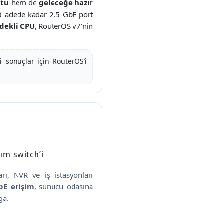
stu
hem de
geleceğe hazır
 adede kadar 2.5 GbE port
rdekli CPU
, RouterOS v7’nin
i sonuçlar için RouterOS’i
ım switch’i
arı, NVR ve iş istasyonları
bE erişim
, sunucu odasına
ga.