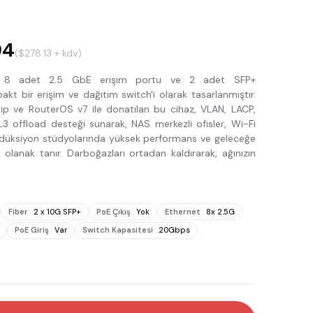
94
($278.13 + kdv)
N, 8 adet 2.5 GbE erişim portu ve 2 adet SFP+
akt bir erişim ve dağıtım switch'i olarak tasarlanmıştır.
p ve RouterOS v7 ile donatılan bu cihaz, VLAN, LACP,
 offload desteği sunarak, NAS merkezli ofisler, Wi-Fi
rodüksiyon stüdyolarında yüksek performans ve geleceğe
olanak tanır. Darboğazları ortadan kaldırarak, ağınızın
Fiber
:
2 x 10G SFP+
PoE Çıkış
:
Yok
Ethernet
:
8x 2.5G
PoE Giriş
:
Var
Switch Kapasitesi
:
20Gbps