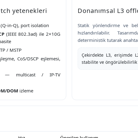
tch yetenekleri
Donanımsal L3 off
Q-in-Q), port isolation
Statik yönlendirme ve bel
hızlandırılabilir. Tasar
CP
(IEEE 802.3ad) ile 2×10G
deterministik tutarak anaht
pasite
STP / MSTP
Çekirdekte L3, erişimde L
leşme, CoS/DSCP eşlemesi,
stabilite ve öngörülebilirlik
— multicast / IP-TV
DM/DOM
izleme
Hız
Önerilen kullanım