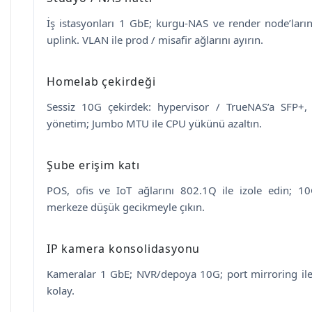
İş istasyonları 1 GbE; kurgu-NAS ve render node’lar
uplink. VLAN ile prod / misafir ağlarını ayırın.
Homelab çekirdeği
Sessiz 10G çekirdek: hypervisor / TrueNAS’a SFP+,
yönetim; Jumbo MTU ile CPU yükünü azaltın.
Şube erişim katı
POS, ofis ve IoT ağlarını 802.1Q ile izole edin; 10
merkeze düşük gecikmeyle çıkın.
IP kamera konsolidasyonu
Kameralar 1 GbE; NVR/depoya 10G; port mirroring ile
kolay.