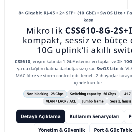
8× Gigabit RJ-45 • 2× SFP+ (10 GbE) • SwOS Lite • F
kasa
MikroTik
CSS610-8G-2S+
kompakt, sessiz ve bütçe
10G uplink’li
akıllı swi
CSS610
, erişim katında 1 GbE istemcileri toplar ve
2× 10G
ya da dağıtım katına darboğazsız çıkar.
SwOS Lite
ile VL
MAC filtre ve storm control gibi temel L2 ihtiyaçlar tarayı
içinde kurulur.
Non-blocking ~28 Gbps
Switching capacity ~56 Gbps
~41.7
VLAN / LACP / ACL
Jumbo frame
Sessiz, fansız
Detaylı Açıklama
Kullanım Senaryoları
P
Yönetim & Güvenlik
Port & Güç Tabl