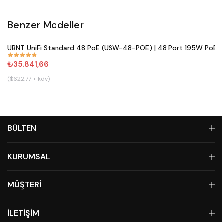
Benzer Modeller
Satın Al
UBNT UniFi Standard 48 PoE (USW-48-POE) | 48 Port 195W PoE+ 
#
861
₺35.841,66
($622.77 + kdv)
BÜLTEN
KURUMSAL
MÜŞTERİ
İLETİŞİM