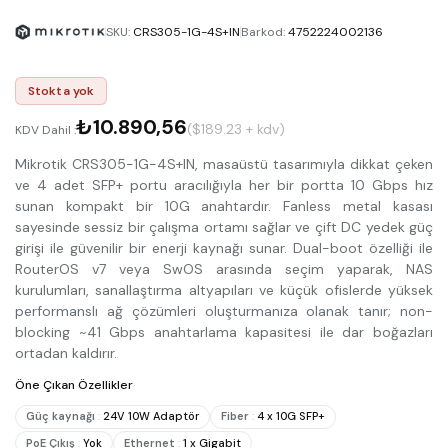
SKU
:
CRS305-1G-4S+IN
Barkod
:
4752224002136
Stokta yok
₺10.890,56
($189.23 + kdv)
KDV Dahil :
Mikrotik CRS305-1G-4S+IN, masaüstü tasarımıyla dikkat çeken
ve 4 adet SFP+ portu aracılığıyla her bir portta 10 Gbps hız
sunan kompakt bir 10G anahtardır. Fanless metal kasası
sayesinde sessiz bir çalışma ortamı sağlar ve çift DC yedek güç
girişi ile güvenilir bir enerji kaynağı sunar. Dual-boot özelliği ile
RouterOS v7 veya SwOS arasında seçim yaparak, NAS
kurulumları, sanallaştırma altyapıları ve küçük ofislerde yüksek
performanslı ağ çözümleri oluşturmanıza olanak tanır; non-
blocking ~41 Gbps anahtarlama kapasitesi ile dar boğazları
ortadan kaldırır.
Öne Çıkan Özellikler
Güç kaynağı
:
24V 10W Adaptör
Fiber
:
4 x 10G SFP+
PoE Çıkış
:
Yok
Ethernet
:
1 x Gigabit