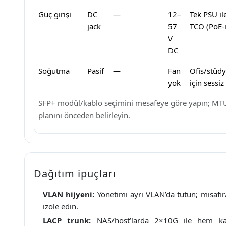
Güç girişi
DC
—
12–
Tek PSU il
jack
57
TCO (PoE-
V
DC
Soğutma
Pasif
—
Fan
Ofis/stüd
yok
için sessi
SFP+ modül/kablo seçimini mesafeye göre yapın; MT
planını önceden belirleyin.
Dağıtım ipuçları
VLAN hijyeni:
Yönetimi ayrı VLAN’da tutun; misafir/
izole edin.
LACP trunk:
NAS/host’larda 2×10G ile hem ka