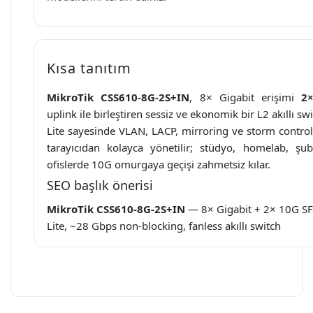
Kısa tanıtım
MikroTik CSS610-8G-2S+IN
, 8× Gigabit erişimi
2
uplink ile birleştiren sessiz ve ekonomik bir L2 akıllı sw
Lite sayesinde VLAN, LACP, mirroring ve storm control 
tarayıcıdan kolayca yönetilir; stüdyo, homelab, ş
ofislerde 10G omurgaya geçişi zahmetsiz kılar.
SEO başlık önerisi
MikroTik CSS610-8G-2S+IN
— 8× Gigabit + 2× 10G S
Lite, ~28 Gbps non-blocking, fanless akıllı switch